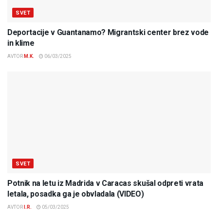
SVET
Deportacije v Guantanamo? Migrantski center brez vode
in klime
AVTOR
M.K.
06/03/2025
SVET
Potnik na letu iz Madrida v Caracas skušal odpreti vrata
letala, posadka ga je obvladala (VIDEO)
AVTOR
I.R.
05/03/2025