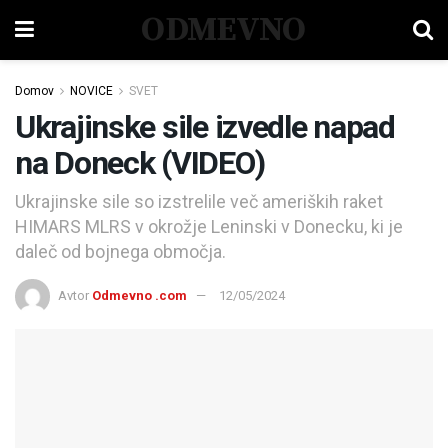
ODMEVNO
Domov
NOVICE
SVET
Ukrajinske sile izvedle napad
na Doneck (VIDEO)
Ukrajinske sile so izstrelile več ameriških raket
HIMARS MLRS v okrožje Leninski v Donecku, ki je
daleč od bojnega območja.
Avtor
Odmevno .com
12/05/2024