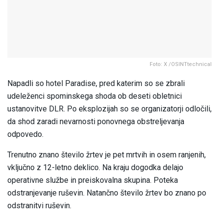
Foto: X /OSINTtechnical
Napadli so hotel Paradise, pred katerim so se zbrali
udeleženci spominskega shoda ob deseti obletnici
ustanovitve DLR. Po eksplozijah so se organizatorji odločili,
da shod zaradi nevarnosti ponovnega obstreljevanja
odpovedo.
Trenutno znano število žrtev je pet mrtvih in osem ranjenih,
vključno z 12-letno deklico. Na kraju dogodka delajo
operativne službe in preiskovalna skupina. Poteka
odstranjevanje ruševin. Natančno število žrtev bo znano po
odstranitvi ruševin.