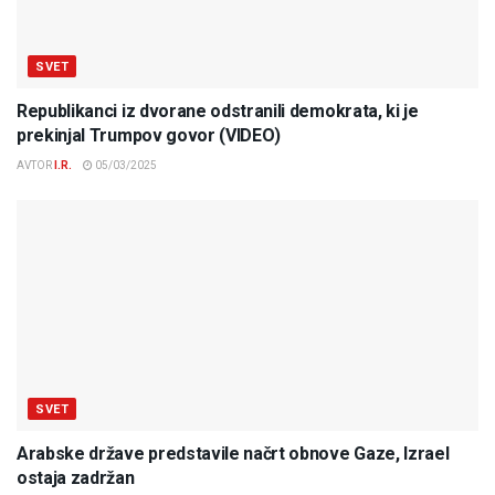
SVET
Republikanci iz dvorane odstranili demokrata, ki je
prekinjal Trumpov govor (VIDEO)
AVTOR
I.R.
05/03/2025
SVET
Arabske države predstavile načrt obnove Gaze, Izrael
ostaja zadržan