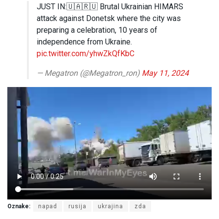
JUST IN:🇺🇦🇷🇺 Brutаl Ukrainian HIMARS
attасk against Donetsk where the city was
preparing a celebration, 10 years of
independence from Ukraine.
pic.twitter.com/yhwZkQfKbC
— Megatron (@Megatron_ron)
May 11, 2024
Oznake:
napad
rusija
ukrajina
zda