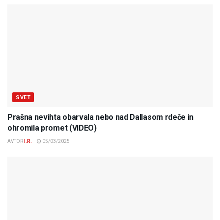
SVET
Prašna nevihta obarvala nebo nad Dallasom rdeče in
ohromila promet (VIDEO)
AVTOR
I.R.
05/03/2025