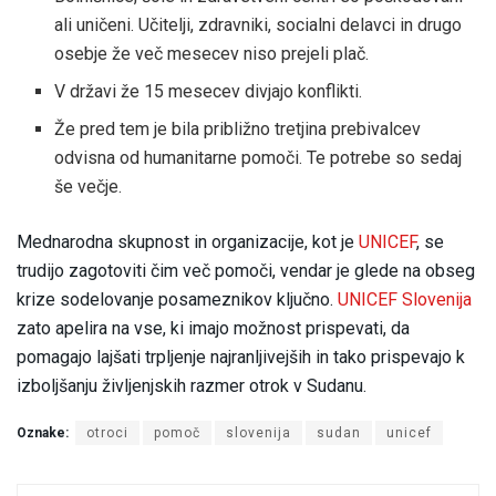
ali uničeni. Učitelji, zdravniki, socialni delavci in drugo
osebje že več mesecev niso prejeli plač.
V državi že 15 mesecev divjajo konflikti.
Že pred tem je bila približno tretjina prebivalcev
odvisna od humanitarne pomoči. Te potrebe so sedaj
še večje.
Mednarodna skupnost in organizacije, kot je
UNICEF
, se
trudijo zagotoviti čim več pomoči, vendar je glede na obseg
krize sodelovanje posameznikov ključno.
UNICEF Slovenija
zato apelira na vse, ki imajo možnost prispevati, da
pomagajo lajšati trpljenje najranljivejših in tako prispevajo k
izboljšanju življenjskih razmer otrok v Sudanu.
Oznake:
otroci
pomoč
slovenija
sudan
unicef