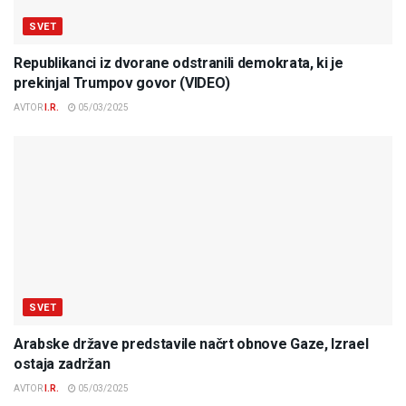
SVET
Republikanci iz dvorane odstranili demokrata, ki je
prekinjal Trumpov govor (VIDEO)
AVTOR
I.R.
05/03/2025
SVET
Arabske države predstavile načrt obnove Gaze, Izrael
ostaja zadržan
AVTOR
I.R.
05/03/2025