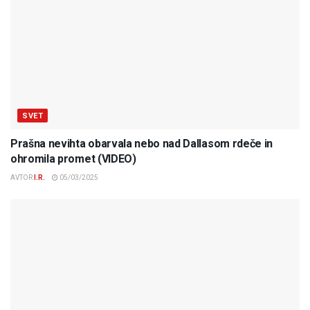
SVET
Prašna nevihta obarvala nebo nad Dallasom rdeče in
ohromila promet (VIDEO)
AVTOR
I.R.
05/03/2025