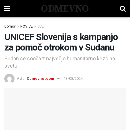
ODMEVNO
Domov
NOVICE
SVET
UNICEF Slovenija s kampanjo
za pomoč otrokom v Sudanu
Sudan se sooča z največjo humanitarno krizo na
svetu.
Avtor
Odmevno .com
13/08/2024