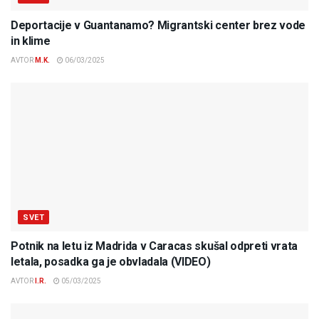
Deportacije v Guantanamo? Migrantski center brez vode
in klime
AVTOR
M.K.
06/03/2025
SVET
Potnik na letu iz Madrida v Caracas skušal odpreti vrata
letala, posadka ga je obvladala (VIDEO)
AVTOR
I.R.
05/03/2025