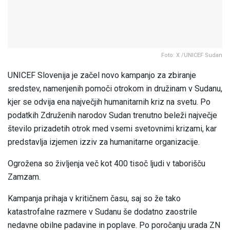
Foto: X /UNICEF Sudan
UNICEF Slovenija je začel novo kampanjo za zbiranje
sredstev, namenjenih pomoči otrokom in družinam v Sudanu,
kjer se odvija ena največjih humanitarnih kriz na svetu. Po
podatkih Združenih narodov Sudan trenutno beleži največje
število prizadetih otrok med vsemi svetovnimi krizami, kar
predstavlja izjemen izziv za humanitarne organizacije.
Ogrožena so življenja več kot 400 tisoč ljudi v taborišču
Zamzam.
Kampanja prihaja v kritičnem času, saj so že tako
katastrofalne razmere v Sudanu še dodatno zaostrile
nedavne obilne padavine in poplave. Po poročanju urada ZN