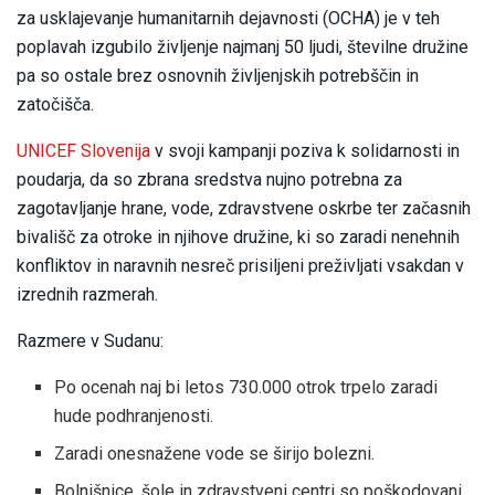
za usklajevanje humanitarnih dejavnosti (OCHA) je v teh
poplavah izgubilo življenje najmanj 50 ljudi, številne družine
pa so ostale brez osnovnih življenjskih potrebščin in
zatočišča.
UNICEF Slovenija
v svoji kampanji poziva k solidarnosti in
poudarja, da so zbrana sredstva nujno potrebna za
zagotavljanje hrane, vode, zdravstvene oskrbe ter začasnih
bivališč za otroke in njihove družine, ki so zaradi nenehnih
konfliktov in naravnih nesreč prisiljeni preživljati vsakdan v
izrednih razmerah.
Razmere v Sudanu:
Po ocenah naj bi letos 730.000 otrok trpelo zaradi
hude podhranjenosti.
Zaradi onesnažene vode se širijo bolezni.
Bolnišnice, šole in zdravstveni centri so poškodovani