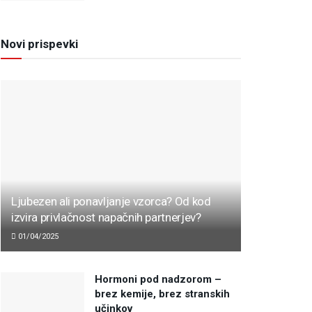
Novi prispevki
Ljubezen ali ponavljanje vzorca? Od kod
izvira privlačnost napačnih partnerjev?
01/04/2025
Hormoni pod nadzorom –
brez kemije, brez stranskih
učinkov