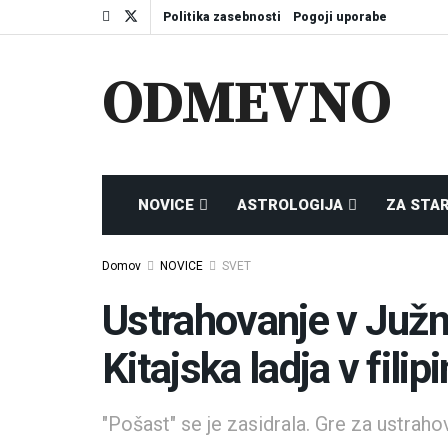
Politika zasebnosti
Pogoji uporabe
ODMEVNO
NOVICE
ASTROLOGIJA
ZA STA
Domov
NOVICE
SVET
Ustrahovanje v Južn
Kitajska ladja v fili
"Pošast" se je zasidrala. Gre za ustraho