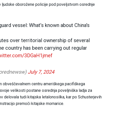
jske ljudske oborožene policije pod poveljstvom osrednje
guard vessel: What’s known about China's
tes over territorial ownership of several
the country has been carrying out regular
twitter.com/3DGaH1jmef
sorednewsw)
July 7, 2024
nem obveščevalnem centru ameriškega pacifiškega
svoje velikosti postane osrednja poveljniška ladja za
nov delovala tudi kitajska letalonosilka, kar po Schusterjevih
stracijo premoči kitajske mornarice.