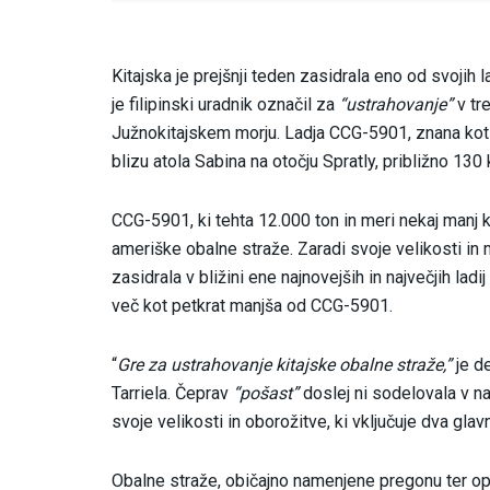
Kitajska je prejšnji teden zasidrala eno od svojih l
je filipinski uradnik označil za
“ustrahovanje”
v tr
Južnokitajskem morju. Ladja CCG-5901, znana kot
blizu atola Sabina na otočju Spratly, približno 1
CCG-5901, ki tehta 12.000 ton in meri nekaj manj kot
ameriške obalne straže. Zaradi svoje velikosti in
zasidrala v bližini ene najnovejših in največjih lad
več kot petkrat manjša od CCG-5901.
“
Gre za ustrahovanje kitajske obalne straže,”
je d
Tarriela. Čeprav
“pošast”
doslej ni sodelovala v na
svoje velikosti in oborožitve, ki vključuje dva gla
Obalne straže, običajno namenjene pregonu ter ope