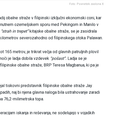
Foto: Posnetek zaslona X
adij obalne straže v filipinski izključni ekonomski coni, kar
enutnem ozemeljskem sporu med Pekingom in Manilo v
“strah in trepet”
kitajske obalne straže, se je zasidrala
30 kilometrov severozahodno od filipinskega otoka Palawan.
 165 metrov, je trikrat večja od glavnih patruljnih plovil
 moči je ladja dobila vzdevek
“pošast”.
Ladja se je
ij filipinske obalne straže, BRP Teresa Magbanua, ki pa je
ejal tiskovni predstavnik filipinske obalne straže Jay
padih, naj bi njena glavna naloga bila ustrahovanje zaradi
vna 76,2-milimetrska topa.
racijam iskanja in reševanja, ne sodelujejo v vojaških