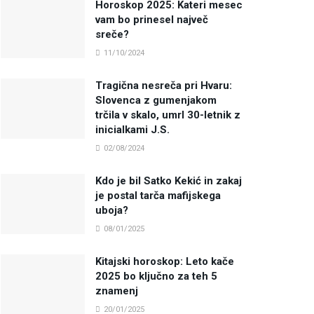
Horoskop 2025: Kateri mesec
vam bo prinesel največ
sreče?
11/10/2024
Tragična nesreča pri Hvaru:
Slovenca z gumenjakom
trčila v skalo, umrl 30-letnik z
inicialkami J.S.
02/08/2024
Kdo je bil Satko Kekić in zakaj
je postal tarča mafijskega
uboja?
08/01/2025
Kitajski horoskop: Leto kače
2025 bo ključno za teh 5
znamenj
20/01/2025