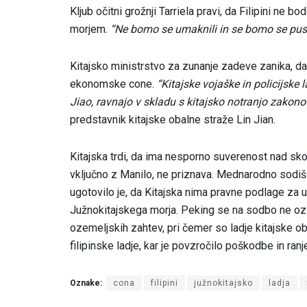
Kljub očitni grožnji Tarriela pravi, da Filipini ne 
morjem.
“Ne bomo se umaknili in se bomo se pusti
Kitajsko ministrstvo za zunanje zadeve zanika, da 
ekonomske cone.
“Kitajske vojaške in policijske l
Jiao, ravnajo v skladu s kitajsko notranjo zako
predstavnik kitajske obalne straže Lin Jian.
Kitajska trdi, da ima nesporno suverenost nad sko
vključno z Manilo, ne priznava. Mednarodno sodišč
ugotovilo je, da Kitajska nima pravne podlage za 
Južnokitajskega morja. Peking se na sodbo ne ozir
ozemeljskih zahtev, pri čemer so ladje kitajske ob
filipinske ladje, kar je povzročilo poškodbe in ranj
Oznake:
cona
filipini
južnokitajsko
ladja