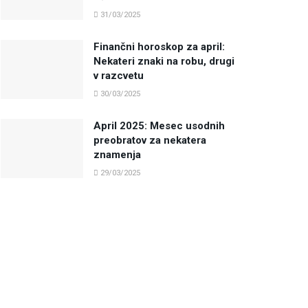
31/03/2025
Finančni horoskop za april:
Nekateri znaki na robu, drugi
v razcvetu
30/03/2025
April 2025: Mesec usodnih
preobratov za nekatera
znamenja
29/03/2025