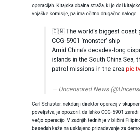
operacijah. Kitajska obalna straža, ki je del kita
vojaške komisije, pa ima očitno drugačne naloge.
🇨🇳 The world’s biggest coast 
CCG-5901 ‘monster’ ship
Amid China’s decades-long dispu
islands in the South China Sea, 
patrol missions in the area
pic.
— Uncensored News (@Uncen
Carl Schuster, nekdanji direktor operacij v skup
poveljstva, je opozoril, da lahko CCG-5901 zaradi 
večjo operacijo. V zadnjih tednih je v bližini Filipi
besedah kaže na usklajeno prizadevanje za demon