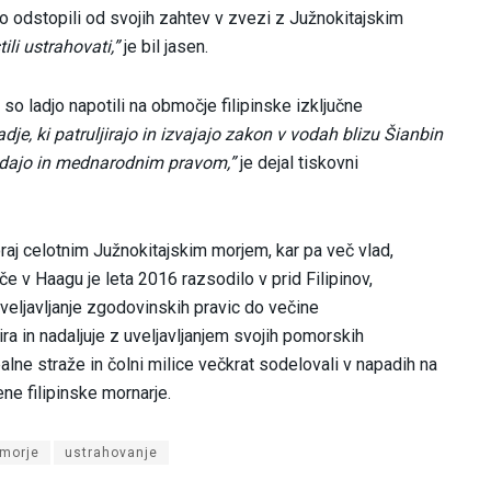
bodo odstopili od svojih zahtev v zvezi z Južnokitajskim
li ustrahovati,”
je bil jasen.
so ladjo napotili na območje filipinske izključne
adje, ki patruljirajo in izvajajo zakon v vodah blizu Šianbin
nodajo in mednarodnim pravom,”
je dejal tiskovni
raj celotnim Južnokitajskim morjem, kar pa več vlad,
e v Haagu je leta 2016 razsodilo v prid Filipinov,
uveljavljanje zgodovinskih pravic do večine
a in nadaljuje z uveljavljanjem svojih pomorskih
alne straže in čolni milice večkrat sodelovali v napadih na
ene filipinske mornarje.
morje
ustrahovanje