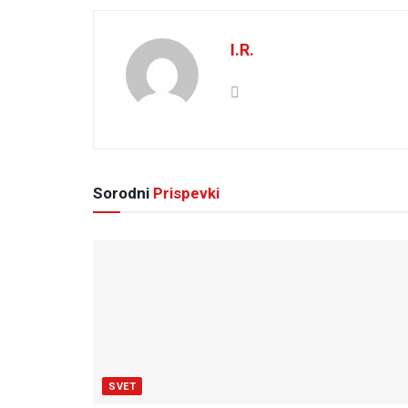
I.R.
Sorodni
Prispevki
SVET