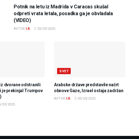
Potnik na letu iz Madrida v Caracas skušal
odpreti vrata letala, posadka ga je obvladala
(VIDEO)
AVTOR
I.R.
05/03/2025
SVET
iz dvorane odstranili
Arabske države predstavile načrt
 je prekinjal Trumpov
obnove Gaze, Izrael ostaja zadržan
)
AVTOR
I.R.
05/03/2025
/03/2025