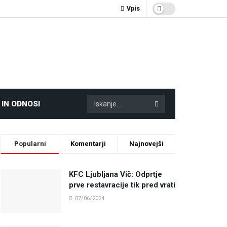
Vpis
 IN ODNOSI
Popularni
Komentarji
Najnovejši
KFC Ljubljana Vič: Odprtje
prve restavracije tik pred vrati
07/06/2024