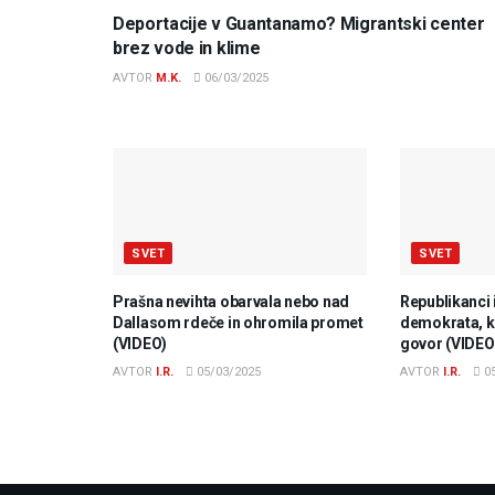
Deportacije v Guantanamo? Migrantski center
brez vode in klime
AVTOR
M.K.
06/03/2025
SVET
SVET
Prašna nevihta obarvala nebo nad
Republikanci 
Dallasom rdeče in ohromila promet
demokrata, ki
(VIDEO)
govor (VIDEO
AVTOR
I.R.
05/03/2025
AVTOR
I.R.
05