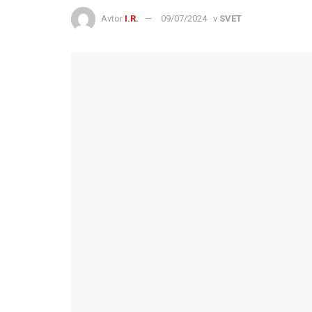
Avtor
I.R.
09/07/2024
v
SVET