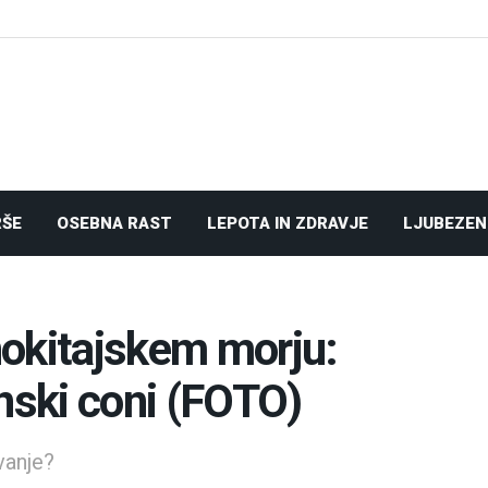
RŠE
OSEBNA RAST
LEPOTA IN ZDRAVJE
LJUBEZEN
okitajskem morju:
pinski coni (FOTO)
vanje?