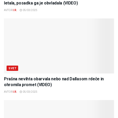
letala, posadka ga je obvladala (VIDEO)
AVTOR
I.R.
05/03/2025
SVET
Prašna nevihta obarvala nebo nad Dallasom rdeče in
ohromila promet (VIDEO)
AVTOR
I.R.
05/03/2025