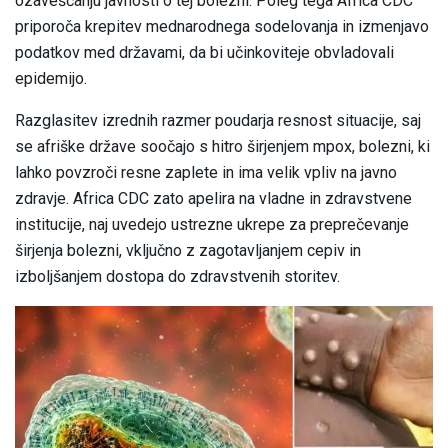
ozaveščanju javnosti o tej bolezni. Poleg tega Africa CDC
priporoča krepitev mednarodnega sodelovanja in izmenjavo
podatkov med državami, da bi učinkoviteje obvladovali
epidemijo.
Razglasitev izrednih razmer poudarja resnost situacije, saj
se afriške države soočajo s hitro širjenjem mpox, bolezni, ki
lahko povzroči resne zaplete in ima velik vpliv na javno
zdravje. Africa CDC zato apelira na vladne in zdravstvene
institucije, naj uvedejo ustrezne ukrepe za preprečevanje
širjenja bolezni, vključno z zagotavljanjem cepiv in
izboljšanjem dostopa do zdravstvenih storitev.