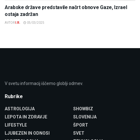
Arabske države predstavile načrt obnove Gaze, Izrael
ostaja zadržan
AVTOR
I.R.
05/03/2025
V svetu informacij iščemo globlji odmev.
Rubrike
ASTROLOGIJA
SHOWBIZ
LEPOTA IN ZDRAVJE
SLOVENIJA
LIFESTYLE
ŠPORT
LJUBEZEN IN ODNOSI
SVET