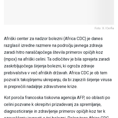
Foto: X /Cerfia
Afriški center za nadzor bolezni (Africa CDC) je danes
razglasil izredne razmere na področju javnega zdravja
zaradi hitro naraščajočega števila primerov opičjih koz
(mpox) na afriški celini. Ta odločitev je bila sprejeta zaradi
zaskrbljujočega širjenja bolezni, ki ogroža zdravje
prebivalstva v več afriških državah. Africa CDC je ob tem
pozval k takojšnjemu ukrepanju, da bi zajezili širjenje virusa
in preprečili nadaljnje zdravstvene krize.
Kot poroča francoska tiskovna agencija AFP, so oblasti po
celini pozvane k okrepitvi prizadevanj za spremljanje,
diagnosticiranje in zdravljenje primerov opičjih koz ter k