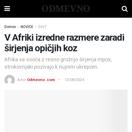
ODMEVNO
Domov
NOVICE
SVET
V Afriki izredne razmere zaradi
širjenja opičjih koz
Afrika se sooča z resno grožnjo širjenja mpox,
strokovnjaki pozivajo k nujnim ukrepom.
Avtor
Odmevno .com
13/08/2024