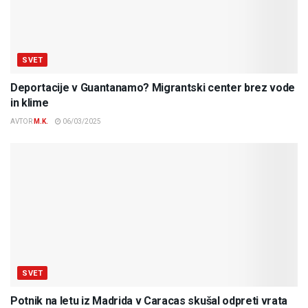
SVET
Deportacije v Guantanamo? Migrantski center brez vode
in klime
AVTOR
M.K.
06/03/2025
SVET
Potnik na letu iz Madrida v Caracas skušal odpreti vrata