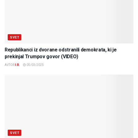
SVET
Republikanci iz dvorane odstranili demokrata, ki je
prekinjal Trumpov govor (VIDEO)
AVTOR
I.R.
05/03/2025
SVET