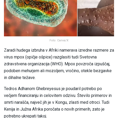
Foto: Canva/X
Zaradi hudega izbruha v Afriki namerava izredne razmere za
virus mpox (opičje ošpice) razglasiti tudi Svetovna
zdravstvena organizacija (WHO). Mpox povzroča izpuščaj,
podoben mehurjem ali mozoljem, vročino, otekle bezgavke
in dihalne težave.
Tedros Adhanom Ghebreyesus je poudaril potrebo po
večjem financiranju in celovitem odzivu. Število primerov in
smrti narašča, največ jih je v Kongu, zlasti med otroci. Tudi
Kenija in Južna Afrika poročata o novih primerih, zato je
potrebno ukrepati takoj.