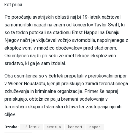
kot priča.
Po poročanju avstrijskih oblasti naj bi 19-letnik načrtoval
samomorilski napad na enem od koncertov Taylor Swift, ki
so ta teden potekali na stadionu Ernst Happel na Dunaju.
Njegov načrt je vključeval vožnjo avtomobila, napolnjenega z
eksplozivom, v množico oboževalcev pred stadionom.
Osumljenec naj bi pri sebi že imel tekoče eksplozivno
sredstvo, ki ga je sam izdelal.
Oba osumljenca so v četrtek prepeljali v preiskovalni pripor
v Wiener Neustadtu, kjer jih preiskujejo zaradi terorističnega
združevanja in kriminalne organizacije. Primer še naprej
preiskujejo, obtožnica pa ju bremeni sodelovanja v
teroristični skupini Islamska država ter zastopanja njenih
ciljev.
Oznake:
18 letnik
avstrija
koncert
napad