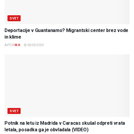
SVET
Deportacije v Guantanamo? Migrantski center brez vode
in klime
AVTOR
M.K.
06/03/2025
SVET
Potnik na letu iz Madrida v Caracas skušal odpreti vrata
letala, posadka ga je obvladala (VIDEO)