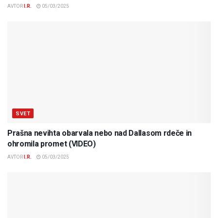
AVTOR
I.R.
05/03/2025
SVET
Prašna nevihta obarvala nebo nad Dallasom rdeče in
ohromila promet (VIDEO)
AVTOR
I.R.
05/03/2025