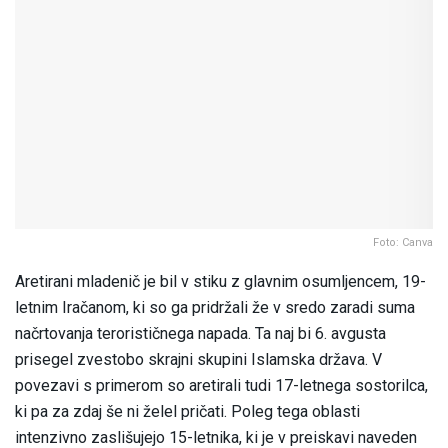
Foto: Canva
Aretirani mladenič je bil v stiku z glavnim osumljencem, 19-
letnim Iračanom, ki so ga pridržali že v sredo zaradi suma
načrtovanja terorističnega napada. Ta naj bi 6. avgusta
prisegel zvestobo skrajni skupini Islamska država. V
povezavi s primerom so aretirali tudi 17-letnega sostorilca,
ki pa za zdaj še ni želel pričati. Poleg tega oblasti
intenzivno zaslišujejo 15-letnika, ki je v preiskavi naveden