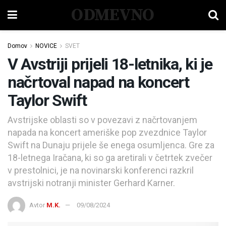
ODMEVNO
Domov
NOVICE
SVET
V Avstriji prijeli 18-letnika, ki je
načrtoval napad na koncert
Taylor Swift
Avstrijske oblasti so v povezavi z načrtovanjem
napada na koncert ameriške pop zvezdnice Taylor
Swift na Dunaju prijele še enega osumljenca. Gre za
18-letnega Iračana, ki so ga aretirali v četrtek zvečer
v prestolnici, je na novinarski konferenci razkril
avstrijski notranji minister Gerhard Karner.
Avtor
M.K.
09/08/2024