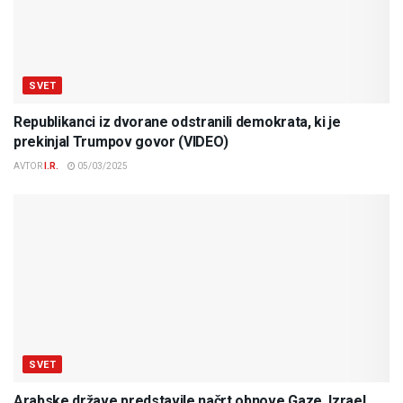
SVET
Republikanci iz dvorane odstranili demokrata, ki je
prekinjal Trumpov govor (VIDEO)
AVTOR
I.R.
05/03/2025
SVET
Arabske države predstavile načrt obnove Gaze, Izrael