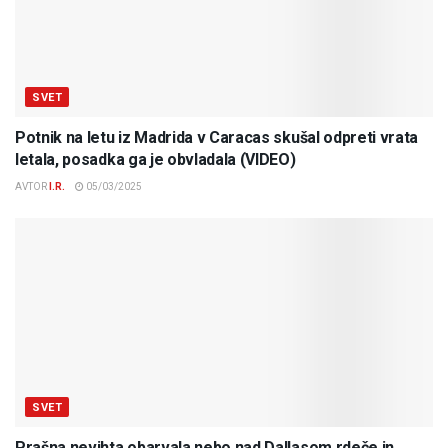
SVET
Potnik na letu iz Madrida v Caracas skušal odpreti vrata
letala, posadka ga je obvladala (VIDEO)
AVTOR
I.R.
05/03/2025
SVET
Prašna nevihta obarvala nebo nad Dallasom rdeče in