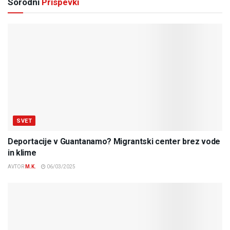
Sorodni
Prispevki
SVET
Deportacije v Guantanamo? Migrantski center brez vode
in klime
AVTOR
M.K.
06/03/2025