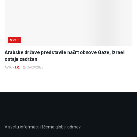
SVET
Arabske države predstavile načrt obnove Gaze, Izrael
ostaja zadržan
AVTOR
I.R.
05/03/2025
V svetu informacij iščemo globlji odmev.