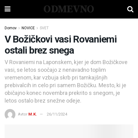
ODMEVNO
Domov
NOVICE
SVET
V Božičkovi vasi Rovaniemi
ostali brez snega
V Rovaniemi na Laponskem, kjer je dom Božičkove
vasi, se letos soočajo z nenavadno toplim
vremenom, kar vzbuja skrb pri tamkajšnjih
prebivalcih in celo pri samem Božičku. Mesto, ki je
običajno konec novembra prekrito s snegom, je
letos ostalo brez snežne odeje.
Avtor
M.K.
26/11/2024