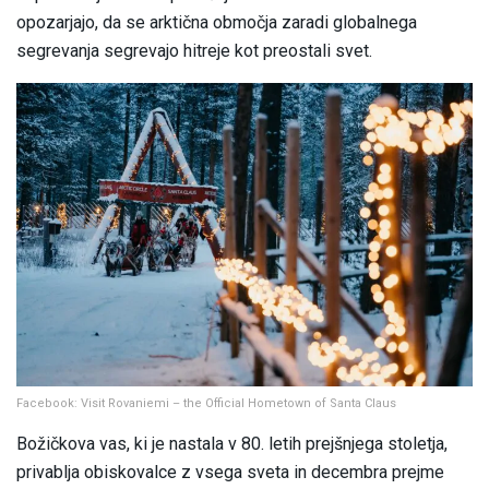
opozarjajo, da se arktična območja zaradi globalnega
segrevanja segrevajo hitreje kot preostali svet.
Facebook: Visit Rovaniemi – the Official Hometown of Santa Claus
Božičkova vas, ki je nastala v 80. letih prejšnjega stoletja,
privablja obiskovalce z vsega sveta in decembra prejme