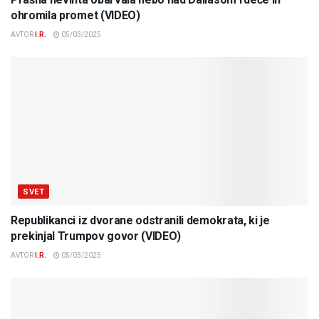
ohromila promet (VIDEO)
AVTOR
I.R.
05/03/2025
SVET
Republikanci iz dvorane odstranili demokrata, ki je
prekinjal Trumpov govor (VIDEO)
AVTOR
I.R.
05/03/2025