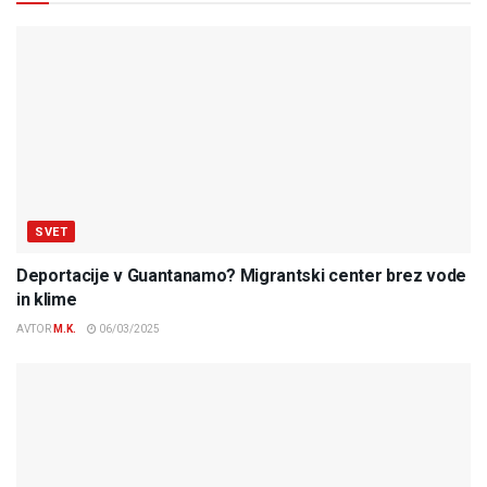
SVET
Deportacije v Guantanamo? Migrantski center brez vode
in klime
AVTOR
M.K.
06/03/2025