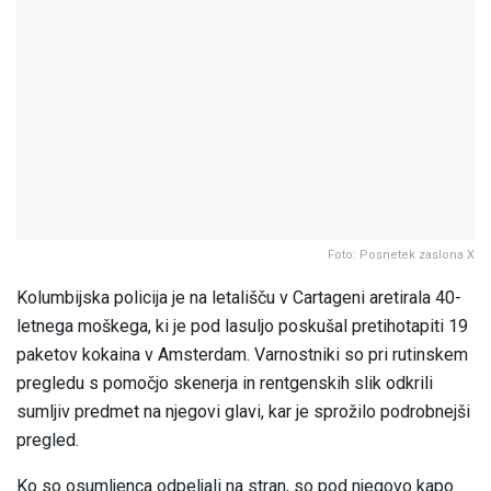
Foto: Posnetek zaslona X
Kolumbijska policija je na letališču v Cartageni aretirala 40-
letnega moškega, ki je pod lasuljo poskušal pretihotapiti 19
paketov kokaina v Amsterdam. Varnostniki so pri rutinskem
pregledu s pomočjo skenerja in rentgenskih slik odkrili
sumljiv predmet na njegovi glavi, kar je sprožilo podrobnejši
pregled.
Ko so osumljenca odpeljali na stran, so pod njegovo kapo