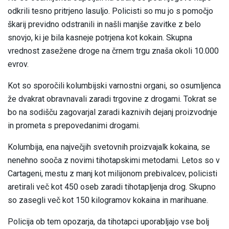
odkrili tesno pritrjeno lasuljo. Policisti so mu jo s pomočjo
škarij previdno odstranili in našli manjše zavitke z belo
snovjo, ki je bila kasneje potrjena kot kokain. Skupna
vrednost zasežene droge na črnem trgu znaša okoli 10.000
evrov.
Kot so sporočili kolumbijski varnostni organi, so osumljenca
že dvakrat obravnavali zaradi trgovine z drogami. Tokrat se
bo na sodišču zagovarjal zaradi kaznivih dejanj proizvodnje
in prometa s prepovedanimi drogami.
Kolumbija, ena največjih svetovnih proizvajalk kokaina, se
nenehno sooča z novimi tihotapskimi metodami. Letos so v
Cartageni, mestu z manj kot milijonom prebivalcev, policisti
aretirali več kot 450 oseb zaradi tihotapljenja drog. Skupno
so zasegli več kot 150 kilogramov kokaina in marihuane.
Policija ob tem opozarja, da tihotapci uporabljajo vse bolj