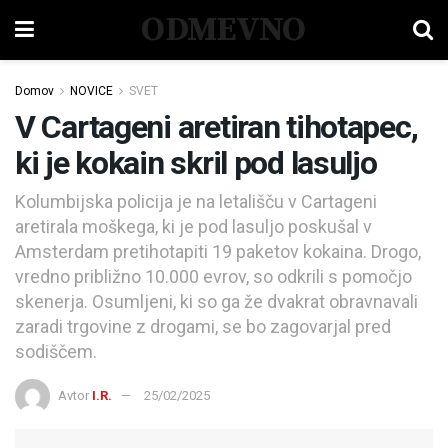
ODMEVNO
Domov
NOVICE
SVET
V Cartageni aretiran tihotapec,
ki je kokain skril pod lasuljo
Kolumbijska policija je na letališču v Cartageni
aretirala moškega, ki je pod lasuljo poskušal v
Amsterdam pretihotapiti 19 paketov kokaina. Drogo,
vredno približno 10.000 evrov, so odkrili s pomočjo
skenerja. Osumljeni, ki so ga že dvakrat obravnavali
zaradi trgovine z drogami, se bo zagovarjal pred
sodiščem.
Avtor
I.R.
25/02/2025