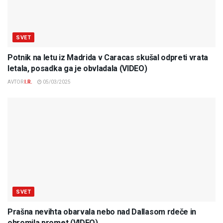
SVET
Potnik na letu iz Madrida v Caracas skušal odpreti vrata
letala, posadka ga je obvladala (VIDEO)
AVTOR
I.R.
05/03/2025
SVET
Prašna nevihta obarvala nebo nad Dallasom rdeče in
ohromila promet (VIDEO)