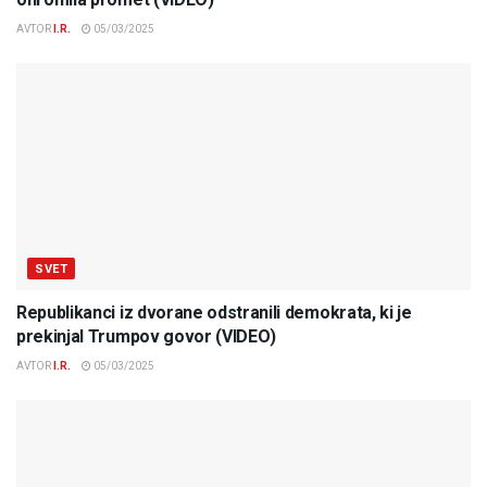
AVTOR
I.R.
05/03/2025
SVET
Republikanci iz dvorane odstranili demokrata, ki je
prekinjal Trumpov govor (VIDEO)
AVTOR
I.R.
05/03/2025