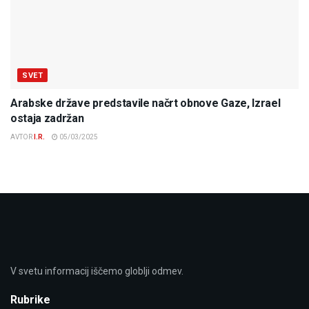
SVET
Arabske države predstavile načrt obnove Gaze, Izrael
ostaja zadržan
AVTOR
I.R.
05/03/2025
V svetu informacij iščemo globlji odmev.
Rubrike