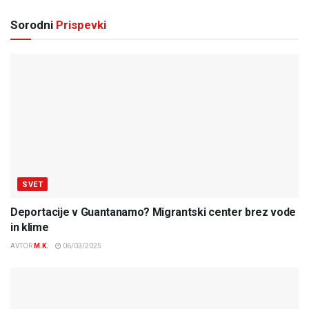
Sorodni
Prispevki
SVET
Deportacije v Guantanamo? Migrantski center brez vode
in klime
AVTOR
M.K.
06/03/2025