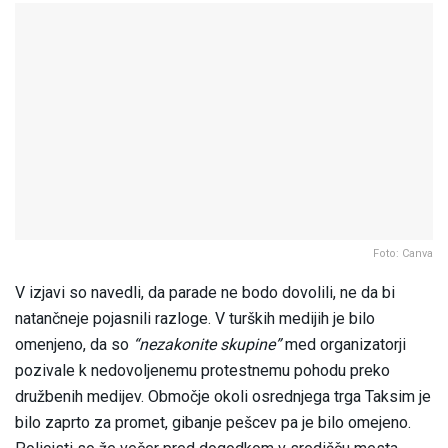
Foto: Canva
V izjavi so navedli, da parade ne bodo dovolili, ne da bi
natančneje pojasnili razloge. V turških medijih je bilo
omenjeno, da so
“nezakonite skupine”
med organizatorji
pozivale k nedovoljenemu protestnemu pohodu preko
družbenih medijev. Območje okoli osrednjega trga Taksim je
bilo zaprto za promet, gibanje pešcev pa je bilo omejeno.