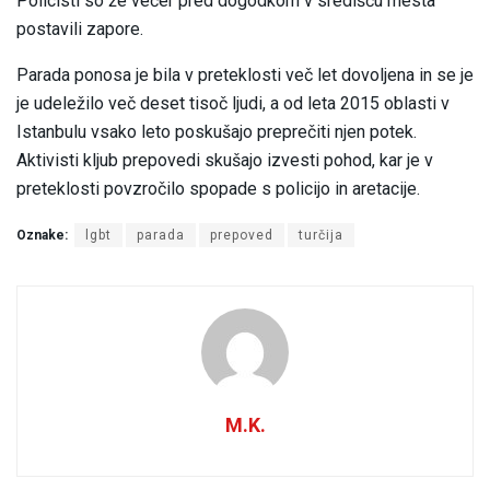
Policisti so že večer pred dogodkom v središču mesta
postavili zapore.
Parada ponosa je bila v preteklosti več let dovoljena in se je
je udeležilo več deset tisoč ljudi, a od leta 2015 oblasti v
Istanbulu vsako leto poskušajo preprečiti njen potek.
Aktivisti kljub prepovedi skušajo izvesti pohod, kar je v
preteklosti povzročilo spopade s policijo in aretacije.
Oznake:
lgbt
parada
prepoved
turčija
M.K.