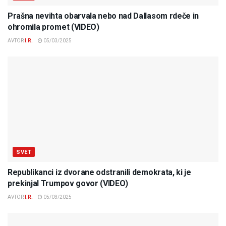
Prašna nevihta obarvala nebo nad Dallasom rdeče in
ohromila promet (VIDEO)
AVTOR
I.R.
05/03/2025
SVET
Republikanci iz dvorane odstranili demokrata, ki je
prekinjal Trumpov govor (VIDEO)
AVTOR
I.R.
05/03/2025