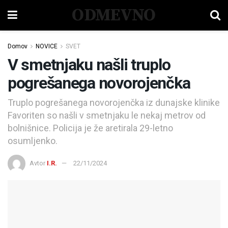
ODMEVNO
Domov
NOVICE
SVET
V smetnjaku našli truplo
pogrešanega novorojenčka
Truplo pogrešanega novorojenčka iz dunajske klinike
Favoriten so našli v smetnjaku le nekaj metrov od
bolnišnice. Policija je že aretirala 29-letno
osumljenko.
Avtor
I.R.
22/11/2024