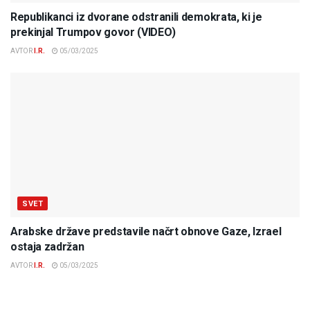
Republikanci iz dvorane odstranili demokrata, ki je
prekinjal Trumpov govor (VIDEO)
AVTOR
I.R.
05/03/2025
SVET
Arabske države predstavile načrt obnove Gaze, Izrael
ostaja zadržan
AVTOR
I.R.
05/03/2025