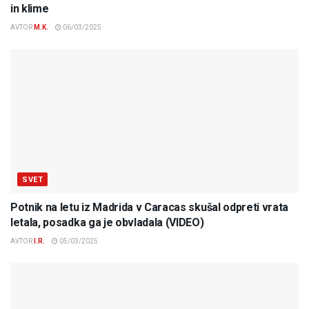
in klime
AVTOR
M.K.
06/03/2025
SVET
Potnik na letu iz Madrida v Caracas skušal odpreti vrata
letala, posadka ga je obvladala (VIDEO)
AVTOR
I.R.
05/03/2025