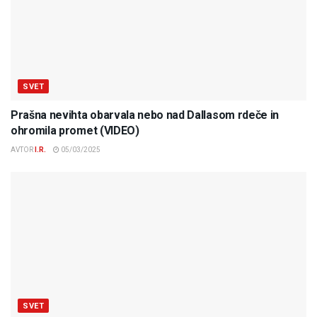
SVET
Prašna nevihta obarvala nebo nad Dallasom rdeče in
ohromila promet (VIDEO)
AVTOR
I.R.
05/03/2025
SVET