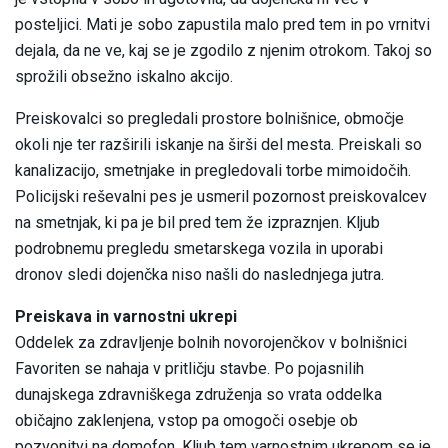
posteljici. Mati je sobo zapustila malo pred tem in po vrnitvi
dejala, da ne ve, kaj se je zgodilo z njenim otrokom. Takoj so
sprožili obsežno iskalno akcijo.
Preiskovalci so pregledali prostore bolnišnice, območje
okoli nje ter razširili iskanje na širši del mesta. Preiskali so
kanalizacijo, smetnjake in pregledovali torbe mimoidočih.
Policijski reševalni pes je usmeril pozornost preiskovalcev
na smetnjak, ki pa je bil pred tem že izpraznjen. Kljub
podrobnemu pregledu smetarskega vozila in uporabi
dronov sledi dojenčka niso našli do naslednjega jutra.
Preiskava in varnostni ukrepi
Oddelek za zdravljenje bolnih novorojenčkov v bolnišnici
Favoriten se nahaja v pritličju stavbe. Po pojasnilih
dunajskega zdravniškega združenja so vrata oddelka
običajno zaklenjena, vstop pa omogoči osebje ob
pozvonitvi na domofon. Kljub tem varnostnim ukrepom se je