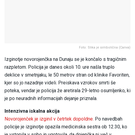
Foto: Slika je simbolična (Canva)
Izginotje novorojenčka na Dunaju se je končalo s tragičnim
razpletom. Policija je danes okoli 10. ure našla truplo
deklice v smetnjaku, le 50 metrov stran od klinike Favoriten,
kjer so jo nazadnje videli. Preiskava vzrokov smrti še
poteka, vendar je policija že aretirala 29-letno osumljenko, ki
je po neuradnih informacijah dejanje priznala.
Intenzivna iskalna akcija
Novorojenček je izginil v četrtek dopoldne.
Po navedbah
policije je izginotje opazila medicinska sestra ob 12.30, ko
je vstopila v sobo in ugotovila, da dojenčka ni več v