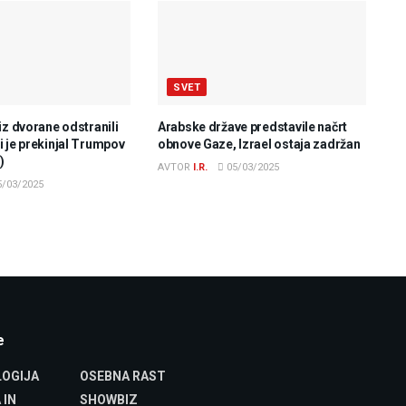
SVET
iz dvorane odstranili
Arabske države predstavile načrt
 je prekinjal Trumpov
obnove Gaze, Izrael ostaja zadržan
)
AVTOR
I.R.
05/03/2025
/03/2025
e
OGIJA
OSEBNA RAST
 IN
SHOWBIZ