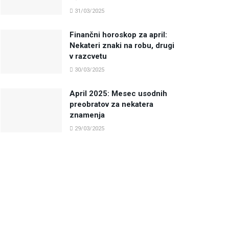
31/03/2025
Finančni horoskop za april:
Nekateri znaki na robu, drugi
v razcvetu
30/03/2025
April 2025: Mesec usodnih
preobratov za nekatera
znamenja
29/03/2025