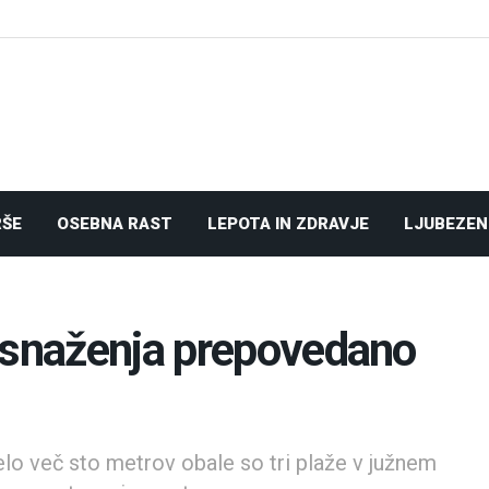
RŠE
OSEBNA RAST
LEPOTA IN ZDRAVJE
LJUBEZEN
esnaženja prepovedano
delo več sto metrov obale so tri plaže v južnem