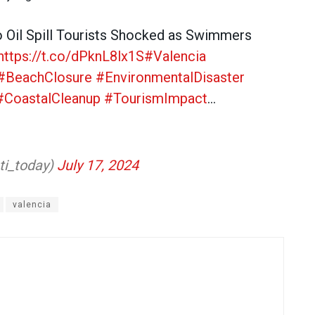
 Oil Spill Tourists Shocked as Swimmers
https://t.co/dPknL8lx1S
#Valencia
#BeachClosure
#EnvironmentalDisaster
#CoastalCleanup
#TourismImpact
…
ti_today)
July 17, 2024
valencia