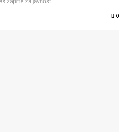
es zaprte za javnost.
0