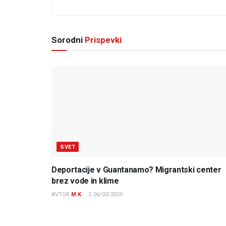
Sorodni
Prispevki
SVET
Deportacije v Guantanamo? Migrantski center
brez vode in klime
AVTOR
M.K.
06/03/2025