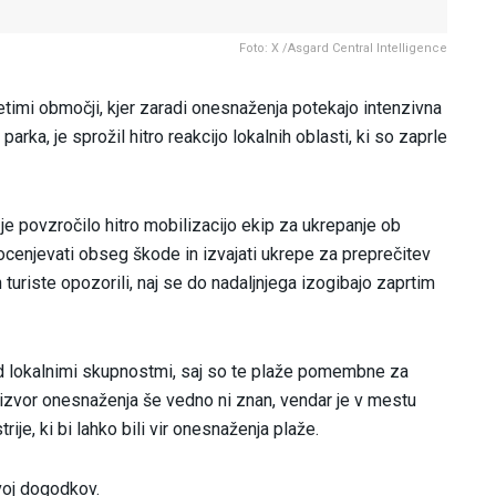
Foto: X /Asgard Central Intelligence
etimi območji, kjer zaradi onesnaženja potekajo intenzivna
 parka, je sprožil hitro reakcijo lokalnih oblasti, ki so zaprle
j, je povzročilo hitro mobilizacijo ekip za ukrepanje ob
cenjevati obseg škode in izvajati ukrepe za preprečitev
 turiste opozorili, naj se do nadaljnjega izogibajo zaprtim
d lokalnimi skupnostmi, saj so te plaže pomembne za
i izvor onesnaženja še vedno ni znan, vendar je v mestu
rije, ki bi lahko bili vir onesnaženja plaže.
voj dogodkov.