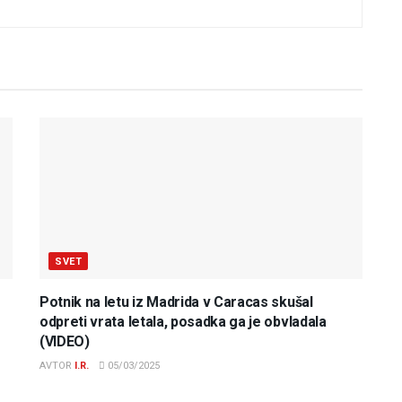
SVET
Potnik na letu iz Madrida v Caracas skušal
odpreti vrata letala, posadka ga je obvladala
(VIDEO)
AVTOR
I.R.
05/03/2025