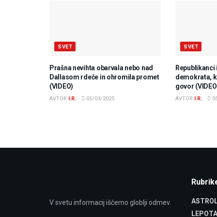
SVET
SVET
Prašna nevihta obarvala nebo nad
Republikanci 
Dallasom rdeče in ohromila promet
demokrata, ki
(VIDEO)
govor (VIDEO
AVTOR
I.R.
05/03/2025
AVTOR
I.R.
05
Rubrik
ASTROL
V svetu informacij iščemo globlji odmev.
LEPOTA