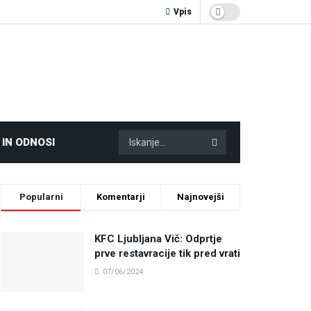
Vpis
 IN ODNOSI
Popularni
Komentarji
Najnovejši
KFC Ljubljana Vič: Odprtje
prve restavracije tik pred vrati
07/06/2024