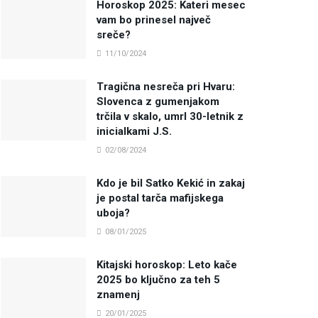
Horoskop 2025: Kateri mesec
vam bo prinesel največ
sreče?
11/10/2024
Tragična nesreča pri Hvaru:
Slovenca z gumenjakom
trčila v skalo, umrl 30-letnik z
inicialkami J.S.
02/08/2024
Kdo je bil Satko Kekić in zakaj
je postal tarča mafijskega
uboja?
08/01/2025
Kitajski horoskop: Leto kače
2025 bo ključno za teh 5
znamenj
20/01/2025