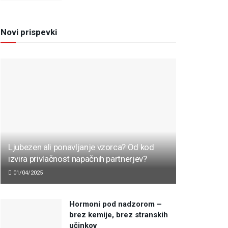
Novi prispevki
Ljubezen ali ponavljanje vzorca? Od kod
izvira privlačnost napačnih partnerjev?
01/04/2025
Hormoni pod nadzorom –
brez kemije, brez stranskih
učinkov