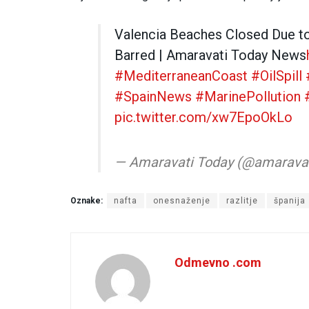
Valencia Beaches Closed Due to
Barred | Amaravati Today News
#MediterraneanCoast
#OilSpill
#SpainNews
#MarinePollution
pic.twitter.com/xw7EpoOkLo
— Amaravati Today (@amarava
Oznake:
nafta
onesnaženje
razlitje
španija
Odmevno .com