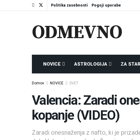
Politika zasebnosti
Pogoji uporabe
ODMEVNO
NOVICE
ASTROLOGIJA
ZA STA
Domov
NOVICE
SVET
Valencia: Zaradi on
kopanje (VIDEO)
Zaradi onesnaženja z nafto, ki je priza