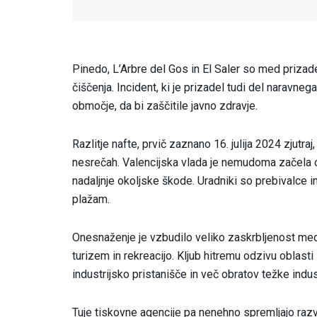
Pinedo, L’Arbre del Gos in El Saler so med prizad
čiščenja. Incident, ki je prizadel tudi del naravnega
območje, da bi zaščitile javno zdravje.
Razlitje nafte, prvič zaznano 16. julija 2024 zjutra
nesrečah. Valencijska vlada je nemudoma začela o
nadaljnje okoljske škode. Uradniki so prebivalce in
plažam.
Onesnaženje je vzbudilo veliko zaskrbljenost me
turizem in rekreacijo. Kljub hitremu odzivu oblast
industrijsko pristanišče in več obratov težke indust
Tuje tiskovne agencije pa nenehno spremljajo raz