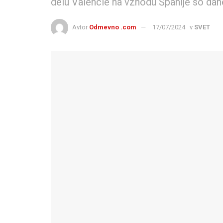
delu Valencie na vzhodu Španije so dan
Avtor
Odmevno .com
17/07/2024
v
SVET