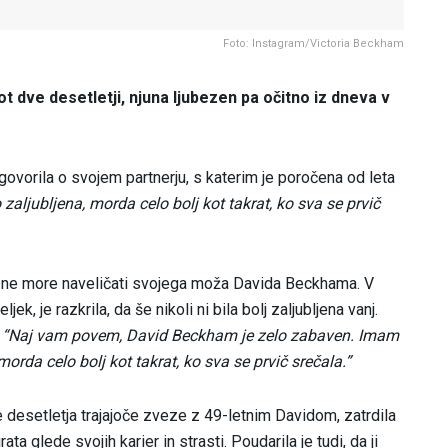
Foto: Instagram/Victoria Beckham
t dve desetletji, njuna ljubezen pa očitno iz dneva v
ovorila o svojem partnerju, s katerim je poročena od leta
ljubljena, morda celo bolj kot takrat, ko sva se prvič
 ne more naveličati svojega moža Davida Beckhama. V
k, je razkrila, da še nikoli ni bila bolj zaljubljena vanj.
a. “Naj vam povem, David Beckham je zelo zabaven. Imam
rda celo bolj kot takrat, ko sva se prvič srečala.”
 desetletja trajajoče zveze z 49-letnim Davidom, zatrdila
a glede svojih karier in strasti. Poudarila je tudi, da ji