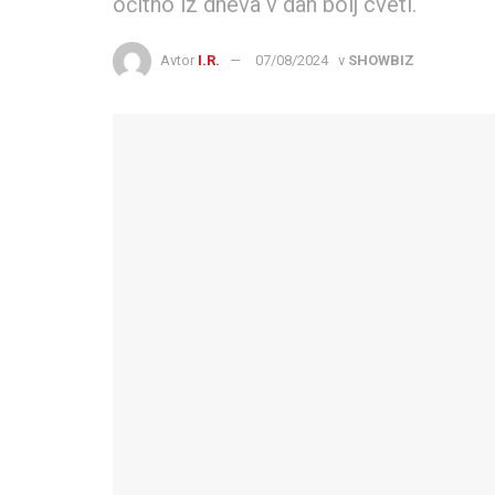
očitno iz dneva v dan bolj cveti.
Avtor
I.R.
07/08/2024
v
SHOWBIZ