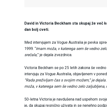
David in Victoria Beckham sta skupaj že več ko
dan bolj cveti.
Med intervjujem za Vogue Australia je pevka spreg
1999. “
Imam moža, v katerega sem še vedno zelo za
srečala,
” je dejala zvezdnica.
Victoria Beckham se po 25 letih zakona še vedno
intervjuju za Vogue Australia, objavljenem v ponedelje
“Rada preživljam čas s svojim možem,” je dejal
moža, v katerega sem še vedno zelo zaljubljena, mo
50-letna Victoria je navdušena nad uspehom svoje
je, da skupaj resnično uživata in se nenehno podpirat