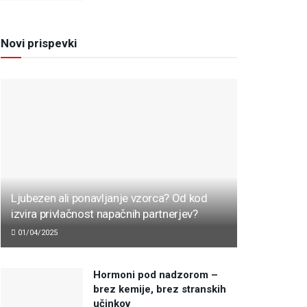
Novi prispevki
Ljubezen ali ponavljanje vzorca? Od kod
izvira privlačnost napačnih partnerjev?
01/04/2025
Hormoni pod nadzorom –
brez kemije, brez stranskih
učinkov