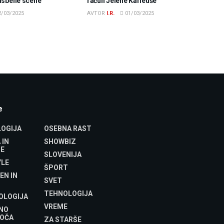
asbene scene
račun Jelene Karleuše
/03/2025
AVTOR
I.R.
01/03/2025
e
OGIJA
OSEBNA RAST
 IN
SHOWBIZ
E
SLOVENIJA
YLE
ŠPORT
EN IN
SVET
TEHNOLOGIJA
OLOGIJA
VREME
NO
OČA
ZA STARŠE