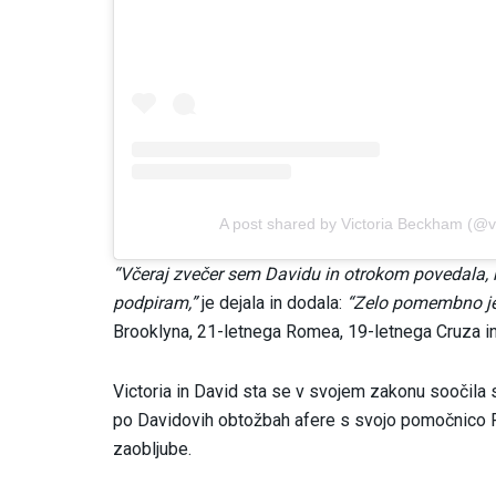
A post shared by Victoria Beckham (@v
“Včeraj zvečer sem Davidu in otrokom povedala, 
podpiram,”
je dejala in dodala:
“Zelo pomembno je, 
Brooklyna, 21-letnega Romea, 19-letnega Cruza in
Victoria in David sta se v svojem zakonu soočila s 
po Davidovih obtožbah afere s svojo pomočnico 
zaobljube.