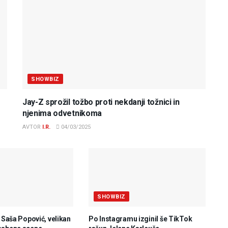
SHOWBIZ
Jay-Z sprožil tožbo proti nekdanji tožnici in
njenima odvetnikoma
AVTOR
I.R.
04/03/2025
SHOWBIZ
e Saša Popović, velikan
Po Instagramu izginil še TikTok