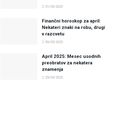
31/03/2025
Finančni horoskop za april:
Nekateri znaki na robu, drugi
v razcvetu
30/03/2025
April 2025: Mesec usodnih
preobratov za nekatera
znamenja
29/03/2025