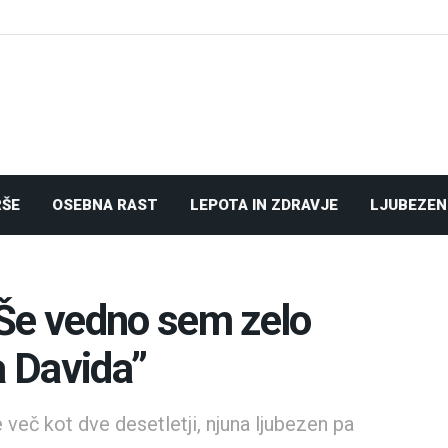
RŠE
OSEBNA RAST
LEPOTA IN ZDRAVJE
LJUBEZEN
“Še vedno sem zelo
a Davida”
več kot dve desetletji, njuna ljubezen pa