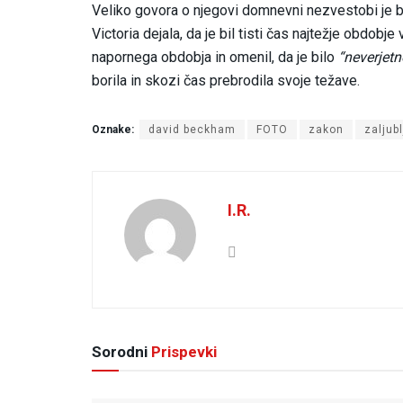
Veliko govora o njegovi domnevni nezvestobi je bi
Victoria dejala, da je bil tisti čas najtežje obdobje
napornega obdobja in omenil, da je bilo
“neverjet
borila in skozi čas prebrodila svoje težave.
Oznake:
david beckham
FOTO
zakon
zaljubl
I.R.
Sorodni
Prispevki