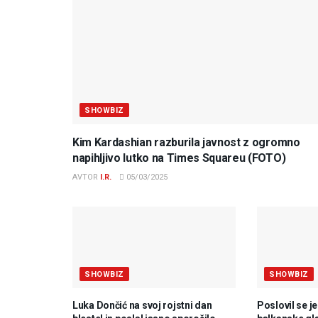
SHOWBIZ
Kim Kardashian razburila javnost z ogromno
napihljivo lutko na Times Squareu (FOTO)
AVTOR
I.R.
05/03/2025
SHOWBIZ
SHOWBIZ
Luka Dončić na svoj rojstni dan
Poslovil se j