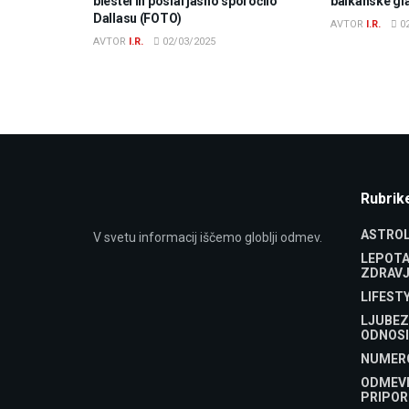
blestel in poslal jasno sporočilo
balkanske gl
Dallasu (FOTO)
AVTOR
I.R.
02
AVTOR
I.R.
02/03/2025
Rubrik
ASTROL
V svetu informacij iščemo globlji odmev.
LEPOTA
ZDRAVJ
LIFEST
LJUBEZ
ODNOSI
NUMER
ODMEV
PRIPOR