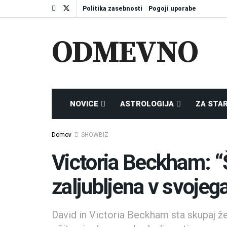
Politika zasebnosti
Pogoji uporabe
ODMEVNO
NOVICE
ASTROLOGIJA
ZA STA
Domov
SHOWBIZ
Victoria Beckham: 
zaljubljena v svojeg
David in Victoria Beckham sta skupaj že 