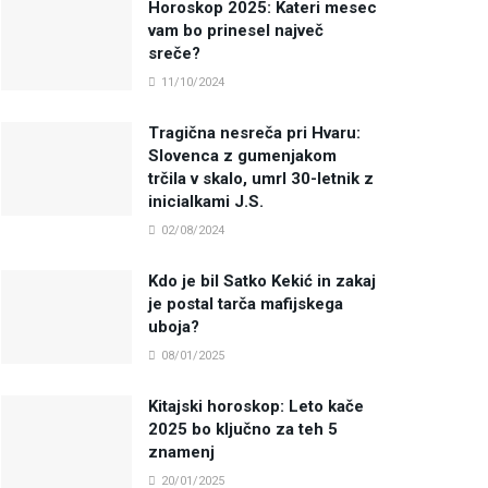
Horoskop 2025: Kateri mesec
vam bo prinesel največ
sreče?
11/10/2024
Tragična nesreča pri Hvaru:
Slovenca z gumenjakom
trčila v skalo, umrl 30-letnik z
inicialkami J.S.
02/08/2024
Kdo je bil Satko Kekić in zakaj
je postal tarča mafijskega
uboja?
08/01/2025
Kitajski horoskop: Leto kače
2025 bo ključno za teh 5
znamenj
20/01/2025