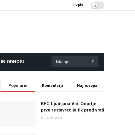
Vpis
 IN ODNOSI
Popularni
Komentarji
Najnovejši
KFC Ljubljana Vič: Odprtje
prve restavracije tik pred vrati
07/06/2024