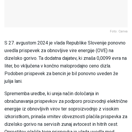
Foto: Canva
S 27. avgustom 2024 je vlada Republike Slovenije ponovno
uvedla prispevek za obnovljive vire energije (OVE) na
dizelsko gorivo. Ta dodatna dajatev, ki znaša 0,0099 evra na
liter, bo vključena v končno maloprodajno ceno dizla.
Podoben prispevek za bencin je bil ponovno uveden že
julija lani.
Sprememba uredbe, ki ureja način določanja in
obračunavanja prispevkov za podporo proizvodnji električne
energije iz obnovljivih virov ter soproizvodnjo z visokim
izkoristkom, prinaša vrnitev obveznosti plačila prispevka za
dizelsko gorivo na servisih zunaj avtocest in hitrih cest.
Oprostitev plačila tega prispevka je vlada uvedla med