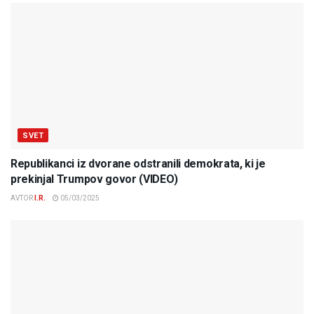
SVET
Republikanci iz dvorane odstranili demokrata, ki je
prekinjal Trumpov govor (VIDEO)
AVTOR
I.R.
05/03/2025