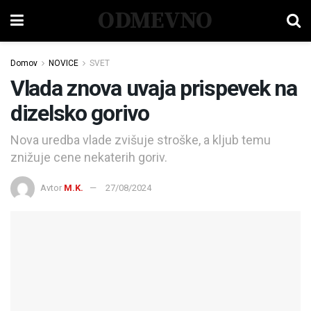
ODMEVNO
Domov
NOVICE
SVET
Vlada znova uvaja prispevek na
dizelsko gorivo
Nova uredba vlade zvišuje stroške, a kljub temu
znižuje cene nekaterih goriv.
Avtor
M.K.
27/08/2024