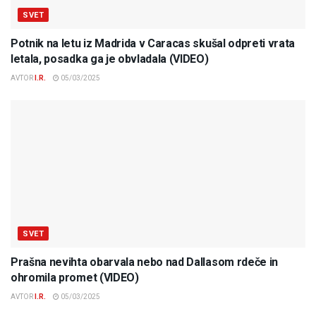
SVET
Potnik na letu iz Madrida v Caracas skušal odpreti vrata
letala, posadka ga je obvladala (VIDEO)
AVTOR
I.R.
05/03/2025
SVET
Prašna nevihta obarvala nebo nad Dallasom rdeče in
ohromila promet (VIDEO)
AVTOR
I.R.
05/03/2025