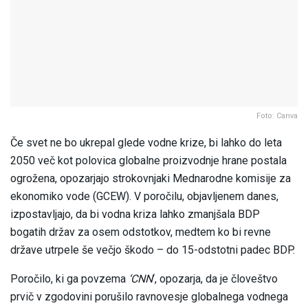
Foto: Canva
Če svet ne bo ukrepal glede vodne krize, bi lahko do leta
2050 več kot polovica globalne proizvodnje hrane postala
ogrožena, opozarjajo strokovnjaki Mednarodne komisije za
ekonomiko vode (GCEW). V poročilu, objavljenem danes,
izpostavljajo, da bi vodna kriza lahko zmanjšala BDP
bogatih držav za osem odstotkov, medtem ko bi revne
države utrpele še večjo škodo – do 15-odstotni padec BDP.
Poročilo, ki ga povzema
‘CNN
‘, opozarja, da je človeštvo
prvič v zgodovini porušilo ravnovesje globalnega vodnega