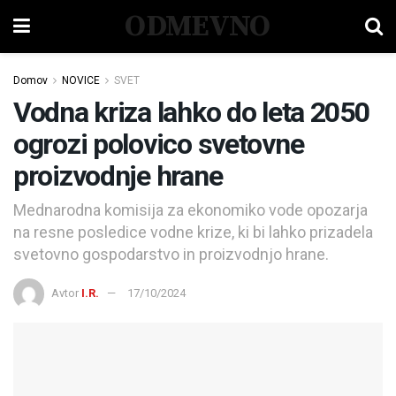
ODMEVNO
Domov
NOVICE
SVET
Vodna kriza lahko do leta 2050
ogrozi polovico svetovne
proizvodnje hrane
Mednarodna komisija za ekonomiko vode opozarja
na resne posledice vodne krize, ki bi lahko prizadela
svetovno gospodarstvo in proizvodnjo hrane.
Avtor
I.R.
17/10/2024