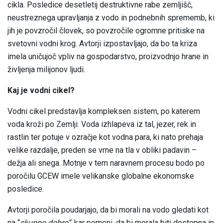
cikla. Posledice desetletij destruktivne rabe zemljišč,
neustreznega upravljanja z vodo in podnebnih sprememb, ki
jih je povzročil človek, so povzročile ogromne pritiske na
svetovni vodni krog. Avtorji izpostavljajo, da bo ta kriza
imela uničujoč vpliv na gospodarstvo, proizvodnjo hrane in
življenja milijonov ljudi.
Kaj je vodni cikel?
Vodni cikel predstavlja kompleksen sistem, po katerem
voda kroži po Zemlji. Voda izhlapeva iz tal, jezer, rek in
rastlin ter potuje v ozračje kot vodna para, ki nato prehaja
velike razdalje, preden se vrne na tla v obliki padavin –
dežja ali snega. Motnje v tem naravnem procesu bodo po
poročilu GCEW imele velikanske globalne ekonomske
posledice.
Avtorji poročila poudarjajo, da bi morali na vodo gledati kot
na “
skupno dobro”
, kar pomeni, da bi morala biti dostopna in