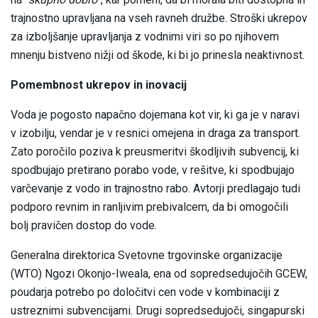
trajnostno upravljana na vseh ravneh družbe. Stroški ukrepov
za izboljšanje upravljanja z vodnimi viri so po njihovem
mnenju bistveno nižji od škode, ki bi jo prinesla neaktivnost.
Pomembnost ukrepov in inovacij
Voda je pogosto napačno dojemana kot vir, ki ga je v naravi
v izobilju, vendar je v resnici omejena in draga za transport.
Zato poročilo poziva k preusmeritvi škodljivih subvencij, ki
spodbujajo pretirano porabo vode, v rešitve, ki spodbujajo
varčevanje z vodo in trajnostno rabo. Avtorji predlagajo tudi
podporo revnim in ranljivim prebivalcem, da bi omogočili
bolj pravičen dostop do vode.
Generalna direktorica Svetovne trgovinske organizacije
(WTO) Ngozi Okonjo-Iweala, ena od sopredsedujočih GCEW,
poudarja potrebo po določitvi cen vode v kombinaciji z
ustreznimi subvencijami. Drugi sopredsedujoči, singapurski