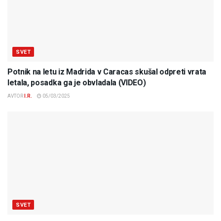
SVET
Potnik na letu iz Madrida v Caracas skušal odpreti vrata
letala, posadka ga je obvladala (VIDEO)
AVTOR
I.R.
05/03/2025
SVET