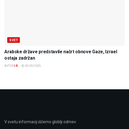
SVET
Arabske države predstavile načrt obnove Gaze, Izrael
ostaja zadržan
AVTOR
I.R.
05/03/2025
V svetu informacij iščemo globlji odmev.