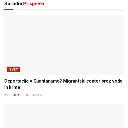
Sorodni
Prispevki
SVET
Deportacije v Guantanamo? Migrantski center brez vode
in klime
AVTOR
M.K.
06/03/2025