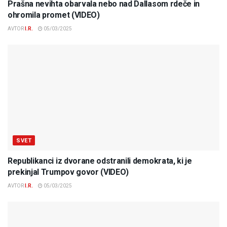
Prašna nevihta obarvala nebo nad Dallasom rdeče in
ohromila promet (VIDEO)
AVTOR
I.R.
05/03/2025
SVET
Republikanci iz dvorane odstranili demokrata, ki je
prekinjal Trumpov govor (VIDEO)
AVTOR
I.R.
05/03/2025