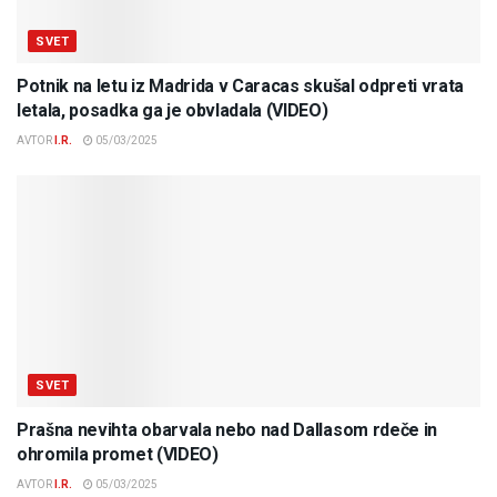
SVET
Potnik na letu iz Madrida v Caracas skušal odpreti vrata
letala, posadka ga je obvladala (VIDEO)
AVTOR
I.R.
05/03/2025
SVET
Prašna nevihta obarvala nebo nad Dallasom rdeče in
ohromila promet (VIDEO)
AVTOR
I.R.
05/03/2025