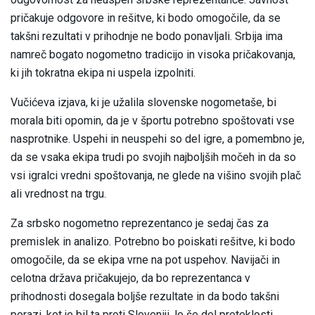
pričakuje odgovore in rešitve, ki bodo omogočile, da se
takšni rezultati v prihodnje ne bodo ponavljali. Srbija ima
namreč bogato nogometno tradicijo in visoka pričakovanja,
ki jih tokratna ekipa ni uspela izpolniti.
Vučićeva izjava, ki je užalila slovenske nogometaše, bi
morala biti opomin, da je v športu potrebno spoštovati vse
nasprotnike. Uspehi in neuspehi so del igre, a pomembno je,
da se vsaka ekipa trudi po svojih najboljših močeh in da so
vsi igralci vredni spoštovanja, ne glede na višino svojih plač
ali vrednost na trgu.
Za srbsko nogometno reprezentanco je sedaj čas za
premislek in analizo. Potrebno bo poiskati rešitve, ki bodo
omogočile, da se ekipa vrne na pot uspehov. Navijači in
celotna država pričakujejo, da bo reprezentanca v
prihodnosti dosegala boljše rezultate in da bodo takšni
porazi, kot je bil ta proti Sloveniji, le še del preteklosti.