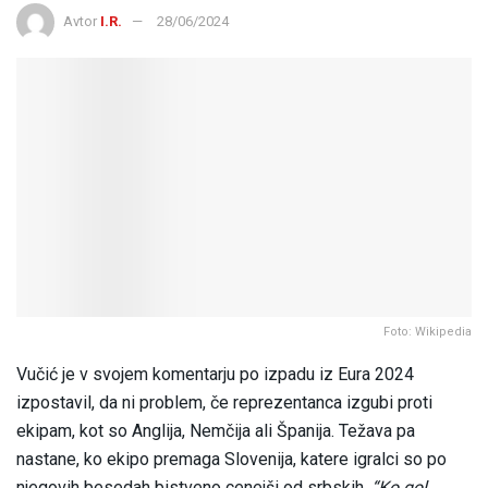
Avtor
I.R.
28/06/2024
Foto: Wikipedia
Vučić je v svojem komentarju po izpadu iz Eura 2024
izpostavil, da ni problem, če reprezentanca izgubi proti
ekipam, kot so Anglija, Nemčija ali Španija. Težava pa
nastane, ko ekipo premaga Slovenija, katere igralci so po
njegovih besedah bistveno cenejši od srbskih.
“Ko gol