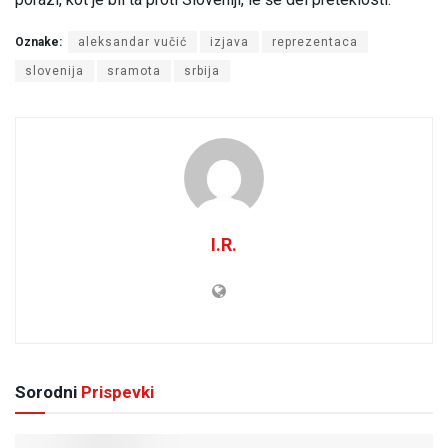
Oznake:
aleksandar vučić
izjava
reprezentaca
slovenija
sramota
srbija
I.R.
Sorodni
Prispevki