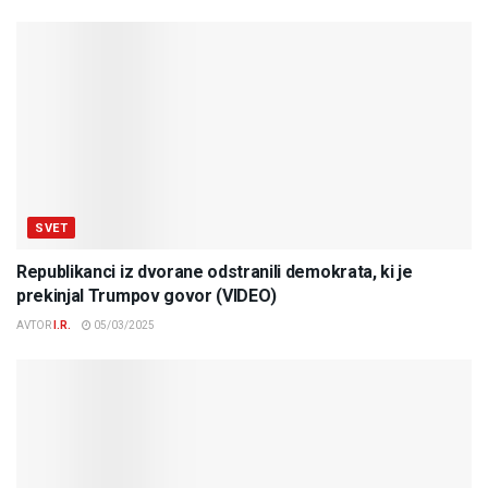
SVET
Republikanci iz dvorane odstranili demokrata, ki je
prekinjal Trumpov govor (VIDEO)
AVTOR
I.R.
05/03/2025