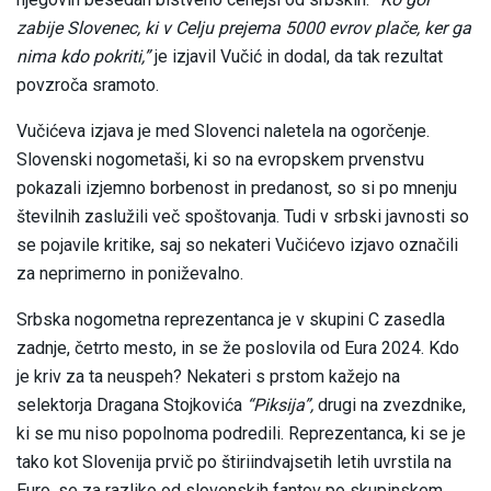
zabije Slovenec, ki v Celju prejema 5000 evrov plače, ker ga
nima kdo pokriti,”
je izjavil Vučić in dodal, da tak rezultat
povzroča sramoto.
Vučićeva izjava je med Slovenci naletela na ogorčenje.
Slovenski nogometaši, ki so na evropskem prvenstvu
pokazali izjemno borbenost in predanost, so si po mnenju
številnih zaslužili več spoštovanja. Tudi v srbski javnosti so
se pojavile kritike, saj so nekateri Vučićevo izjavo označili
za neprimerno in poniževalno.
Srbska nogometna reprezentanca je v skupini C zasedla
zadnje, četrto mesto, in se že poslovila od Eura 2024. Kdo
je kriv za ta neuspeh? Nekateri s prstom kažejo na
selektorja Dragana Stojkovića
“Piksija”,
drugi na zvezdnike,
ki se mu niso popolnoma podredili. Reprezentanca, ki se je
tako kot Slovenija prvič po štiriindvajsetih letih uvrstila na
Euro, se za razliko od slovenskih fantov po skupinskem