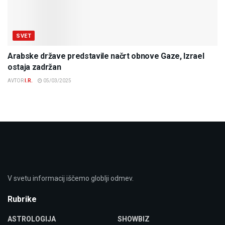
SVET
Arabske države predstavile načrt obnove Gaze, Izrael
ostaja zadržan
AVTOR
I.R.
05/03/2025
V svetu informacij iščemo globlji odmev.
Rubrike
ASTROLOGIJA
SHOWBIZ