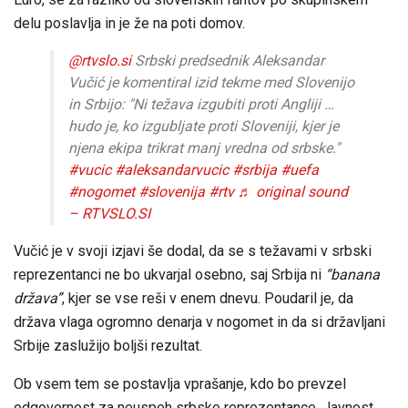
delu poslavlja in je že na poti domov.
@rtvslo.si
Srbski predsednik Aleksandar
Vučić je komentiral izid tekme med Slovenijo
in Srbijo: "Ni težava izgubiti proti Angliji …
hudo je, ko izgubljate proti Sloveniji, kjer je
njena ekipa trikrat manj vredna od srbske."
#vucic
#aleksandarvucic
#srbija
#uefa
#nogomet
#slovenija
#rtv
♬ original sound
– RTVSLO.SI
Vučić je v svoji izjavi še dodal, da se s težavami v srbski
reprezentanci ne bo ukvarjal osebno, saj Srbija ni
“banana
država”
, kjer se vse reši v enem dnevu. Poudaril je, da
država vlaga ogromno denarja v nogomet in da si državljani
Srbije zaslužijo boljši rezultat.
Ob vsem tem se postavlja vprašanje, kdo bo prevzel
odgovornost za neuspeh srbske reprezentance. Javnost