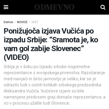
ODMEVNO
Domov
NOVICE
SVET
Ponižujoča izjava Vučića po
izpadu Srbije: “Sramota je, ko
vam gol zabije Slovenec”
(VIDEO)
Srbija je v šoku po izpadu srbske nogometne
reprezentance z evropskega prvenstva. Razočaranje
med navijači in širšo javnostjo je veliko, kar se je
odrazilo tudi v ostrih kritikah srbskega predsednika
Aleksandra Vučića. Vučićeve izjave so bile
namenjene predvsem graji domače reprezentance, a
so v procesu užalile tudi Slovence.