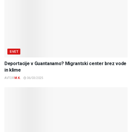
SVET
Deportacije v Guantanamo? Migrantski center brez vode
in klime
AVTOR
M.K.
06/03/2025