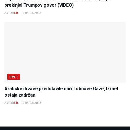
prekinjal Trumpov govor (VIDEO)
AVTOR
I.R.
05/03/2025
SVET
Arabske države predstavile načrt obnove Gaze, Izrael
ostaja zadržan
AVTOR
I.R.
05/03/2025