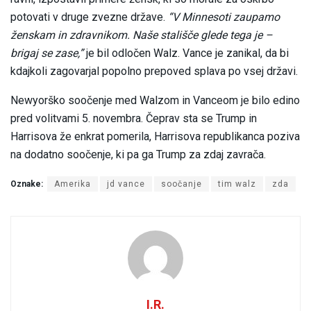
potovati v druge zvezne države.
“V Minnesoti zaupamo
ženskam in zdravnikom. Naše stališče glede tega je –
brigaj se zase,”
je bil odločen Walz. Vance je zanikal, da bi
kdajkoli zagovarjal popolno prepoved splava po vsej državi.
Newyorško soočenje med Walzom in Vanceom je bilo edino
pred volitvami 5. novembra. Čeprav sta se Trump in
Harrisova že enkrat pomerila, Harrisova republikanca poziva
na dodatno soočenje, ki pa ga Trump za zdaj zavrača.
Oznake:
Amerika
jd vance
soočanje
tim walz
zda
I.R.