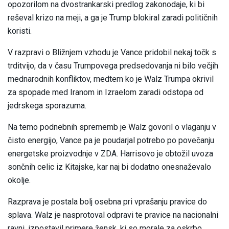
opozorilom na dvostrankarski predlog zakonodaje, ki bi
reševal krizo na meji, a ga je Trump blokiral zaradi političnih
koristi.
V razpravi o Bližnjem vzhodu je Vance pridobil nekaj točk s
trditvijo, da v času Trumpovega predsedovanja ni bilo večjih
mednarodnih konfliktov, medtem ko je Walz Trumpa okrivil
za spopade med Iranom in Izraelom zaradi odstopa od
jedrskega sporazuma.
Na temo podnebnih sprememb je Walz govoril o vlaganju v
čisto energijo, Vance pa je poudarjal potrebo po povečanju
energetske proizvodnje v ZDA. Harrisovo je obtožil uvoza
sončnih celic iz Kitajske, kar naj bi dodatno onesnaževalo
okolje.
Razprava je postala bolj osebna pri vprašanju pravice do
splava. Walz je nasprotoval odpravi te pravice na nacionalni
ravni, izpostavil primere žensk, ki so morale za oskrbo