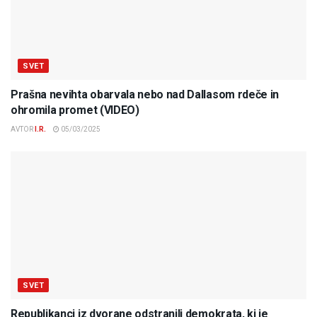
SVET
Prašna nevihta obarvala nebo nad Dallasom rdeče in
ohromila promet (VIDEO)
AVTOR
I.R.
05/03/2025
SVET
Republikanci iz dvorane odstranili demokrata, ki je