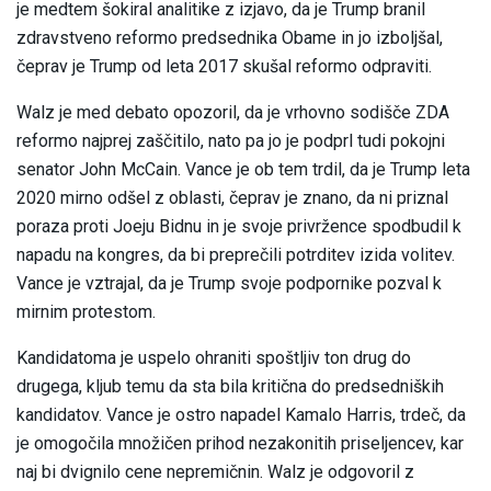
je medtem šokiral analitike z izjavo, da je Trump branil
zdravstveno reformo predsednika Obame in jo izboljšal,
čeprav je Trump od leta 2017 skušal reformo odpraviti.
Walz je med debato opozoril, da je vrhovno sodišče ZDA
reformo najprej zaščitilo, nato pa jo je podprl tudi pokojni
senator John McCain. Vance je ob tem trdil, da je Trump leta
2020 mirno odšel z oblasti, čeprav je znano, da ni priznal
poraza proti Joeju Bidnu in je svoje privržence spodbudil k
napadu na kongres, da bi preprečili potrditev izida volitev.
Vance je vztrajal, da je Trump svoje podpornike pozval k
mirnim protestom.
Kandidatoma je uspelo ohraniti spoštljiv ton drug do
drugega, kljub temu da sta bila kritična do predsedniških
kandidatov. Vance je ostro napadel Kamalo Harris, trdeč, da
je omogočila množičen prihod nezakonitih priseljencev, kar
naj bi dvignilo cene nepremičnin. Walz je odgovoril z