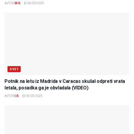
AVTOR
M.K.
06/03/2025
SVET
Potnik na letu iz Madrida v Caracas skušal odpreti vrata
letala, posadka ga je obvladala (VIDEO)
AVTOR
I.R.
05/03/2025