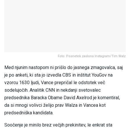
Foto: Posnetek zaslona Instagram/Tim Walz
Med njunim nastopom ni prišlo do jasnega zmagovalca, saj
je po anketi, ki sta jo izvedla CBS in inštitut YouGov na
vzorcu 1630 ljudi, Vance prepričal le odstotek več
sodelujočih. Analitik CNN in nekdanji svetovalec
predsednika Baracka Obame David Axelrod je komentiral,
da si mnogi volivci želijo prav Walza in Vancea kot
predsedniška kandidata.
Soočenje je minilo brez večjih prekinitev, le enkrat sta