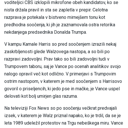
voditeljici CBS izklopili mikrofone obeh kandidatov, ko se
nista držala pravil in sta se zapletla v prepir. Celotna
razprava je potekala v bistveno mirnejšem tonu kot
predhodna soočenja, ki jih je zaznamovala ostra retorika
nekdanjega predsednika Donalda Trumpa.
V kampu Kamale Harris so pred soočenjem izrazili nekaj
zaskrbljenosti glede Walzovega nastopa, a so bili po
razpravi zadovoljni. Prav tako so bili zadovoljni tudi v
Trumpovem taboru, saj je Vance po ocenah analitikov svojo
nalogo opravil več kot odlično. V primerjavi s Trumpovim
ostrim nastopom, v katerem je med soočenjem s Harrisovo
govoril o priseljencih, ki jedo pse in mačke, je Vance uspel
delovati kot bolj umirjen glas razuma.
Na televiziji Fox News so po soočenju večkrat predvajali
izsek, v katerem je Walz priznal napako, ko je trdil, da se je
leta 1989 udeležil protestov na Trgu nebeškega miru. Vance