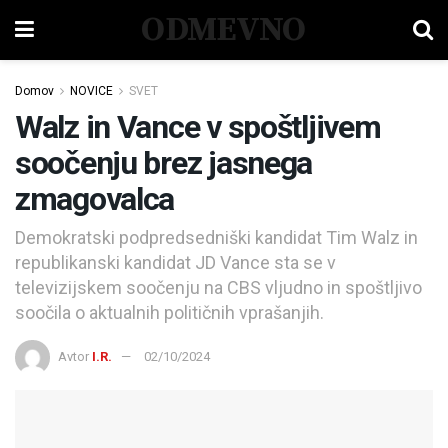
ODMEVNO
Domov
NOVICE
SVET
Walz in Vance v spoštljivem
soočenju brez jasnega
zmagovalca
Demokratski podpredsedniški kandidat Tim Walz in
republikanski kandidat JD Vance sta se v
televizijskem soočenju na CBS vljudno in spoštljivo
soočila o aktualnih političnih vprašanjih.
Avtor
I.R.
02/10/2024