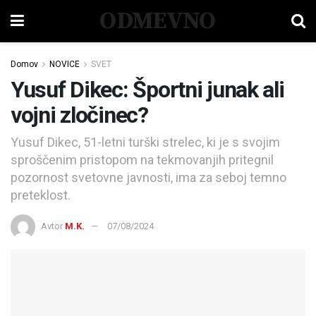
ODMEVNO
Domov
NOVICE
SVET
Yusuf Dikec: Športni junak ali
vojni zločinec?
Yusuf Dikec, 51-letni turški strelec, ki je s svojim
sproščenim pristopom na tekmovanjih pritegnil
pozornost svetovne javnosti, ima za seboj temno
preteklost.
Avtor
M.K.
07/08/2024