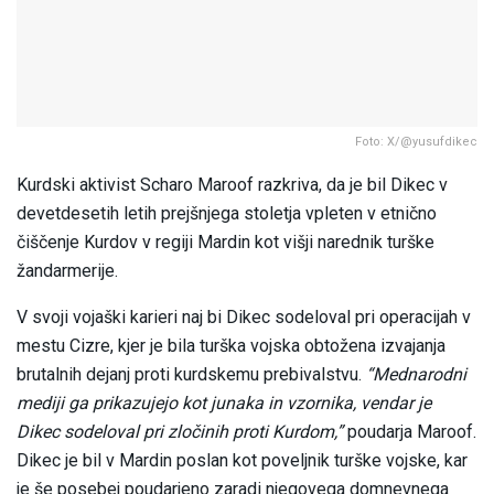
Foto: X/@yusufdikec
Kurdski aktivist Scharo Maroof razkriva, da je bil Dikec v
devetdesetih letih prejšnjega stoletja vpleten v etnično
čiščenje Kurdov v regiji Mardin kot višji narednik turške
žandarmerije.
V svoji vojaški karieri naj bi Dikec sodeloval pri operacijah v
mestu Cizre, kjer je bila turška vojska obtožena izvajanja
brutalnih dejanj proti kurdskemu prebivalstvu.
“Mednarodni
mediji ga prikazujejo kot junaka in vzornika, vendar je
Dikec sodeloval pri zločinih proti Kurdom,”
poudarja Maroof.
Dikec je bil v Mardin poslan kot poveljnik turške vojske, kar
je še posebej poudarjeno zaradi njegovega domnevnega