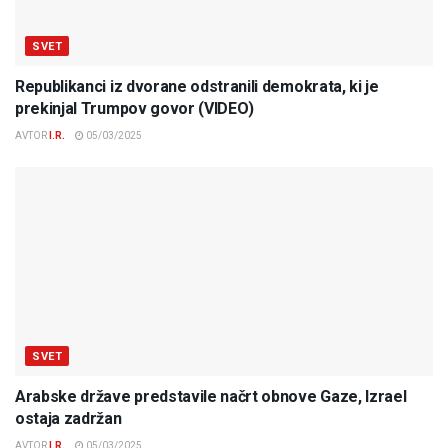
SVET
Republikanci iz dvorane odstranili demokrata, ki je
prekinjal Trumpov govor (VIDEO)
AVTOR
I.R.
05/03/2025
SVET
Arabske države predstavile načrt obnove Gaze, Izrael
ostaja zadržan
AVTOR
I.R.
05/03/2025