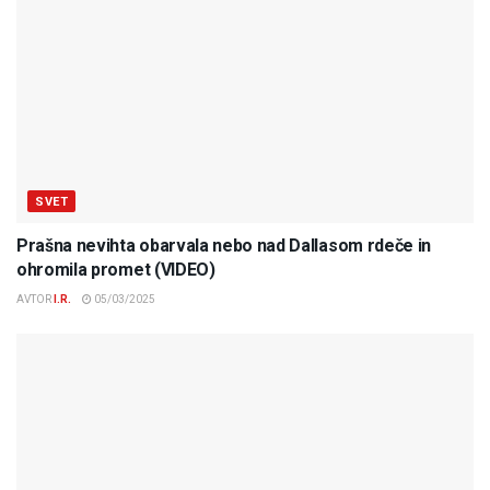
SVET
Prašna nevihta obarvala nebo nad Dallasom rdeče in
ohromila promet (VIDEO)
AVTOR
I.R.
05/03/2025