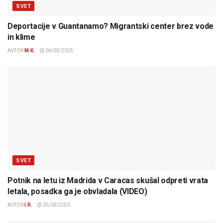
SVET
Deportacije v Guantanamo? Migrantski center brez vode
in klime
AVTOR
M.K.
06/03/2025
SVET
Potnik na letu iz Madrida v Caracas skušal odpreti vrata
letala, posadka ga je obvladala (VIDEO)
AVTOR
I.R.
05/03/2025