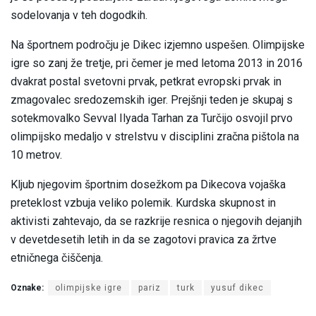
sodelovanja v teh dogodkih.
Na športnem področju je Dikec izjemno uspešen. Olimpijske
igre so zanj že tretje, pri čemer je med letoma 2013 in 2016
dvakrat postal svetovni prvak, petkrat evropski prvak in
zmagovalec sredozemskih iger. Prejšnji teden je skupaj s
sotekmovalko Sevval Ilyada Tarhan za Turčijo osvojil prvo
olimpijsko medaljo v strelstvu v disciplini zračna pištola na
10 metrov.
Kljub njegovim športnim dosežkom pa Dikecova vojaška
preteklost vzbuja veliko polemik. Kurdska skupnost in
aktivisti zahtevajo, da se razkrije resnica o njegovih dejanjih
v devetdesetih letih in da se zagotovi pravica za žrtve
etničnega čiščenja.
Oznake:
olimpijske igre
pariz
turk
yusuf dikec