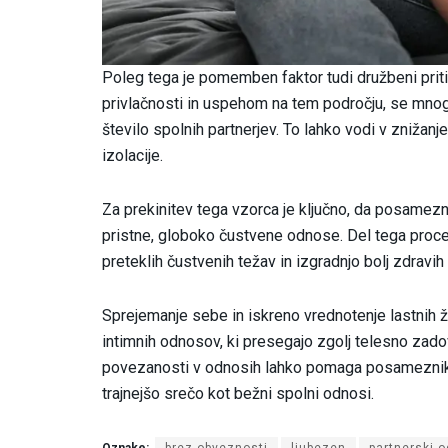
Poleg tega je pomemben faktor tudi družbeni priti
privlačnosti in uspehom na tem področju, se mnog
število spolnih partnerjev. To lahko vodi v zniža
izolacije.
Za prekinitev tega vzorca je ključno, da posamezn
pristne, globoko čustvene odnose. Del tega proce
preteklih čustvenih težav in izgradnjo bolj zdra
Sprejemanje sebe in iskreno vrednotenje lastnih žel
intimnih odnosov, ki presegajo zgolj telesno zad
povezanosti v odnosih lahko pomaga posameznikom
trajnejšo srečo kot bežni spolni odnosi.