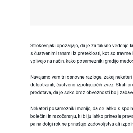
Strokovnjaki opozarjajo, da je za takšno vedenje 
s čustvenimi ranami iz preteklosti, kot so travme 
vplivajo na način, kako posamezniki gradijo medo
Navajamo vam tri osnovne razloge, zakaj nekateri
dolgotrajnih, čustveno izpolnjujočih zvez: Strah 
predstava, da je seks brez obveznosti bolj zabav
Nekateri posamezniki menijo, da se lahko s spoln
bolečini in razočaranju, ki bi ju lahko prinesla prav
pa na dolgi rok ne prinašajo zadovoljstva ali izpoln