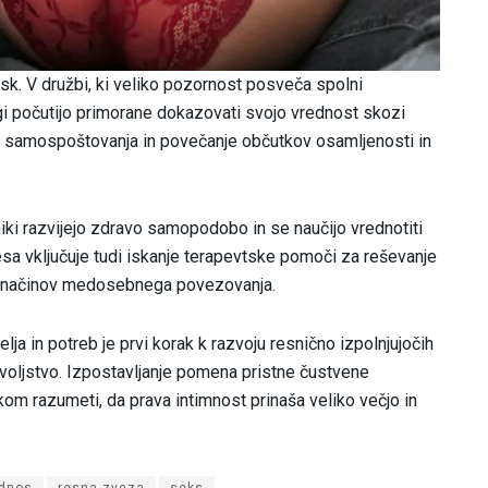
sk. V družbi, ki veliko pozornost posveča spolni
i počutijo primorane dokazovati svojo vrednost skozi
nje samospoštovanja in povečanje občutkov osamljenosti in
iki razvijejo zdravo samopodobo in se naučijo vrednotiti
sa vključuje tudi iskanje terapevtske pomoči za reševanje
vih načinov medosebnega povezovanja.
ja in potreb je prvi korak k razvoju resnično izpolnjujočih
ovoljstvo. Izpostavljanje pomena pristne čustvene
 razumeti, da prava intimnost prinaša veliko večjo in