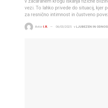
v začaranem krogu iskanja fizične bližine
vezi. To lahko privede do situacij, kje
za resnično intimnost in čustveno povezan
Avtor
I.R.
06/03/2025
v
LJUBEZEN IN ODNOS