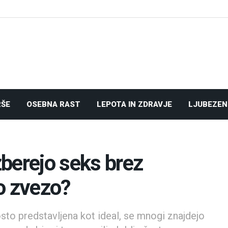
RŠE
OSEBNA RAST
LEPOTA IN ZDRAVJE
LJUBEZEN
izberejo seks brez
o zvezo?
osto predstavljena kot ideal, se mnogi znajdejo