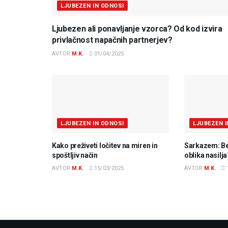
LJUBEZEN IN ODNOSI
Ljubezen ali ponavljanje vzorca? Od kod izvira
privlačnost napačnih partnerjev?
AVTOR
M.K.
01/04/2025
LJUBEZEN IN ODNOSI
LJUBEZEN 
Kako preživeti ločitev na miren in
Sarkazem: Bes
spoštljiv način
oblika nasilja
AVTOR
M.K.
15/03/2025
AVTOR
M.K.