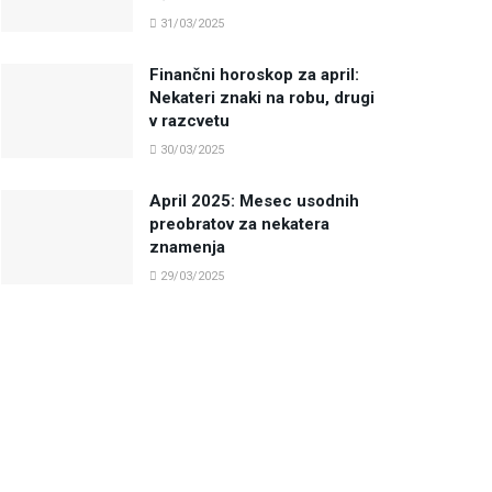
31/03/2025
Finančni horoskop za april:
Nekateri znaki na robu, drugi
v razcvetu
30/03/2025
April 2025: Mesec usodnih
preobratov za nekatera
znamenja
29/03/2025