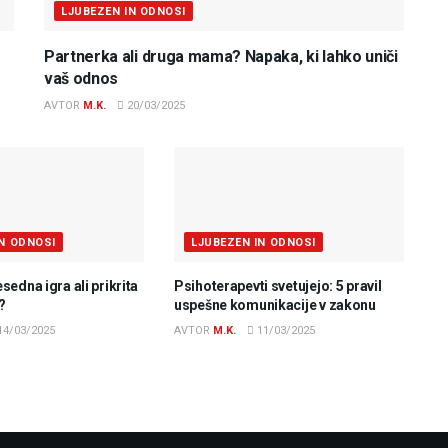
LJUBEZEN IN ODNOSI
Partnerka ali druga mama? Napaka, ki lahko uniči
vaš odnos
AVTOR
M.K.
20/03/2025
IN ODNOSI
LJUBEZEN IN ODNOSI
edna igra ali prikrita
Psihoterapevti svetujejo: 5 pravil
?
uspešne komunikacije v zakonu
14/03/2025
AVTOR
M.K.
11/03/2025