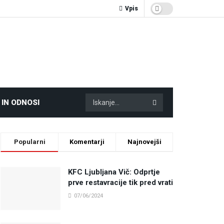
Vpis
 IN ODNOSI
Popularni
Komentarji
Najnovejši
KFC Ljubljana Vič: Odprtje
prve restavracije tik pred vrati
07/06/2024