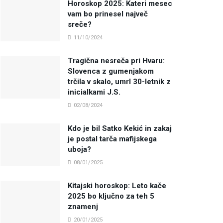
Horoskop 2025: Kateri mesec
vam bo prinesel največ
sreče?
11/10/2024
Tragična nesreča pri Hvaru:
Slovenca z gumenjakom
trčila v skalo, umrl 30-letnik z
inicialkami J.S.
02/08/2024
Kdo je bil Satko Kekić in zakaj
je postal tarča mafijskega
uboja?
08/01/2025
Kitajski horoskop: Leto kače
2025 bo ključno za teh 5
znamenj
20/01/2025