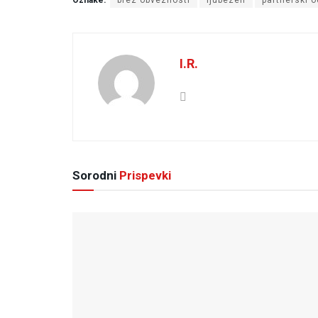
Oznake:
brez obveznosti
ljubezen
partnerski 
I.R.
Sorodni
Prispevki