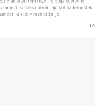
, ne da bi pri tem razvili globlje čustvene
r posamezniki seks uporabljajo kot nadomestek
ost, ki si jo v resnici želijo.
0
I