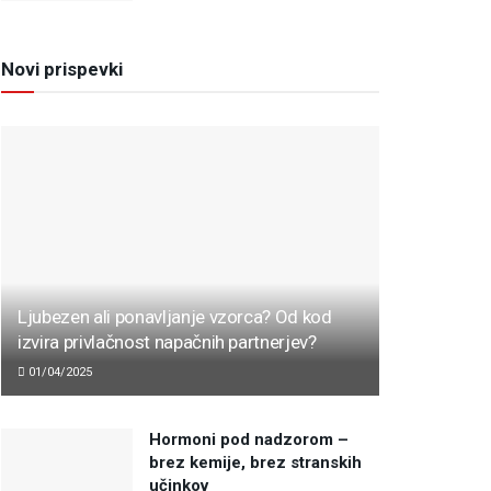
Novi prispevki
Ljubezen ali ponavljanje vzorca? Od kod
izvira privlačnost napačnih partnerjev?
01/04/2025
Hormoni pod nadzorom –
brez kemije, brez stranskih
učinkov