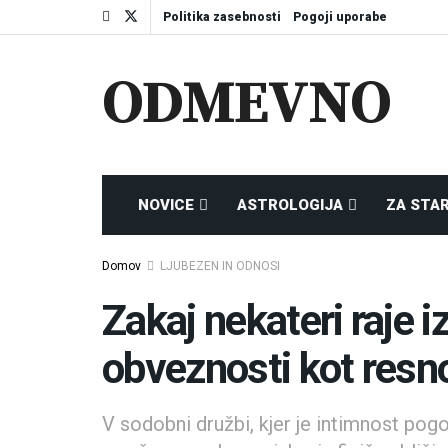
Politika zasebnosti
Pogoji uporabe
ODMEVNO
NOVICE
ASTROLOGIJA
ZA STA
Domov
LJUBEZEN IN ODNOSI
Zakaj nekateri raje 
obveznosti kot resn
V sodobni družbi, kjer je intimnost pog