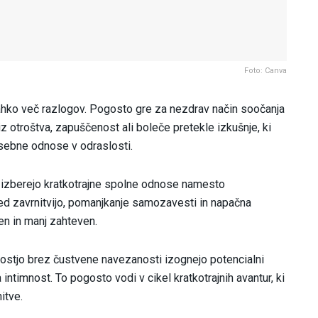
Foto: Canva
lahko več razlogov. Pogosto gre za nezdrav način soočanja
iz otroštva, zapuščenost ali boleče pretekle izkušnje, ki
sebne odnose v odraslosti.
 izberejo kratkotrajne spolne odnose namesto
pred zavrnitvijo, pomanjkanje samozavesti in napačna
en in manj zahteven.
ostjo brez čustvene navezanosti izognejo potencialni
a intimnost. To pogosto vodi v cikel kratkotrajnih avantur, ki
itve.