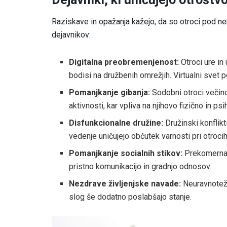
Raziskave in opažanja kažejo, da so otroci pod nen
dejavnikov:
Digitalna preobremenjenost:
Otroci ure in 
bodisi na družbenih omrežjih. Virtualni sve
Pomanjkanje gibanja:
Sodobni otroci večino
aktivnosti, kar vpliva na njihovo fizično in psi
Disfunkcionalne družine:
Družinski konflikt
vedenje uničujejo občutek varnosti pri otrocih
Pomanjkanje socialnih stikov:
Prekomerna 
pristno komunikacijo in gradnjo odnosov.
Nezdrave življenjske navade:
Neuravnoteže
slog še dodatno poslabšajo stanje.