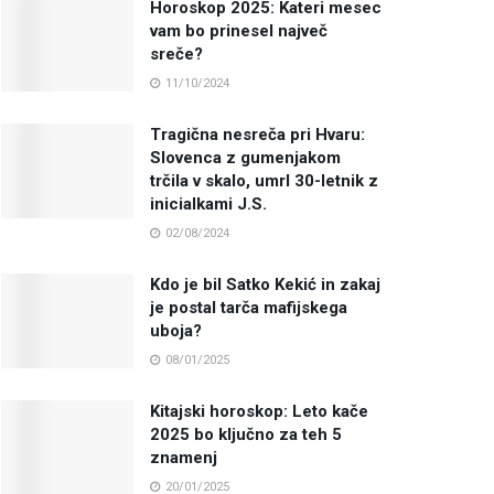
Horoskop 2025: Kateri mesec
vam bo prinesel največ
sreče?
11/10/2024
Tragična nesreča pri Hvaru:
Slovenca z gumenjakom
trčila v skalo, umrl 30-letnik z
inicialkami J.S.
02/08/2024
Kdo je bil Satko Kekić in zakaj
je postal tarča mafijskega
uboja?
08/01/2025
Kitajski horoskop: Leto kače
2025 bo ključno za teh 5
znamenj
20/01/2025