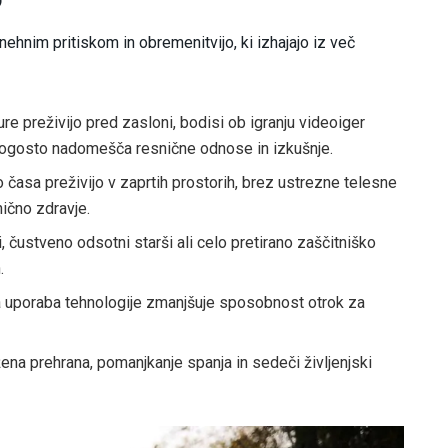
ehnim pritiskom in obremenitvijo, ki izhajajo iz več
ure preživijo pred zasloni, bodisi ob igranju videoiger
t pogosto nadomešča resnične odnose in izkušnje.
 časa preživijo v zaprtih prostorih, brez ustrezne telesne
hično zdravje.
i, čustveno odsotni starši ali celo pretirano zaščitniško
.
uporaba tehnologije zmanjšuje sposobnost otrok za
na prehrana, pomanjkanje spanja in sedeči življenjski