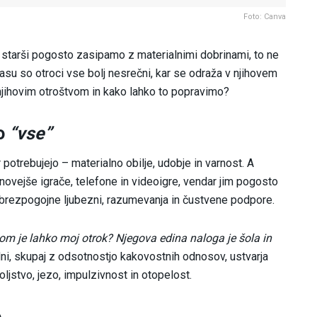
Foto: Canva
h starši pogosto zasipamo z materialnimi dobrinami, to ne
asu so otroci vse bolj nesrečni, kar se odraža v njihovem
njihovim otroštvom in kako lahko to popravimo?
jo
“vse”
potrebujejo – materialno obilje, udobje in varnost. A
novejše igrače, telefone in videoigre, vendar jim pogosto
j: brezpogojne ljubezni, razumevanja in čustvene podpore.
m je lahko moj otrok? Njegova edina naloga je šola in
idni, skupaj z odsotnostjo kakovostnih odnosov, ustvarja
oljstvo, jezo, impulzivnost in otopelost.
o