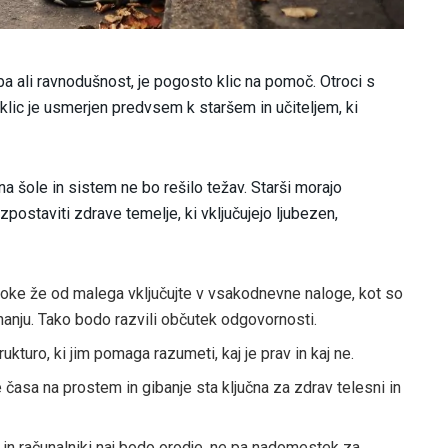
ba ali ravnodušnost, je pogosto klic na pomoč. Otroci s
klic je usmerjen predvsem k staršem in učiteljem, ki
na šole in sistem ne bo rešilo težav. Starši morajo
ostaviti zdrave temelje, ki vključujejo ljubezen,
oke že od malega vključujte v vsakodnevne naloge, kot so
hanju. Tako bodo razvili občutek odgovornosti.
ukturo, ki jim pomaga razumeti, kaj je prav in kaj ne.
 časa na prostem in gibanje sta ključna za zdrav telesni in
in računalniki naj bodo orodje, ne pa nadomestek za