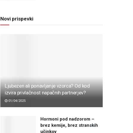
Novi prispevki
Ljubezen ali ponavljanje vzorca? Od kod
izvira privlačnost napačnih partnerjev?
01/04/2025
Hormoni pod nadzorom –
brez kemije, brez stranskih
učinkov