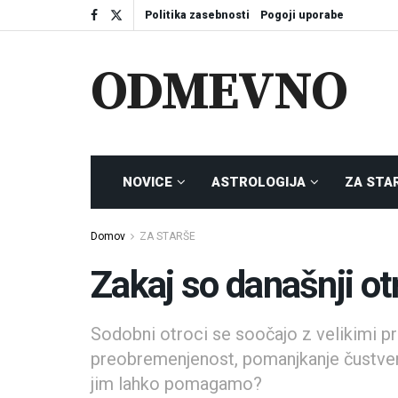
Politika zasebnosti
Pogoji uporabe
ODMEVNO
NOVICE
ASTROLOGIJA
ZA STA
Domov
ZA STARŠE
Zakaj so današnji ot
Sodobni otroci se soočajo z velikimi pri
preobremenjenost, pomanjkanje čustvene
jim lahko pomagamo?