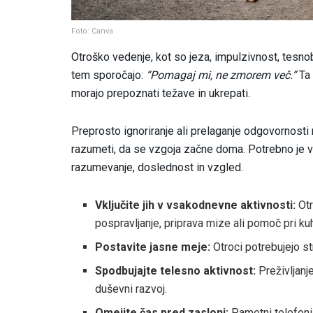
Foto: Canva
Otroško vedenje, kot so jeza, impulzivnost, tesno
tem sporočajo:
“Pomagaj mi, ne zmorem več.”
Ta 
morajo prepoznati težave in ukrepati.
Preprosto ignoriranje ali prelaganje odgovornosti 
razumeti, da se vzgoja začne doma. Potrebno je vzp
razumevanje, doslednost in vzgled.
Vključite jih v vsakodnevne aktivnosti:
Otr
pospravljanje, priprava mize ali pomoč pri ku
Postavite jasne meje:
Otroci potrebujejo str
Spodbujajte telesno aktivnost:
Preživljanje
duševni razvoj.
Omejite čas pred zasloni:
Pametni telefoni 