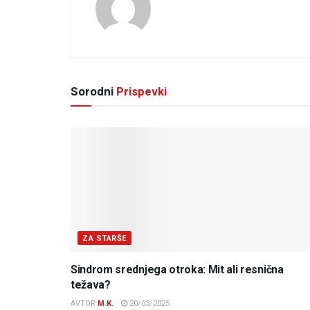
Sorodni
Prispevki
ZA STARŠE
Sindrom srednjega otroka: Mit ali resnična
težava?
AVTOR
M.K.
20/03/2025