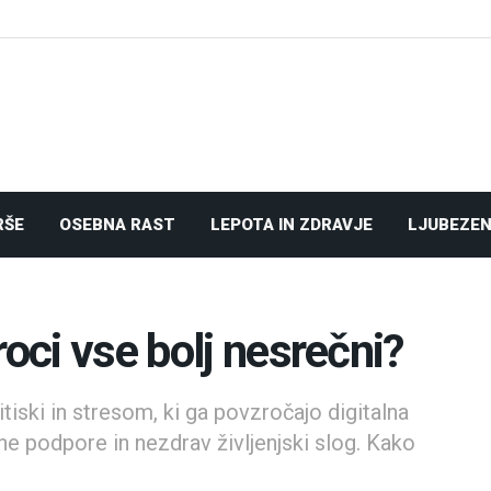
RŠE
OSEBNA RAST
LEPOTA IN ZDRAVJE
LJUBEZEN
roci vse bolj nesrečni?
tiski in stresom, ki ga povzročajo digitalna
 podpore in nezdrav življenjski slog. Kako