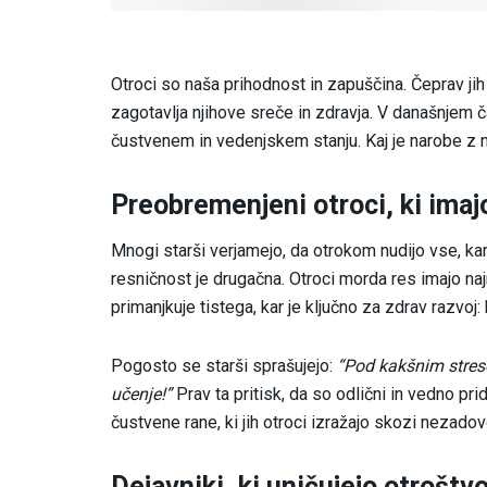
Otroci so naša prihodnost in zapuščina. Čeprav ji
zagotavlja njihove sreče in zdravja. V današnjem č
čustvenem in vedenjskem stanju. Kaj je narobe z 
Preobremenjeni otroci, ki ima
Mnogi starši verjamejo, da otrokom nudijo vse, kar 
resničnost je drugačna. Otroci morda res imajo naj
primanjkuje tistega, kar je ključno za zdrav razvo
Pogosto se starši sprašujejo:
“Pod kakšnim streso
učenje!”
Prav ta pritisk, da so odlični in vedno pr
čustvene rane, ki jih otroci izražajo skozi nezadov
Dejavniki, ki uničujejo otroštv