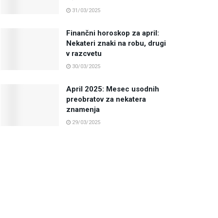
31/03/2025
Finančni horoskop za april:
Nekateri znaki na robu, drugi
v razcvetu
30/03/2025
April 2025: Mesec usodnih
preobratov za nekatera
znamenja
29/03/2025