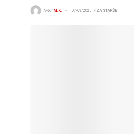
Avtor
M.K.
07/03/2025
v
ZA STARŠE