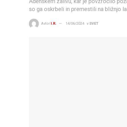
Adenskem zalivu, kar je povzročilo poža
so ga oskrbeli in premestili na bližnjo l
Avtor
I.R.
14/06/2024
v
SVET