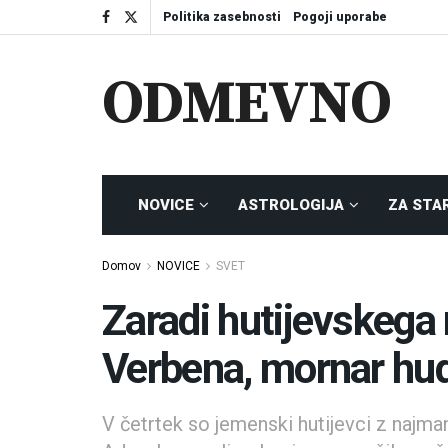
Politika zasebnosti
Pogoji uporabe
ODMEVNO
NOVICE
ASTROLOGIJA
ZA STA
Domov
NOVICE
SVET
Zaradi hutijevskega
Verbena, mornar hu
V četrtek so jemenski hutijevci z najm