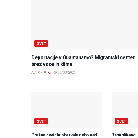
SVET
Deportacije v Guantanamo? Migrantski center
brez vode in klime
AVTOR
M.K.
06/03/2025
SVET
SVET
Prašna nevihta obarvala nebo nad
Republikanci 