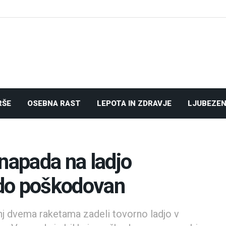
RŠE
OSEBNA RAST
LEPOTA IN ZDRAVJE
LJUBEZEN
 napada na ladjo
do poškodovan
anj dvema raketama zadeli tovorno ladjo v