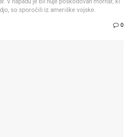
r. V napadu je bil huje poškodovan mornar, ki
adjo, so sporočili iz ameriške vojske.
0