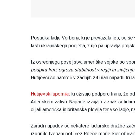
Posadka ladje Verbena, ki je prevažala les, se še
lasti ukrajinskega podjetja, z njo pa upravlja poljsko
Iz osrednjega poveljstva ameriške vojske so sporo
podpira Iran, ogroža stabilnost v regiji in življ
Hutijevci so namreč v zadnjih 24 urah napadli tri l
Hutijevski uporniki
, ki uživajo podporo Irana, že 
Adenskem zalivu. Napade izvajajo v znak solidarnos
ciljali ameriška in britanska plovila ter vse ladje,
Zaradi napadov so nekatere ladjarske družbe začel
izognile tvegani poti čez Rdeče morje, kjer običa