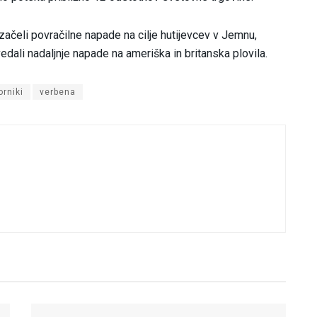
začeli povračilne napade na cilje hutijevcev v Jemnu,
edali nadaljnje napade na ameriška in britanska plovila.
orniki
verbena