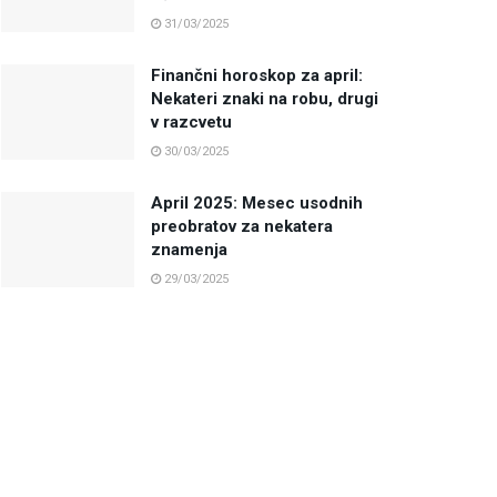
31/03/2025
Finančni horoskop za april:
Nekateri znaki na robu, drugi
v razcvetu
30/03/2025
April 2025: Mesec usodnih
preobratov za nekatera
znamenja
29/03/2025