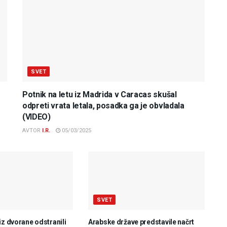
SVET
Potnik na letu iz Madrida v Caracas skušal
odpreti vrata letala, posadka ga je obvladala
(VIDEO)
AVTOR
I.R.
05/03/2025
SVET
iz dvorane odstranili
Arabske države predstavile načrt