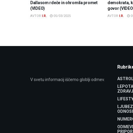
Dallasom rdeče in ohromila promet
demokrata, ki
(VIDEO)
govor (VIDEO
AVTOR
I.R.
05/03/2025
AVTOR
I.R.
0
Rubrik
ASTROL
V svetu informacij iščemo globlji odmev.
LEPOTA
ZDRAVJ
LIFEST
LJUBEZ
ODNOSI
NUMER
ODMEV
PRIPOR