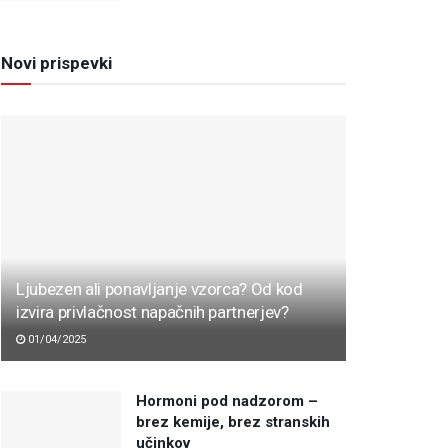
Novi prispevki
Ljubezen ali ponavljanje vzorca? Od kod
izvira privlačnost napačnih partnerjev?
01/04/2025
Hormoni pod nadzorom –
brez kemije, brez stranskih
učinkov