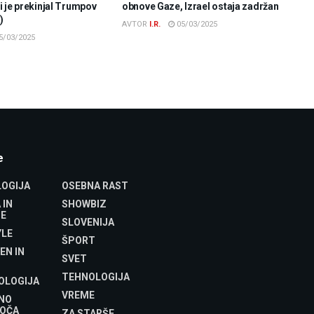
 je prekinjal Trumpov
obnove Gaze, Izrael ostaja zadržan
)
AVTOR
I.R.
05/03/2025
5/03/2025
e
OGIJA
OSEBNA RAST
 IN
SHOWBIZ
E
SLOVENIJA
YLE
ŠPORT
EN IN
SVET
TEHNOLOGIJA
OLOGIJA
VREME
NO
OČA
ZA STARŠE