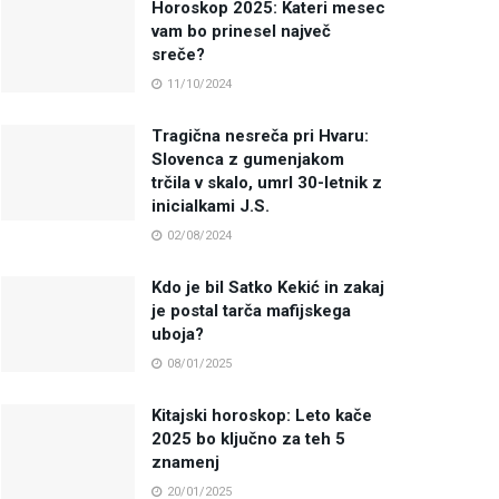
Horoskop 2025: Kateri mesec
vam bo prinesel največ
sreče?
11/10/2024
Tragična nesreča pri Hvaru:
Slovenca z gumenjakom
trčila v skalo, umrl 30-letnik z
inicialkami J.S.
02/08/2024
Kdo je bil Satko Kekić in zakaj
je postal tarča mafijskega
uboja?
08/01/2025
Kitajski horoskop: Leto kače
2025 bo ključno za teh 5
znamenj
20/01/2025