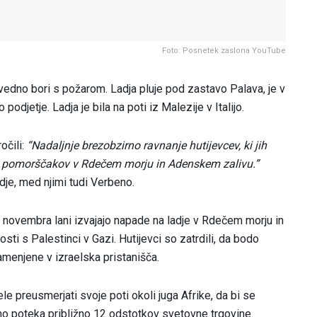
Foto: Posnetek zaslona YouTube
 vedno bori s požarom. Ladja pluje pod zastavo Palava, je v
 podjetje. Ladja je bila na poti iz Malezije v Italijo.
čili:
“Nadaljnje brezobzirno ravnanje hutijevcev, ki jih
enja pomorščakov v Rdečem morju in Adenskem zalivu.”
adje, med njimi tudi Verbeno.
od novembra lani izvajajo napade na ladje v Rdečem morju in
ti s Palestinci v Gazi. Hutijevci so zatrdili, da bodo
 namenjene v izraelska pristanišča.
e preusmerjati svoje poti okoli juga Afrike, da bi se
jno poteka približno 12 odstotkov svetovne trgovine.