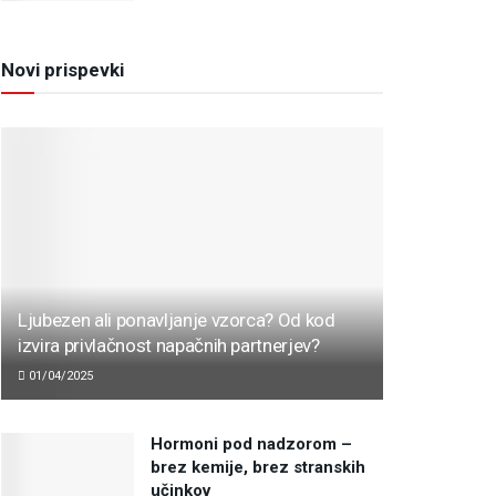
Novi prispevki
Ljubezen ali ponavljanje vzorca? Od kod
izvira privlačnost napačnih partnerjev?
01/04/2025
Hormoni pod nadzorom –
brez kemije, brez stranskih
učinkov