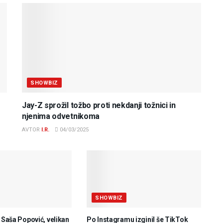
SHOWBIZ
Jay-Z sprožil tožbo proti nekdanji tožnici in
njenima odvetnikoma
AVTOR
I.R.
04/03/2025
SHOWBIZ
e Saša Popović, velikan
Po Instagramu izginil še TikTok