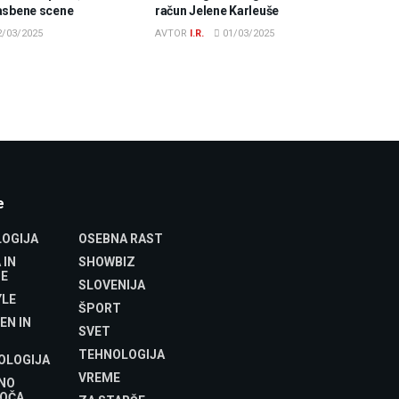
asbene scene
račun Jelene Karleuše
/03/2025
AVTOR
I.R.
01/03/2025
e
OGIJA
OSEBNA RAST
 IN
SHOWBIZ
E
SLOVENIJA
YLE
ŠPORT
EN IN
SVET
TEHNOLOGIJA
OLOGIJA
VREME
NO
OČA