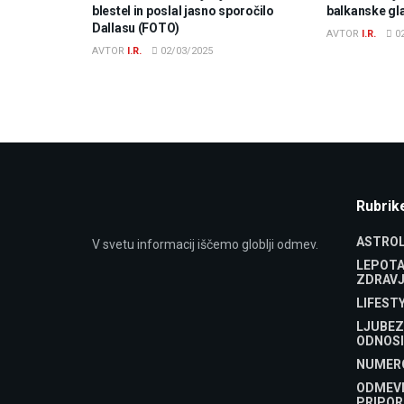
blestel in poslal jasno sporočilo
balkanske gl
Dallasu (FOTO)
AVTOR
I.R.
02
AVTOR
I.R.
02/03/2025
Rubrik
ASTROL
V svetu informacij iščemo globlji odmev.
LEPOTA
ZDRAVJ
LIFEST
LJUBEZ
ODNOSI
NUMER
ODMEV
PRIPOR