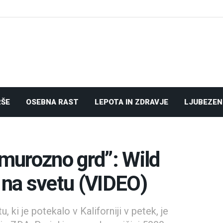
RŠE
OSEBNA RAST
LEPOTA IN ZDRAVJE
LJUBEZEN
amurozno grd”: Wild
s na svetu (VIDEO)
 ki je potekalo v Kaliforniji v petek, je