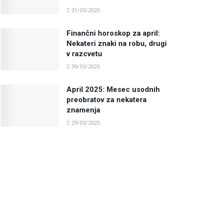
31/03/2025
Finančni horoskop za april:
Nekateri znaki na robu, drugi
v razcvetu
30/03/2025
April 2025: Mesec usodnih
preobratov za nekatera
znamenja
29/03/2025