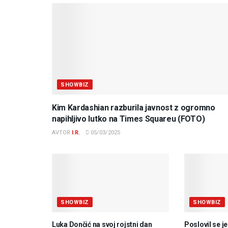
SHOWBIZ
Kim Kardashian razburila javnost z ogromno
napihljivo lutko na Times Squareu (FOTO)
AVTOR
I.R.
05/03/2025
SHOWBIZ
SHOWBIZ
Luka Dončić na svoj rojstni dan
Poslovil se j