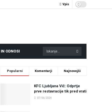
Vpis
 IN ODNOSI
Popularni
Komentarji
Najnovejši
KFC Ljubljana Vič: Odprtje
prve restavracije tik pred vrati
07/06/2024