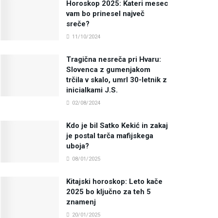
Horoskop 2025: Kateri mesec
vam bo prinesel največ
sreče?
11/10/2024
Tragična nesreča pri Hvaru:
Slovenca z gumenjakom
trčila v skalo, umrl 30-letnik z
inicialkami J.S.
02/08/2024
Kdo je bil Satko Kekić in zakaj
je postal tarča mafijskega
uboja?
08/01/2025
Kitajski horoskop: Leto kače
2025 bo ključno za teh 5
znamenj
20/01/2025