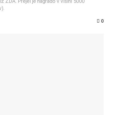
z ZDA. Prejel je nagrado v višini 5000
).
0