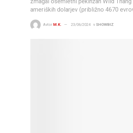
zmagal osemletni pekinžan Wild Thang i
ameriških dolarjev (približno 4670 evrov
Avtor
M.K.
23/06/2024
v
SHOWBIZ