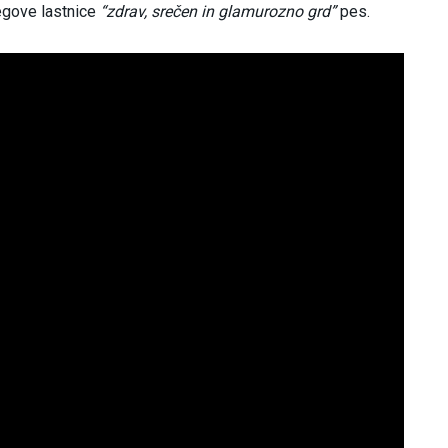
egove lastnice
“zdrav, srečen in glamurozno grd”
pes.