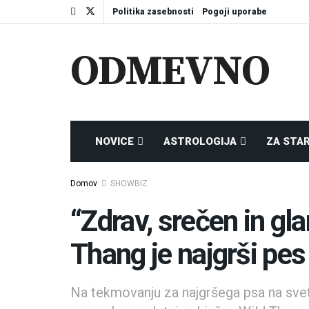
Politika zasebnosti
Pogoji uporabe
ODMEVNO
NOVICE
ASTROLOGIJA
ZA STA
Domov
SHOWBIZ
“Zdrav, srečen in gl
Thang je najgrši pe
Na tekmovanju za najgršega psa na svetu,