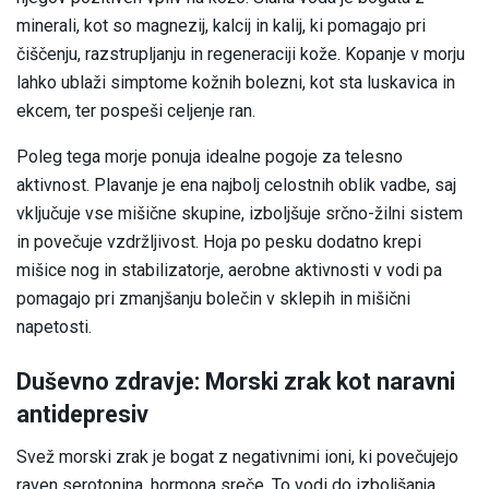
minerali, kot so magnezij, kalcij in kalij, ki pomagajo pri
čiščenju, razstrupljanju in regeneraciji kože. Kopanje v morju
lahko ublaži simptome kožnih bolezni, kot sta luskavica in
ekcem, ter pospeši celjenje ran.
Poleg tega morje ponuja idealne pogoje za telesno
aktivnost. Plavanje je ena najbolj celostnih oblik vadbe, saj
vključuje vse mišične skupine, izboljšuje srčno-žilni sistem
in povečuje vzdržljivost. Hoja po pesku dodatno krepi
mišice nog in stabilizatorje, aerobne aktivnosti v vodi pa
pomagajo pri zmanjšanju bolečin v sklepih in mišični
napetosti.
Duševno zdravje: Morski zrak kot naravni
antidepresiv
Svež morski zrak je bogat z negativnimi ioni, ki povečujejo
raven serotonina, hormona sreče. To vodi do izboljšanja