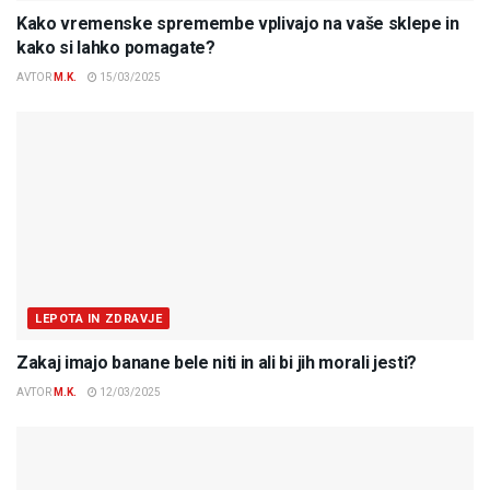
Kako vremenske spremembe vplivajo na vaše sklepe in
kako si lahko pomagate?
AVTOR
M.K.
15/03/2025
LEPOTA IN ZDRAVJE
Zakaj imajo banane bele niti in ali bi jih morali jesti?
AVTOR
M.K.
12/03/2025