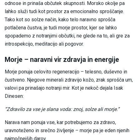
odnose in prinaša občutek skupnosti. Morsko okolje pa
lahko služi tudi kot prostor za emocionalno sproščanje.
Tako kot so solze način, kako telo naravno sprošča
potlačena čustva, je tudi morje prostor, kjer se lahko
spopademo z notranjimi občutki, ne glede na to, ali gre za
introspekcijo, meditacijo ali pogovor.
Morje – naravni vir zdravja in energije
Morje ponuja celovito regeneracijo – telesno, duševno in
čustveno. Njegove minerali zdravijo kožo, zrak sprošča um,
valovi pa prinašajo notranji mir. Kot je nekoč dejala Isak
Dinesen:
“Zdravilo za vse je slana voda: znoj, solze ali morje.”
Narava nam ponuja vse, kar potrebujemo za zdravo,
uravnoteženo in srečno življenje – morje pa je eden njenih
najmočnejših darov.