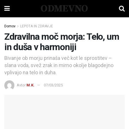
ODMEVNO
Domov
LEPOTA IN ZDRAVJE
Zdravilna moč morja: Telo, um
in duša v harmoniji
Bivanje ob morju prinaša več kot le sprostitev –
slana voda, svež zrak in mirno okolje blagodejno
vplivajo na telo in duha.
Avtor
M.K.
07/03/2025