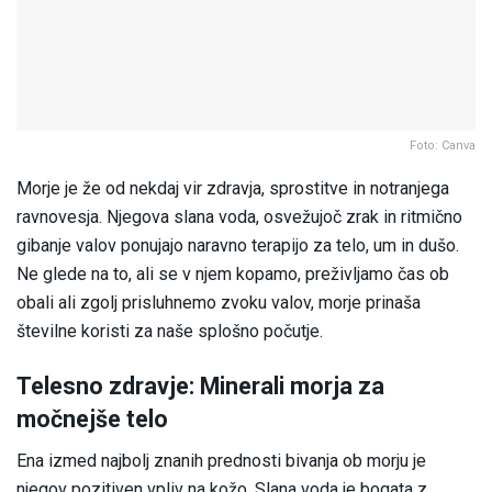
Foto: Canva
Morje je že od nekdaj vir zdravja, sprostitve in notranjega
ravnovesja. Njegova slana voda, osvežujoč zrak in ritmično
gibanje valov ponujajo naravno terapijo za telo, um in dušo.
Ne glede na to, ali se v njem kopamo, preživljamo čas ob
obali ali zgolj prisluhnemo zvoku valov, morje prinaša
številne koristi za naše splošno počutje.
Telesno zdravje: Minerali morja za
močnejše telo
Ena izmed najbolj znanih prednosti bivanja ob morju je
njegov pozitiven vpliv na kožo. Slana voda je bogata z