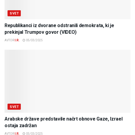
SVET
Republikanci iz dvorane odstranili demokrata, ki je
prekinjal Trumpov govor (VIDEO)
AVTOR
I.R.
05/03/2025
SVET
Arabske države predstavile načrt obnove Gaze, Izrael
ostaja zadržan
AVTOR
I.R.
05/03/2025