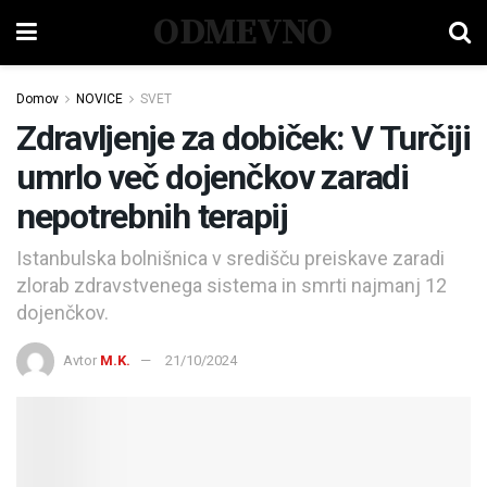
ODMEVNO
Domov
NOVICE
SVET
Zdravljenje za dobiček: V Turčiji
umrlo več dojenčkov zaradi
nepotrebnih terapij
Istanbulska bolnišnica v središču preiskave zaradi
zlorab zdravstvenega sistema in smrti najmanj 12
dojenčkov.
Avtor
M.K.
21/10/2024