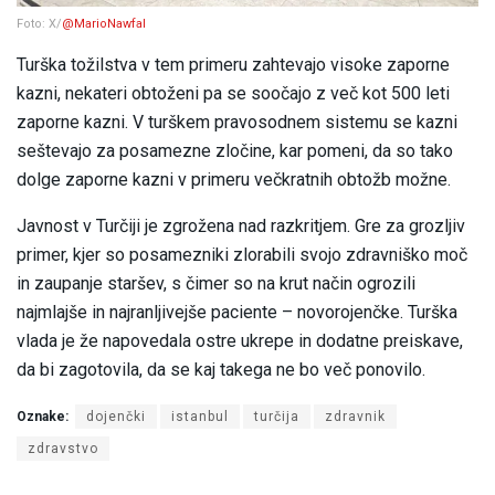
Foto: X/
@MarioNawfal
Turška tožilstva v tem primeru zahtevajo visoke zaporne
kazni, nekateri obtoženi pa se soočajo z več kot 500 leti
zaporne kazni. V turškem pravosodnem sistemu se kazni
seštevajo za posamezne zločine, kar pomeni, da so tako
dolge zaporne kazni v primeru večkratnih obtožb možne.
Javnost v Turčiji je zgrožena nad razkritjem. Gre za grozljiv
primer, kjer so posamezniki zlorabili svojo zdravniško moč
in zaupanje staršev, s čimer so na krut način ogrozili
najmlajše in najranljivejše paciente – novorojenčke. Turška
vlada je že napovedala ostre ukrepe in dodatne preiskave,
da bi zagotovila, da se kaj takega ne bo več ponovilo.
Oznake:
dojenčki
istanbul
turčija
zdravnik
zdravstvo