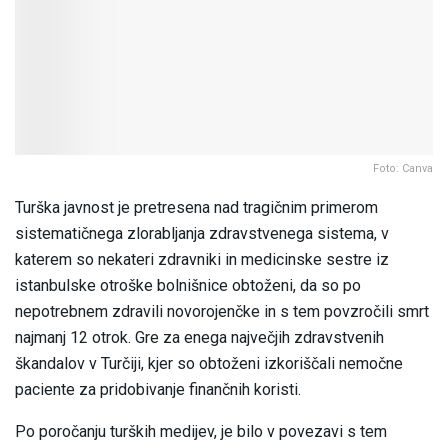
Foto: Canva
Turška javnost je pretresena nad tragičnim primerom
sistematičnega zlorabljanja zdravstvenega sistema, v
katerem so nekateri zdravniki in medicinske sestre iz
istanbulske otroške bolnišnice obtoženi, da so po
nepotrebnem zdravili novorojenčke in s tem povzročili smrt
najmanj 12 otrok. Gre za enega največjih zdravstvenih
škandalov v Turčiji, kjer so obtoženi izkoriščali nemočne
paciente za pridobivanje finančnih koristi.
Po poročanju turških medijev, je bilo v povezavi s tem