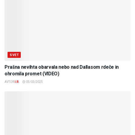
SVET
Prašna nevihta obarvala nebo nad Dallasom rdeče in
ohromila promet (VIDEO)
AVTOR
I.R.
05/03/2025