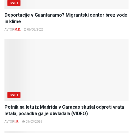
SVET
Deportacije v Guantanamo? Migrantski center brez vode
in klime
AVTOR
M.K.
06/03/2025
SVET
Potnik na letu iz Madrida v Caracas skušal odpreti vrata
letala, posadka ga je obvladala (VIDEO)
AVTOR
I.R.
05/03/2025