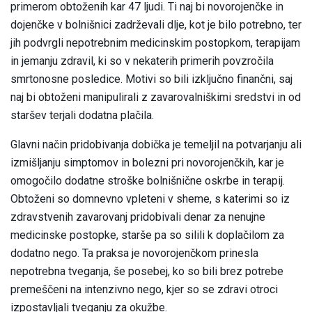
primerom obtoženih kar 47 ljudi. Ti naj bi novorojenčke in
dojenčke v bolnišnici zadrževali dlje, kot je bilo potrebno, ter
jih podvrgli nepotrebnim medicinskim postopkom, terapijam
in jemanju zdravil, ki so v nekaterih primerih povzročila
smrtonosne posledice. Motivi so bili izključno finančni, saj
naj bi obtoženi manipulirali z zavarovalniškimi sredstvi in od
staršev terjali dodatna plačila.
Glavni način pridobivanja dobička je temeljil na potvarjanju ali
izmišljanju simptomov in bolezni pri novorojenčkih, kar je
omogočilo dodatne stroške bolnišnične oskrbe in terapij.
Obtoženi so domnevno vpleteni v sheme, s katerimi so iz
zdravstvenih zavarovanj pridobivali denar za nenujne
medicinske postopke, starše pa so silili k doplačilom za
dodatno nego. Ta praksa je novorojenčkom prinesla
nepotrebna tveganja, še posebej, ko so bili brez potrebe
premeščeni na intenzivno nego, kjer so se zdravi otroci
izpostavljali tveganju za okužbe.