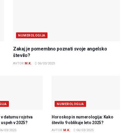
NUMEROLOGIJA
Zakaj je pomembno poznati svoje angelsko
število?
AVTOR
M.K.
06/03/2025
IJA
NUMEROLOGIJA
a v datumu rojstva
Horoskop in numerologija: Kako
 uspeh v 2025?
število 9 oblikuje leto 2025?
06/03/2025
AVTOR
M.K.
06/03/2025