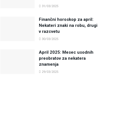
31/03/2025
Finančni horoskop za april:
Nekateri znaki na robu, drugi
v razcvetu
30/03/2025
April 2025: Mesec usodnih
preobratov za nekatera
znamenja
29/03/2025