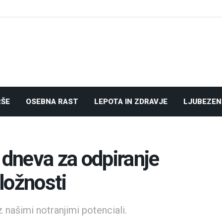
RŠE
OSEBNA RAST
LEPOTA IN ZDRAVJE
LJUBEZEN
dneva za odpiranje
iložnosti
našimi notranjimi potenciali.