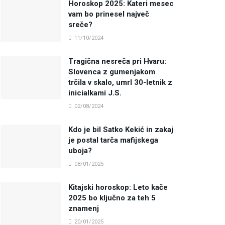
Horoskop 2025: Kateri mesec
vam bo prinesel največ
sreče?
11/10/2024
Tragična nesreča pri Hvaru:
Slovenca z gumenjakom
trčila v skalo, umrl 30-letnik z
inicialkami J.S.
02/08/2024
Kdo je bil Satko Kekić in zakaj
je postal tarča mafijskega
uboja?
08/01/2025
Kitajski horoskop: Leto kače
2025 bo ključno za teh 5
znamenj
20/01/2025