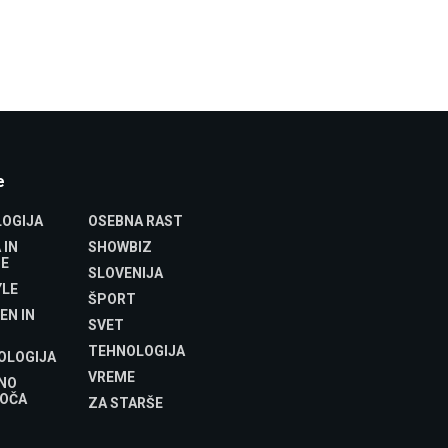
e
OGIJA
OSEBNA RAST
 IN
SHOWBIZ
E
SLOVENIJA
YLE
ŠPORT
EN IN
SVET
TEHNOLOGIJA
OLOGIJA
VREME
NO
OČA
ZA STARŠE