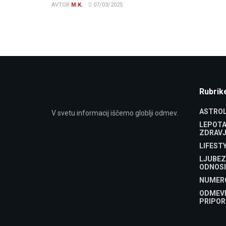
AVTOR
M.K.
07/03/2025
Rubrik
ASTROL
V svetu informacij iščemo globlji odmev.
LEPOTA
ZDRAVJ
LIFEST
LJUBEZ
ODNOSI
NUMER
ODMEV
PRIPOR