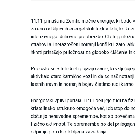
11:11 prinaša na Zemljo močne energije, ki bodo 
za eno od ključnih energetskih točk v letu, ko ko
intenzivnejšo duhovno preobrazbo. Ob tej priložn
strahovi ali nerazrešeni notranji konflikti, zato l
hkrati prinašajo priložnost za globoko čiščenje in 
Pogosto se v teh dneh pojavijo sanje, ki vključuje
aktivirajo stare karmične vezi in da se naš notranj
lastnih travm in notranjih bojev čistimo tudi karmo
Energetski vplivi portala 11:11 delujejo tudi na f
kristalinsko strukturo omogoča večji dostop do no
občutijo nenavadne spremembe, kot so povečana po
fizično aktivnost. Te spremembe so del prilagajan
odpirajo poti do globljega zavedanja.