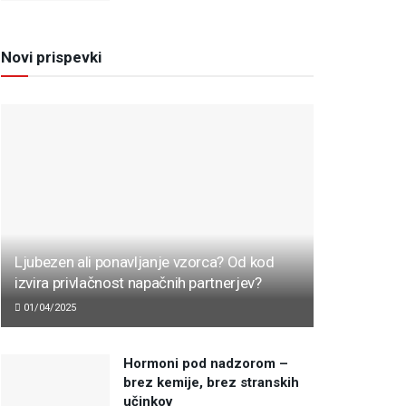
Novi prispevki
Ljubezen ali ponavljanje vzorca? Od kod
izvira privlačnost napačnih partnerjev?
01/04/2025
Hormoni pod nadzorom –
brez kemije, brez stranskih
učinkov