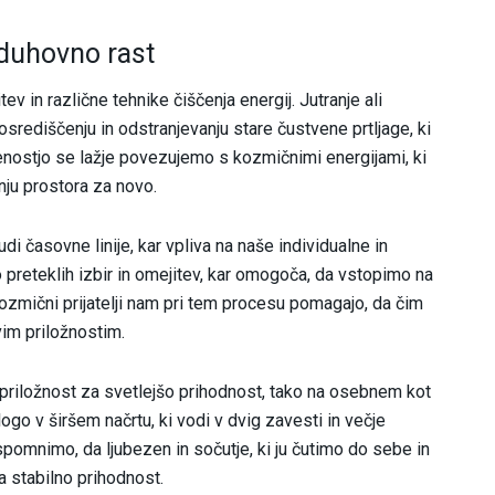
 duhovno rast
ev in različne tehnike čiščenja energij. Jutranje ali
središčenju in odstranjevanju stare čustvene prtljage, ki
enostjo se lažje povezujemo s kozmičnimi energijami, ki
nju prostora za novo.
časovne linije, kar vpliva na naše individualne in
 preteklih izbir in omejitev, kar omogoča, da vstopimo na
 kozmični prijatelji nam pri tem procesu pomagajo, da čim
im priložnostim.
n priložnost za svetlejšo prihodnost, tako na osebnem kot
go v širšem načrtu, ki vodi v dvig zavesti in večje
spomnimo, da ljubezen in sočutje, ki ju čutimo do sebe in
za stabilno prihodnost.