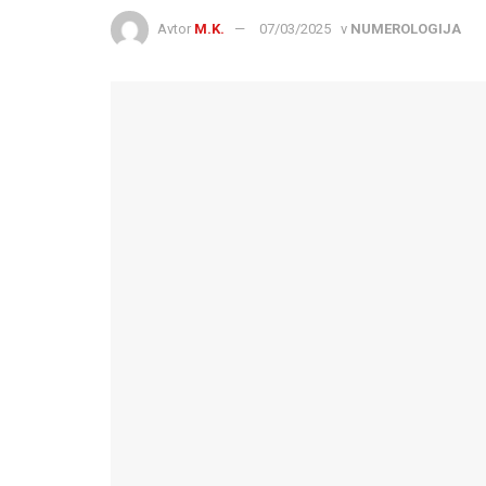
Avtor
M.K.
07/03/2025
v
NUMEROLOGIJA