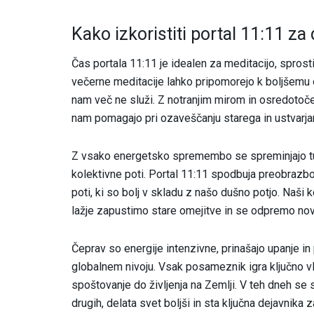
Kako izkoristiti portal 11:11 za
Čas portala 11:11 je idealen za meditacijo, sprostit
večerne meditacije lahko pripomorejo k boljšemu o
nam več ne služi. Z notranjim mirom in osredotoč
nam pomagajo pri ozaveščanju starega in ustvarja
Z vsako energetsko spremembo se spreminjajo tudi 
kolektivne poti. Portal 11:11 spodbuja preobrazbo
poti, ki so bolj v skladu z našo dušno potjo. Naši
lažje zapustimo stare omejitve in se odpremo nov
Čeprav so energije intenzivne, prinašajo upanje i
globalnem nivoju. Vsak posameznik igra ključno vlo
spoštovanje do življenja na Zemlji. V teh dneh se 
drugih, delata svet boljši in sta ključna dejavnika 