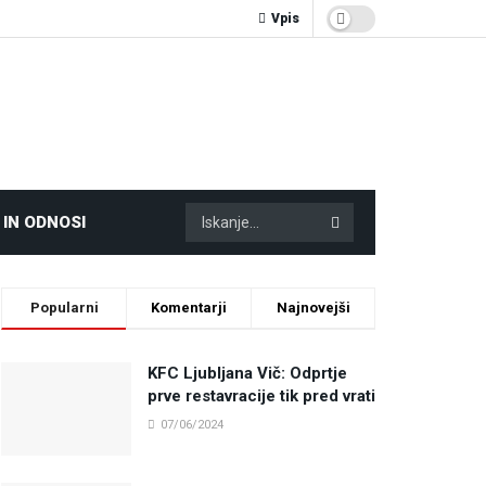
Vpis
 IN ODNOSI
Popularni
Komentarji
Najnovejši
KFC Ljubljana Vič: Odprtje
prve restavracije tik pred vrati
07/06/2024