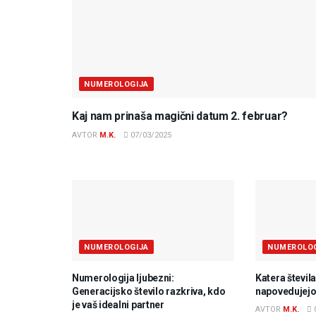
NUMEROLOGIJA
Kaj nam prinaša magični datum 2. februar?
AVTOR
M.K.
07/03/2025
NUMEROLOGIJA
NUMEROLOG
Numerologija ljubezni:
Katera števil
Generacijsko število razkriva, kdo
napovedujejo
je vaš idealni partner
AVTOR
M.K.