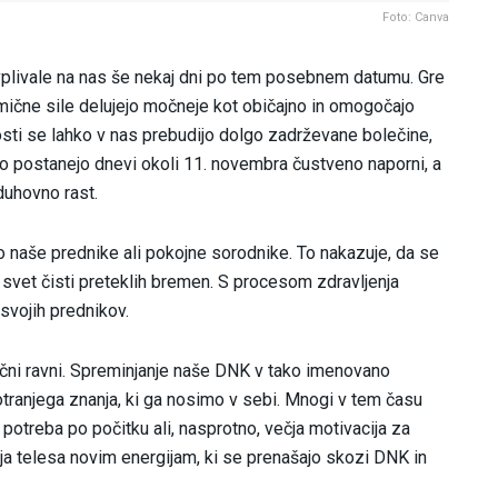
Foto: Canva
vplivale na nas še nekaj dni po tem posebnem datumu. Gre
zmične sile delujejo močneje kot običajno in omogočajo
osti se lahko v nas prebudijo dolgo zadrževane bolečine,
ahko postanejo dnevi okoli 11. novembra čustveno naporni, a
duhovno rast.
jo naše prednike ali pokojne sorodnike. To nakazuje, da se
i svet čisti preteklih bremen. S procesom zdravljenja
 svojih prednikov.
izični ravni. Spreminjanje naše DNK v tako imenovano
tranjega znanja, ki ga nosimo v sebi. Mnogi v tem času
treba po počitku ali, nasprotno, večja motivacija za
ja telesa novim energijam, ki se prenašajo skozi DNK in