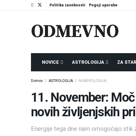
Politika zasebnosti
Pogoji uporabe
ODMEVNO
NOVICE
ASTROLOGIJA
ZA STA
Domov
ASTROLOGIJA
NUMEROLOGIJA
11. November: Moč 
novih življenjskih pr
Energije tega dne nam omogočajo stik z 