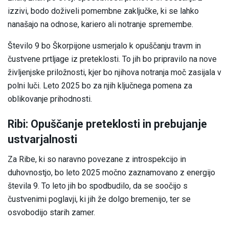
izzivi, bodo doživeli pomembne zaključke, ki se lahko
nanašajo na odnose, kariero ali notranje spremembe.
Število 9 bo Škorpijone usmerjalo k opuščanju travm in
čustvene prtljage iz preteklosti. To jih bo pripravilo na nove
življenjske priložnosti, kjer bo njihova notranja moč zasijala v
polni luči. Leto 2025 bo za njih ključnega pomena za
oblikovanje prihodnosti.
Ribi: Opuščanje preteklosti in prebujanje
ustvarjalnosti
Za Ribe, ki so naravno povezane z introspekcijo in
duhovnostjo, bo leto 2025 močno zaznamovano z energijo
števila 9. To leto jih bo spodbudilo, da se soočijo s
čustvenimi poglavji, ki jih že dolgo bremenijo, ter se
osvobodijo starih zamer.