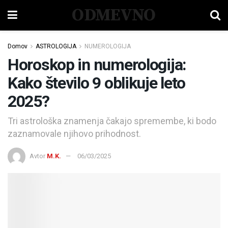
ODMEVNO
Domov
ASTROLOGIJA
NUMEROLOGIJA
Horoskop in numerologija:
Kako število 9 oblikuje leto
2025?
Tri astrološka znamenja čakajo spremembe, ki bodo
zaznamovale njihovo prihodnost.
Avtor
M.K.
06/03/2025