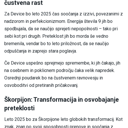
čustvena rast
Za Device bo leto 2025 čas soočanja z izzivi, povezanimi z
nadzorom in perfekcionizmom. Energija števila 9 jih bo
spodbujala, da se naučijo sprejeti nepopolnosti – tako pri
sebi kot pri drugih. Preteklost jih bo morda še vedno
bremenila, vendar bo to leto priložnost, da se naučijo
odpuščanja in zaprejo stara poglavja.
Če Device uspešno sprejmejo spremembe, ki jih čakajo, jih
na osebnem in poklicnem področju čaka velik napredek.
Osrednji poudarek bo na čustvenem ravnovesju in
osvoboditvi od pretiranih pričakovanj.
Škorpijon: Transformacija in osvobajanje
preteklosti
Leto 2025 bo za Škorpijone leto globokih transformacij. Kot
znak, znan po svoji sposobnosti prenove in soočanja z