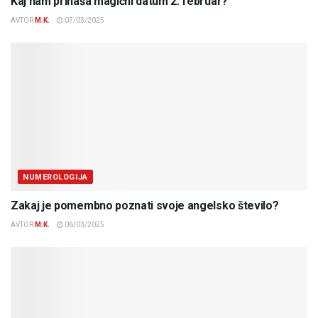
Kaj nam prinaša magični datum 2. februar?
AVTOR
M.K.
07/03/2025
NUMEROLOGIJA
Zakaj je pomembno poznati svoje angelsko število?
AVTOR
M.K.
06/03/2025