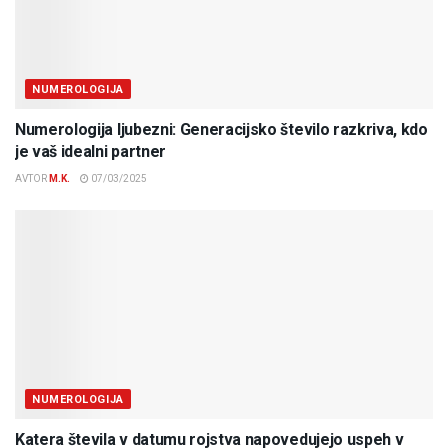
NUMEROLOGIJA
Numerologija ljubezni: Generacijsko število razkriva, kdo
je vaš idealni partner
AVTOR
M.K.
07/03/2025
NUMEROLOGIJA
Katera števila v datumu rojstva napovedujejo uspeh v