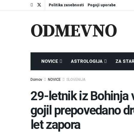
Politika zasebnosti
Pogoji uporabe
ODMEVNO
NOVICE
ASTROLOGIJA
ZA STA
Domov
NOVICE
SLOVENIJA
29-letnik iz Bohinj
gojil prepovedano d
let zapora