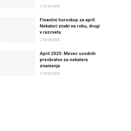
31/03/2025
Finančni horoskop za april:
Nekateri znaki na robu, drugi
v razcvetu
30/03/2025
April 2025: Mesec usodnih
preobratov za nekatera
znamenja
29/03/2025