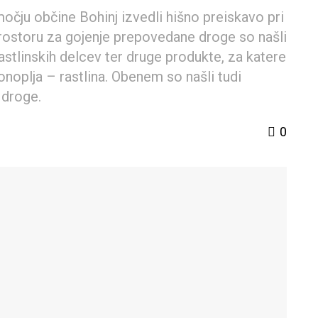
bmočju občine Bohinj izvedli hišno preiskavo pri
rostoru za gojenje prepovedane droge so našli
astlinskih delcev ter druge produkte, za katere
noplja – rastlina. Obenem so našli tudi
 droge.
0