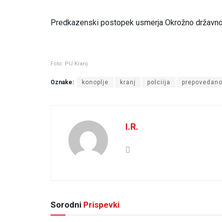
Predkazenski postopek usmerja Okrožno državno t
Foto: PU Kranj
Oznake:
konoplje
kranj
polciija
prepovedan
I.R.
Sorodni
Prispevki