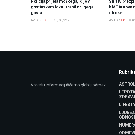
Policija prijela moškega, ki je v
Širitev brezp
gostinskem lokalu ranil drugega
KME in nove 
gosta
otroke
AVTOR
I.R.
05/03/2025
AVTOR
I.R.
05
Rubrik
ASTROL
V svetu informacij iščemo globlji odmev.
LEPOTA
ZDRAVJ
LIFEST
LJUBEZ
ODNOSI
NUMER
ODMEV