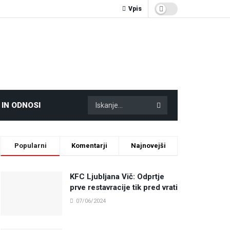
Vpis
 IN ODNOSI
Popularni
Komentarji
Najnovejši
KFC Ljubljana Vič: Odprtje
prve restavracije tik pred vrati
07/06/2024