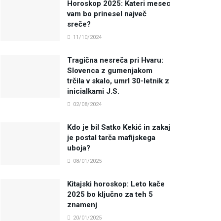
Horoskop 2025: Kateri mesec
vam bo prinesel največ
sreče?
11/10/2024
Tragična nesreča pri Hvaru:
Slovenca z gumenjakom
trčila v skalo, umrl 30-letnik z
inicialkami J.S.
02/08/2024
Kdo je bil Satko Kekić in zakaj
je postal tarča mafijskega
uboja?
08/01/2025
Kitajski horoskop: Leto kače
2025 bo ključno za teh 5
znamenj
20/01/2025