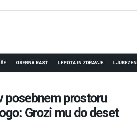
RŠE
OSEBNA RAST
LEPOTA IN ZDRAVJE
LJUBEZEN
a v posebnem prostoru
rogo: Grozi mu do deset