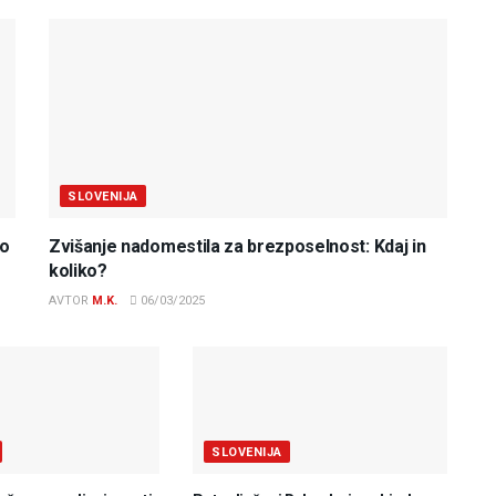
SLOVENIJA
do
Zvišanje nadomestila za brezposelnost: Kdaj in
koliko?
AVTOR
M.K.
06/03/2025
SLOVENIJA