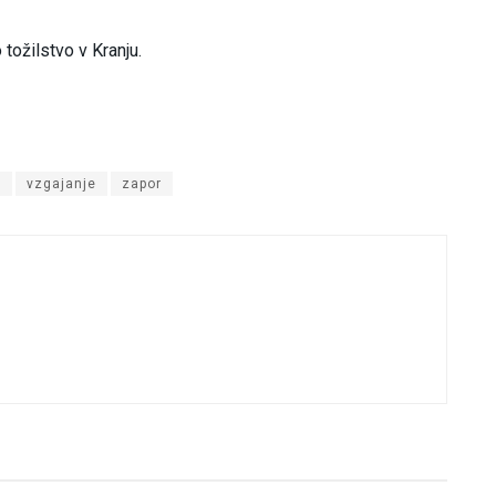
ožilstvo v Kranju.
o
vzgajanje
zapor