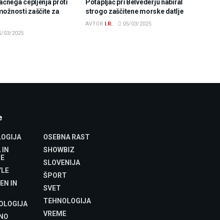
lačnega cepljenja proti
Potapljač pri Belvederju nabiral
možnosti zaščite za
strogo zaščitene morske datlje
AVTOR
I.R.
05/03/2025
/03/2025
e
OGIJA
OSEBNA RAST
 IN
SHOWBIZ
E
SLOVENIJA
YLE
ŠPORT
EN IN
SVET
TEHNOLOGIJA
OLOGIJA
VREME
NO