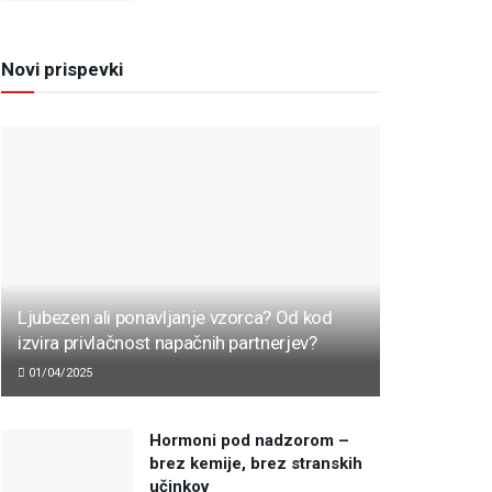
Novi prispevki
Ljubezen ali ponavljanje vzorca? Od kod
izvira privlačnost napačnih partnerjev?
01/04/2025
Hormoni pod nadzorom –
brez kemije, brez stranskih
učinkov