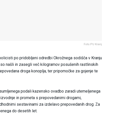
Foto:PU Kranj
 policisti po pridobljeni odredbi Okrožnega sodišča v Kranju
 so našli in zasegli več kilogramov posušenih rastlinskih
repovedana droga konoplja, ter pripomočke za gojenje te
 osumljenega podali kazensko ovadbo zaradi utemeljenega
oizvodnje in prometa s prepovedanimi drogami,
edhodnimi sestavinami za izdelavo prepovedanih drog. Za
enega do desetih let.