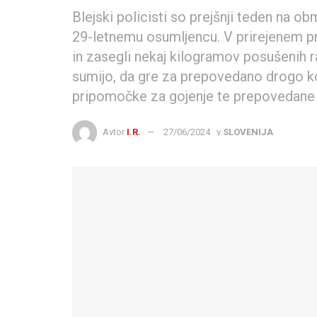
Blejski policisti so prejšnji teden na o
29-letnemu osumljencu. V prirejenem p
in zasegli nekaj kilogramov posušenih r
sumijo, da gre za prepovedano drogo ko
pripomočke za gojenje te prepovedane
Avtor
I.R.
27/06/2024
v
SLOVENIJA