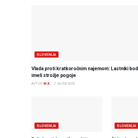
SLOVENIJA
Vlada proti kratkoročnim najemom: Lastniki bo
imeli strožje pogoje
AVTOR
M.K.
06/03/2025
SLOVENIJA
SLOVENIJA