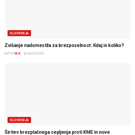
SLOVENIJA
Zvišanje nadomestila za brezposelnost: Kdaj in koliko?
AVTOR
M.K.
06/03/2025
SLOVENIJA
Širitev brezplačnega cepljenja proti KME in nove