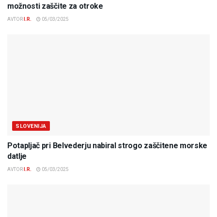
možnosti zaščite za otroke
AVTOR
I.R.
05/03/2025
SLOVENIJA
Potapljač pri Belvederju nabiral strogo zaščitene morske
datlje
AVTOR
I.R.
05/03/2025