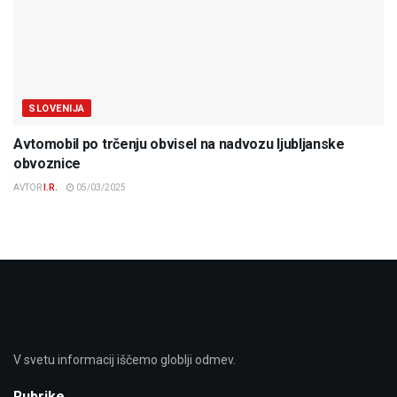
SLOVENIJA
Avtomobil po trčenju obvisel na nadvozu ljubljanske
obvoznice
AVTOR
I.R.
05/03/2025
V svetu informacij iščemo globlji odmev.
Rubrike