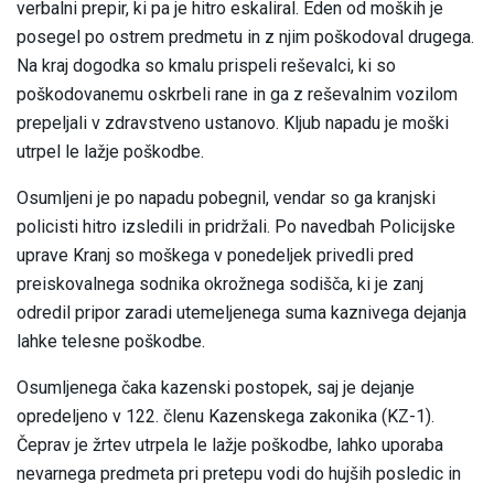
verbalni prepir, ki pa je hitro eskaliral. Eden od moških je
posegel po ostrem predmetu in z njim poškodoval drugega.
Na kraj dogodka so kmalu prispeli reševalci, ki so
poškodovanemu oskrbeli rane in ga z reševalnim vozilom
prepeljali v zdravstveno ustanovo. Kljub napadu je moški
utrpel le lažje poškodbe.
Osumljeni je po napadu pobegnil, vendar so ga kranjski
policisti hitro izsledili in pridržali. Po navedbah Policijske
uprave Kranj so moškega v ponedeljek privedli pred
preiskovalnega sodnika okrožnega sodišča, ki je zanj
odredil pripor zaradi utemeljenega suma kaznivega dejanja
lahke telesne poškodbe.
Osumljenega čaka kazenski postopek, saj je dejanje
opredeljeno v 122. členu Kazenskega zakonika (KZ-1).
Čeprav je žrtev utrpela le lažje poškodbe, lahko uporaba
nevarnega predmeta pri pretepu vodi do hujših posledic in