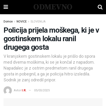
ODMEVNO
Domov
NOVICE
SLOVENIJA
Policija prijela moškega, ki je v
gostinskem lokalu ranil
drugega gosta
V kranjskem gostinskem lokalu je prišlo do spora
med dvema moškima, ki se je končal z napadom.
Napadalec je z ostrim predmetom ranil drugega
gosta in pobegnil, a ga je policija hitro izsledila.
Sodnik je zanj odredil pripor.
Avtor
I.R.
05/03/2025