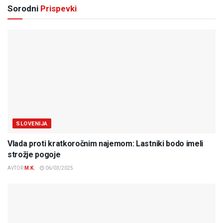
Sorodni
Prispevki
SLOVENIJA
Vlada proti kratkoročnim najemom: Lastniki bodo imeli
strožje pogoje
AVTOR
M.K.
06/03/2025