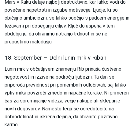
Mars v Raku deluje najbolj destruktivno, kar lahko vodi do
povečane napetosti in izgube motivacije. Ljudje, ki so
običajno ambiciozni, se lahko soočijo s padcem energije in
težavami pri doseganju ciljev. Ključ do uspeha v tem
obdobju je, da ohranimo notranjo trdnost in se ne
prepustimo malodušju.
18. September – Delni lunin mrk v Ribah
Lunin mrk v občutljivem znamenju Rib prinaša čustveno
negotovost in izzive na področju ljubezni. Ta dan se
priporoča previdnost pri pomembnih odločitvah, saj lahko
vpliv mrka povzroči zmedo in napačne korake. Ni primeren
čas za spreminjanje videza, večje nakupe ali sklepanje
novih dogovorov. Namesto tega se osredotočite na
dobrodelnost in iskrena dejanja, da ohranite pozitivno
karmo.