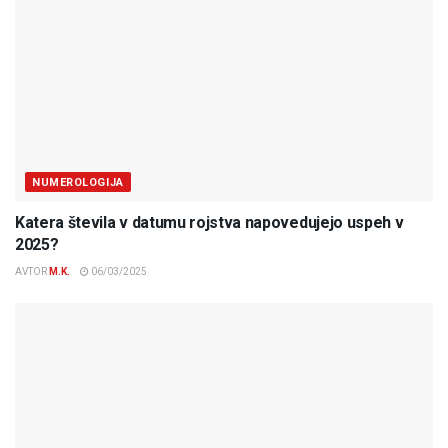
NUMEROLOGIJA
Katera števila v datumu rojstva napovedujejo uspeh v
2025?
AVTOR
M.K.
06/03/2025