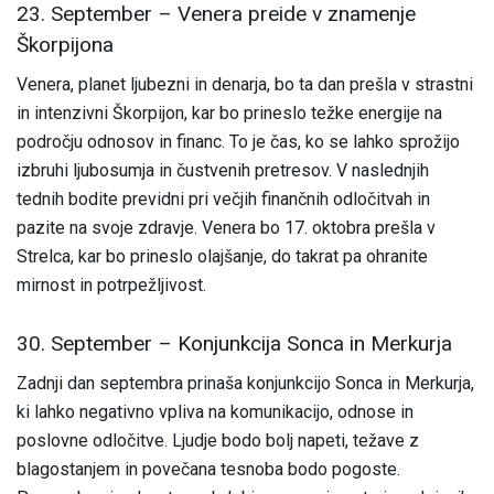
23. September – Venera preide v znamenje
Škorpijona
Venera, planet ljubezni in denarja, bo ta dan prešla v strastni
in intenzivni Škorpijon, kar bo prineslo težke energije na
področju odnosov in financ. To je čas, ko se lahko sprožijo
izbruhi ljubosumja in čustvenih pretresov. V naslednjih
tednih bodite previdni pri večjih finančnih odločitvah in
pazite na svoje zdravje. Venera bo 17. oktobra prešla v
Strelca, kar bo prineslo olajšanje, do takrat pa ohranite
mirnost in potrpežljivost.
30. September – Konjunkcija Sonca in Merkurja
Zadnji dan septembra prinaša konjunkcijo Sonca in Merkurja,
ki lahko negativno vpliva na komunikacijo, odnose in
poslovne odločitve. Ljudje bodo bolj napeti, težave z
blagostanjem in povečana tesnoba bodo pogoste.