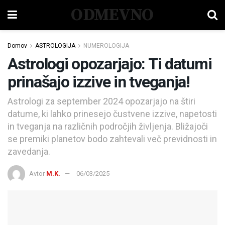
ODMEVNO
Domov
ASTROLOGIJA
NUMEROLOGIJA
Astrologi opozarjajo: Ti datumi
prinašajo izzive in tveganja!
Astrologi za september 2024 opozarjajo na štiri
datume, ki lahko prinesejo čustvene izzive, napetosti
in tveganja na različnih področjih življenja. Bližajoči
se premiki planetov bodo zahtevali več previdnosti in
zavedanja.
Avtor
M.K.
06/03/2025