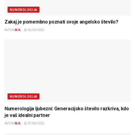
NUMEROLOGIJA
Zakaj je pomembno poznati svoje angelsko število?
AVTOR
M.K.
06/03/2025
NUMEROLOGIJA
Numerologija ljubezni: Generacijsko število razkriva, kdo
je vaš idealni partner
AVTOR
M.K.
07/03/2025