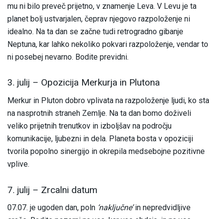
mu ni bilo preveč prijetno, v znamenje Leva. V Levu je ta
planet bolj ustvarjalen, čeprav njegovo razpoloženje ni
idealno. Na ta dan se začne tudi retrogradno gibanje
Neptuna, kar lahko nekoliko pokvari razpoloženje, vendar to
ni posebej nevarno. Bodite previdni.
3. julij – Opozicija Merkurja in Plutona
Merkur in Pluton dobro vplivata na razpoloženje ljudi, ko sta
na nasprotnih straneh Zemlje. Na ta dan bomo doživeli
veliko prijetnih trenutkov in izboljšav na področju
komunikacije, ljubezni in dela. Planeta bosta v opoziciji
tvorila popolno sinergijo in okrepila medsebojne pozitivne
vplive.
7. julij – Zrcalni datum
07.07. je ugoden dan, poln
‘naključne’
in nepredvidljive