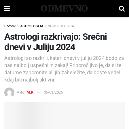
ODMEVNO
Domov
ASTROLOGIJA
NUMEROLOGIJA
Astrologi razkrivajo: Srečni
dnevi v Juliju 2024
Astrologi so razkrili, kateri dnevi v juliju 2024 bodo za
nas najbolj uspešni in zakaj! Priporočljivo je, da si te
datume zapomnite ali jih zabeležite, da boste vedeli,
kdaj biti najbolj aktivni.
Avtor
M.K.
06/03/2025