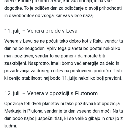
sreče. Bodite pozorni na vse, kar vas obdaja, in na vse
dogodke. To je odličen dan za odločanje o svoji prihodnosti
in osvoboditev od vsega, kar vas vleče nazaj.
11. julij – Venera preide v Leva
Venera v Levu se ne počuti tako dobro kot v Raku, vendar ta
dan ne bo neugoden. Vpliv tega planeta bo postal nekoliko
manj pozitiven, vendar to ne pomeni, da morate biti
zaskrbljeni. Nasprotno, imeli bomo več energije za delo in
prizadevanja za dosego ciljev na poslovnem področju. Tisti,
ki cenijo stabilnost, naj bodo 11. julija nekoliko bolj previdni.
12. julij – Venera v opoziciji s Plutonom
Opozicija teh dveh planetov ni tako pozitivna kot opozicija
Merkurja in Plutona, vendar je ta dan vseeno dan moči. Na ta
dan bodo najbolj uspešni tisti, ki se veliko gibajo in družijo z
ljudmi.