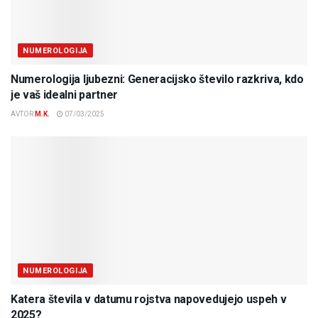
NUMEROLOGIJA
Numerologija ljubezni: Generacijsko število razkriva, kdo
je vaš idealni partner
AVTOR
M.K.
07/03/2025
NUMEROLOGIJA
Katera števila v datumu rojstva napovedujejo uspeh v
2025?