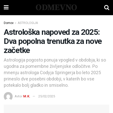
ODMEVNO
Domov
ASTROLOGIJA
Astrološka napoved za 2025:
Dva popolna trenutka za nove
začetke
Astrologija pogosto ponuja vpogled v obdobja, ki so
ugodna za pomembne življenjske odločitve. Po
mnenju astrologa Codyja Springerja bo leto 2025
prineslo dve posebni obdobji, v katerih bo vse
potekalo bolj gladko in smiselno.
Avtor
M.K.
25/02/2025