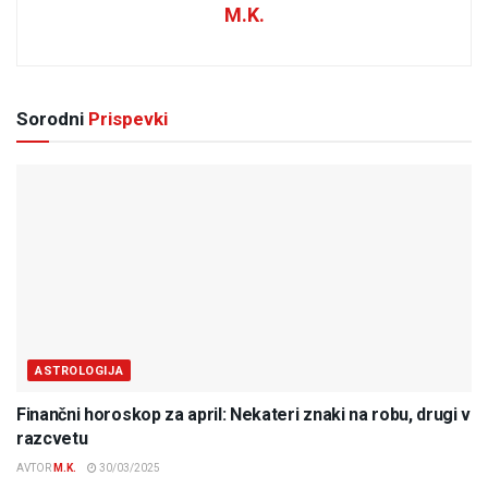
M.K.
Sorodni
Prispevki
ASTROLOGIJA
Finančni horoskop za april: Nekateri znaki na robu, drugi v
razcvetu
AVTOR
M.K.
30/03/2025