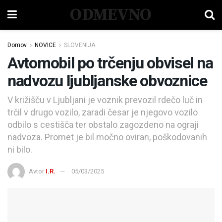
ODMEVNO
Domov
NOVICE
SLOVENIJA
Avtomobil po trčenju obvisel na
nadvozu ljubljanske obvoznice
V križišču v Ljubljani je voznik prevozil rdečo luč in
trčil v drugo vozilo, zaradi česar je njegovo vozilo
odbilo s cestišča ter obstalo zagozdeno na ograji
nadvoza. Promet je bil močno oviran, poškodovanih
ni bilo.
Avtor
I.R.
05/03/2025