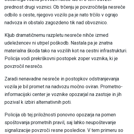
prednost drugi voznici. Ob trčenju je povzročitelja nesreče
odbilo s ceste, njegovo vozilo pa je nato trčilo v ograjo
nadvoza in obstalo zagozdeno tik nad obvoznico.
Kljub dramatičnemu razpletu nesreče nihče izmed
udeležencev ni utrpel poškodb. Nastala pa je znatna
materialna škoda tako na vozilih kot na cestni infrastrukturi.
Policija vodi prekrškovni postopek zoper voznika, ki je
povzročil nesrečo.
Zaradi nenavadne nesreče in postopkov odstranjevanja
vozila je bil promet na nadvozu močno oviran. Prometno-
informacijski center je voznike opozarjal na zastoje in jih
pozival k izbiri alternativnih poti.
Policija ob tej priložnosti ponovno opozarja na pomen
spoštovanja prometnih pravil, saj lahko neupoštevanje
signalizacije povzroči resne posledice. V tem primeru so