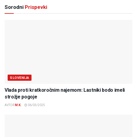
Sorodni
Prispevki
SLOVENIJA
Vlada proti kratkoročnim najemom: Lastniki bodo imeli
strožje pogoje
AVTOR
M.K.
06/03/2025