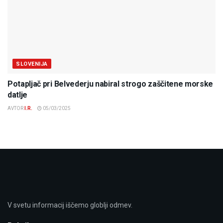
SLOVENIJA
Potapljač pri Belvederju nabiral strogo zaščitene morske
datlje
AVTOR
I.R.
05/03/2025
V svetu informacij iščemo globlji odmev.