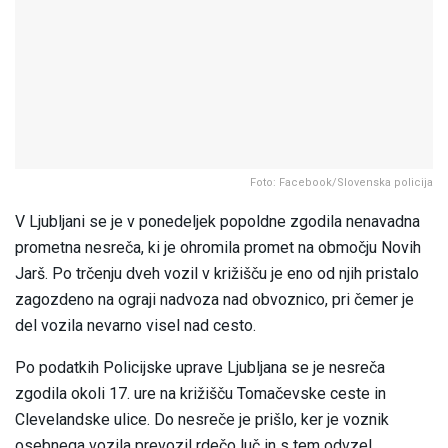
Foto: Facebook/Slovenska policija
V Ljubljani se je v ponedeljek popoldne zgodila nenavadna
prometna nesreča, ki je ohromila promet na območju Novih
Jarš. Po trčenju dveh vozil v križišču je eno od njih pristalo
zagozdeno na ograji nadvoza nad obvoznico, pri čemer je
del vozila nevarno visel nad cesto.
Po podatkih Policijske uprave Ljubljana se je nesreča
zgodila okoli 17. ure na križišču Tomačevske ceste in
Clevelandske ulice. Do nesreče je prišlo, ker je voznik
osebnega vozila prevozil rdečo luč in s tem odvzel