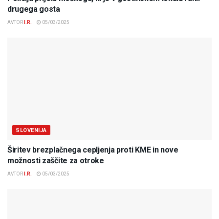
drugega gosta
AVTOR
I.R.
05/03/2025
SLOVENIJA
Širitev brezplačnega cepljenja proti KME in nove
možnosti zaščite za otroke
AVTOR
I.R.
05/03/2025