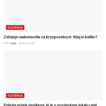
SLOVENIJA
Zvišanje nadomestila za brezposelnost: Kdaj in koliko?
AVTOR
M.K.
06/03/2025
SLOVENIJA
Policija prijela moškega, ki je v gostinskem lokalu ranil