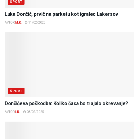
ŠPORT
Luka Dončić, prvič na parketu kot igralec Lakersov
AVTOR
M.K.
11/02/2025
ŠPORT
Dončićeva poškodba: Koliko časa bo trajalo okrevanje?
AVTOR
I.R.
08/02/2025