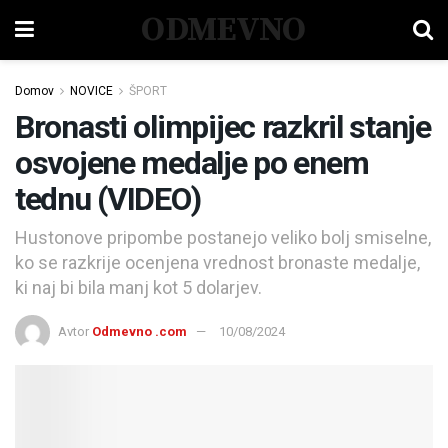
ODMEVNO
Domov
NOVICE
ŠPORT
Bronasti olimpijec razkril stanje
osvojene medalje po enem
tednu (VIDEO)
Hustonove pripombe postanejo veliko bolj smiselne,
ko se razkrije ocenjena vrednost bronaste medalje,
ki naj bi bila manj kot 5 dolarjev.
Avtor
Odmevno .com
10/08/2024