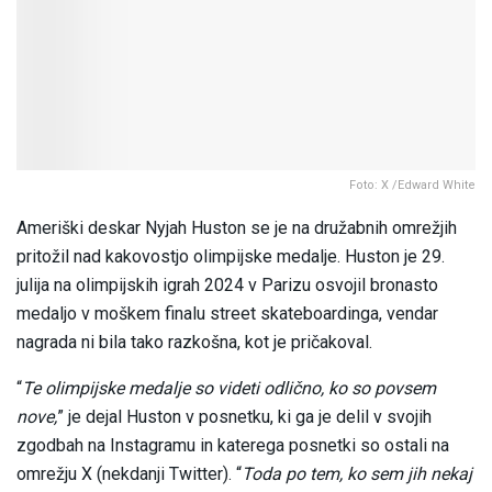
Foto: X /Edward White
Ameriški deskar Nyjah Huston se je na družabnih omrežjih
pritožil nad kakovostjo olimpijske medalje. Huston je 29.
julija na olimpijskih igrah 2024 v Parizu osvojil bronasto
medaljo v moškem finalu street skateboardinga, vendar
nagrada ni bila tako razkošna, kot je pričakoval.
“
Te olimpijske medalje so videti odlično, ko so povsem
nove,
” je dejal Huston v posnetku, ki ga je delil v svojih
zgodbah na Instagramu in katerega posnetki so ostali na
omrežju X (nekdanji Twitter). “
Toda po tem, ko sem jih nekaj