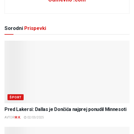
Sorodni
Prispevki
ŠPORT
Pred Lakersi: Dallas je Dončića najprej ponudil Minnesoti
AVTOR
M.K.
02/03/2025