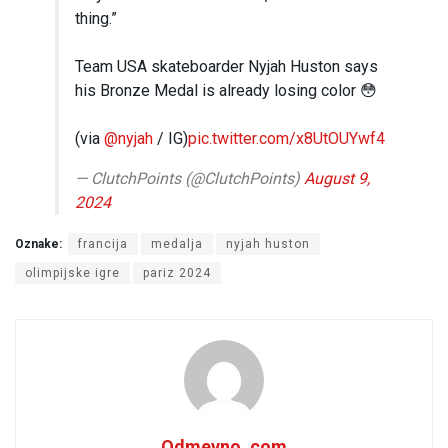
thing.”
Team USA skateboarder Nyjah Huston says
his Bronze Medal is already losing color 😳
(via
@nyjah
/ IG)
pic.twitter.com/x8UtOUYwf4
— ClutchPoints (@ClutchPoints)
August 9,
2024
Oznake:
francija
medalja
nyjah huston
olimpijske igre
pariz 2024
Odmevno .com