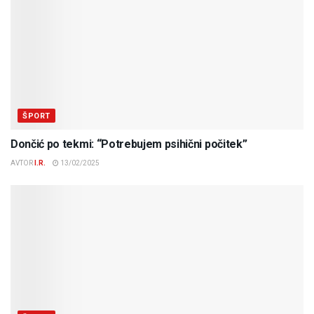
ŠPORT
Dončić po tekmi: “Potrebujem psihični počitek”
AVTOR
I.R.
13/02/2025