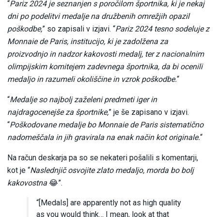
“
Pariz 2024 je seznanjen s poročilom športnika, ki je nekaj
dni po podelitvi medalje na družbenih omrežjih opazil
poškodbe,
” so zapisali v izjavi. “
Pariz 2024 tesno sodeluje z
Monnaie de Paris, institucijo, ki je zadolžena za
proizvodnjo in nadzor kakovosti medalj, ter z nacionalnim
olimpijskim komitejem zadevnega športnika, da bi ocenili
medaljo in razumeli okoliščine in vzrok poškodbe.
“
“
Medalje so najbolj zaželeni predmeti iger in
najdragocenejše za športnike,
” je še zapisano v izjavi.
“
Poškodovane medalje bo Monnaie de Paris sistematično
nadomeščala in jih gravirala na enak način kot originale.
“
Na račun deskarja pa so se nekateri pošalili s komentarji,
kot je “
Naslednjič osvojite zlato medaljo, morda bo bolj
kakovostna
😂”.
“[Medals] are apparently not as high quality
as you would think… I mean, look at that