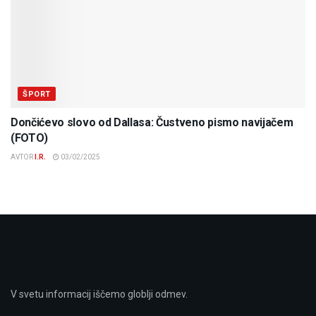
ŠPORT
Dončićevo slovo od Dallasa: Čustveno pismo navijačem
(FOTO)
AVTOR
I.R.
03/02/2025
V svetu informacij iščemo globlji odmev.