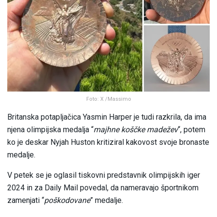
Foto: X /Massimo
Britanska potapljačica Yasmin Harper je tudi razkrila, da ima
njena olimpijska medalja “
majhne koščke madežev
“, potem
ko je deskar Nyjah Huston kritiziral kakovost svoje bronaste
medalje.
V petek se je oglasil tiskovni predstavnik olimpijskih iger
2024 in za Daily Mail povedal, da nameravajo športnikom
zamenjati “
poškodovane
” medalje.