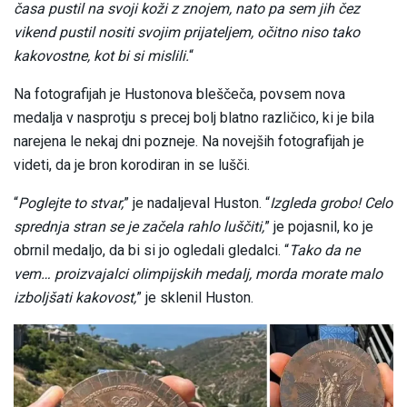
časa pustil na svoji koži z znojem, nato pa sem jih čez
vikend pustil nositi svojim prijateljem, očitno niso tako
kakovostne, kot bi si mislili.
“
Na fotografijah je Hustonova bleščeča, povsem nova
medalja v nasprotju s precej bolj blatno različico, ki je bila
narejena le nekaj dni pozneje. Na novejših fotografijah je
videti, da je bron korodiran in se lušči.
“
Poglejte to stvar,
” je nadaljeval Huston. “
Izgleda grobo! Celo
sprednja stran se je začela rahlo luščiti,
” je pojasnil, ko je
obrnil medaljo, da bi si jo ogledali gledalci. “
Tako da ne
vem… proizvajalci olimpijskih medalj, morda morate malo
izboljšati kakovost,
” je sklenil Huston.