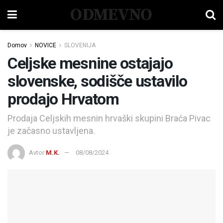
ODMEVNO
Domov
NOVICE
SLOVENIJA
Celjske mesnine ostajajo
slovenske, sodišče ustavilo
prodajo Hrvatom
Prodaja Celjskih mesnin hrvaški skupini Braća Pivac
je začasno ustavljena.
Avtor
M.K.
08/08/2024