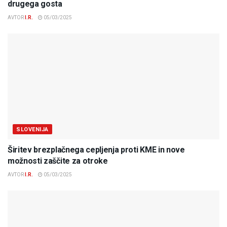
drugega gosta
AVTOR
I.R.
05/03/2025
SLOVENIJA
Širitev brezplačnega cepljenja proti KME in nove
možnosti zaščite za otroke
AVTOR
I.R.
05/03/2025