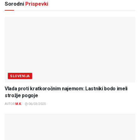
Sorodni
Prispevki
SLOVENIJA
Vlada proti kratkoročnim najemom: Lastniki bodo imeli
strožje pogoje
AVTOR
M.K.
06/03/2025