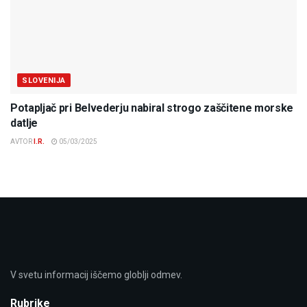
SLOVENIJA
Potapljač pri Belvederju nabiral strogo zaščitene morske
datlje
AVTOR
I.R.
05/03/2025
V svetu informacij iščemo globlji odmev.
Rubrike