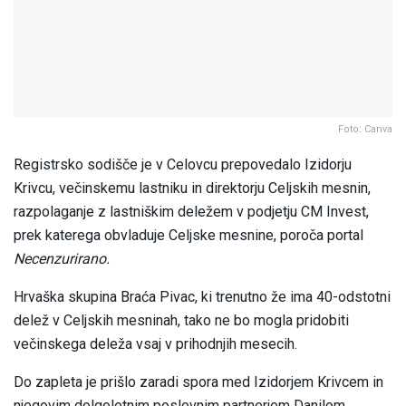
Foto: Canva
Registrsko sodišče je v Celovcu prepovedalo Izidorju
Krivcu, večinskemu lastniku in direktorju Celjskih mesnin,
razpolaganje z lastniškim deležem v podjetju CM Invest,
prek katerega obvladuje Celjske mesnine, poroča portal
Necenzurirano.
Hrvaška skupina Braća Pivac, ki trenutno že ima 40-odstotni
delež v Celjskih mesninah, tako ne bo mogla pridobiti
večinskega deleža vsaj v prihodnjih mesecih.
Do zapleta je prišlo zaradi spora med Izidorjem Krivcem in
njegovim dolgoletnim poslovnim partnerjem Danilom