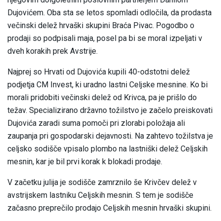
Dujovićem. Oba sta se letos spomladi odločila, da prodasta
večinski delež hrvaški skupini Braća Pivac. Pogodbo o
prodaji so podpisali maja, posel pa bi se moral izpeljati v
dveh korakih prek Avstrije.
Najprej so Hrvati od Dujovića kupili 40-odstotni delež
podjetja CM Invest, ki uradno lastni Celjske mesnine. Ko bi
morali pridobiti večinski delež od Krivca, pa je prišlo do
težav. Specializirano državno tožilstvo je začelo preiskovati
Dujovića zaradi suma pomoči pri zlorabi položaja ali
zaupanja pri gospodarski dejavnosti. Na zahtevo tožilstva je
celjsko sodišče vpisalo plombo na lastniški delež Celjskih
mesnin, kar je bil prvi korak k blokadi prodaje.
V začetku julija je sodišče zamrznilo še Krivčev delež v
avstrijskem lastniku Celjskih mesnin. S tem je sodišče
začasno preprečilo prodajo Celjskih mesnin hrvaški skupini.