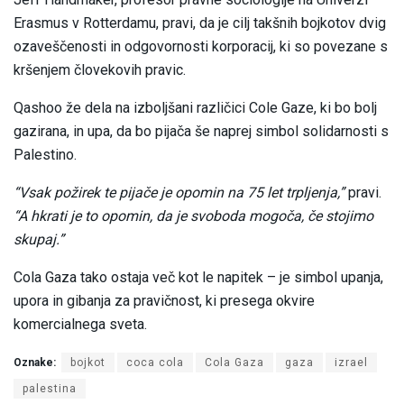
Erasmus v Rotterdamu, pravi, da je cilj takšnih bojkotov dvig
ozaveščenosti in odgovornosti korporacij, ki so povezane s
kršenjem človekovih pravic.
Qashoo že dela na izboljšani različici Cole Gaze, ki bo bolj
gazirana, in upa, da bo pijača še naprej simbol solidarnosti s
Palestino.
“Vsak požirek te pijače je opomin na 75 let trpljenja,”
pravi.
“A hkrati je to opomin, da je svoboda mogoča, če stojimo
skupaj.”
Cola Gaza tako ostaja več kot le napitek – je simbol upanja,
upora in gibanja za pravičnost, ki presega okvire
komercialnega sveta.
Oznake:
bojkot
coca cola
Cola Gaza
gaza
izrael
palestina