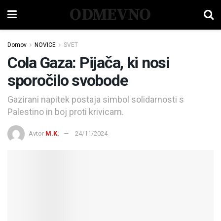
ODMEVNO
Domov
NOVICE
SVET
Cola Gaza: Pijača, ki nosi
sporočilo svobode
Gazirani napitek postaja simbol solidarnosti s
Palestino in boj proti krivicam.
Avtor
M.K.
24/11/2024