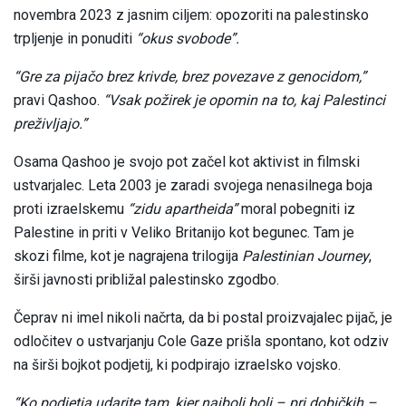
novembra 2023 z jasnim ciljem: opozoriti na palestinsko
trpljenje in ponuditi
“okus svobode”.
“Gre za pijačo brez krivde, brez povezave z genocidom,”
pravi Qashoo.
“Vsak požirek je opomin na to, kaj Palestinci
preživljajo.”
Osama Qashoo je svojo pot začel kot aktivist in filmski
ustvarjalec. Leta 2003 je zaradi svojega nenasilnega boja
proti izraelskemu
“zidu apartheida”
moral pobegniti iz
Palestine in priti v Veliko Britanijo kot begunec. Tam je
skozi filme, kot je nagrajena trilogija
Palestinian Journey
,
širši javnosti približal palestinsko zgodbo.
Čeprav ni imel nikoli načrta, da bi postal proizvajalec pijač, je
odločitev o ustvarjanju Cole Gaze prišla spontano, kot odziv
na širši bojkot podjetij, ki podpirajo izraelsko vojsko.
“Ko podjetja udarite tam, kjer najbolj boli – pri dobičkih –