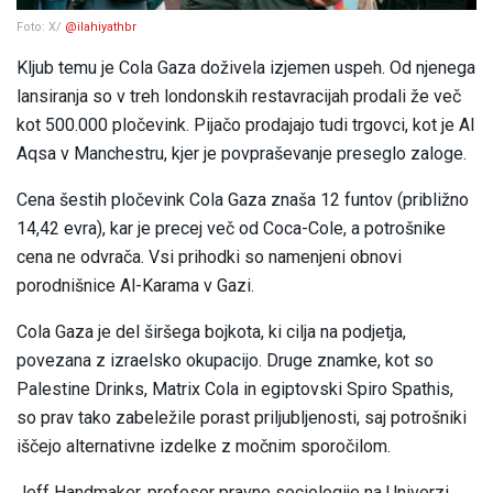
Foto: X/
@ilahiyathbr
Kljub temu je Cola Gaza doživela izjemen uspeh. Od njenega
lansiranja so v treh londonskih restavracijah prodali že več
kot 500.000 pločevink. Pijačo prodajajo tudi trgovci, kot je Al
Aqsa v Manchestru, kjer je povpraševanje preseglo zaloge.
Cena šestih pločevink Cola Gaza znaša 12 funtov (približno
14,42 evra), kar je precej več od Coca-Cole, a potrošnike
cena ne odvrača. Vsi prihodki so namenjeni obnovi
porodnišnice Al-Karama v Gazi.
Cola Gaza je del širšega bojkota, ki cilja na podjetja,
povezana z izraelsko okupacijo. Druge znamke, kot so
Palestine Drinks, Matrix Cola in egiptovski Spiro Spathis,
so prav tako zabeležile porast priljubljenosti, saj potrošniki
iščejo alternativne izdelke z močnim sporočilom.
Jeff Handmaker, profesor pravne sociologije na Univerzi