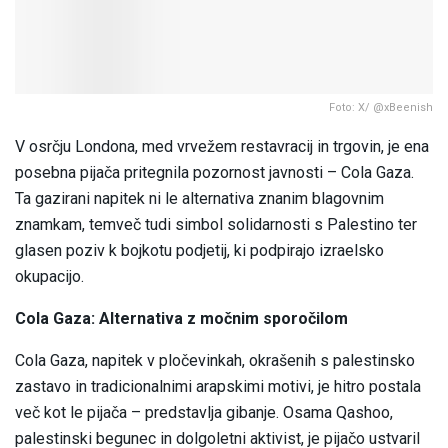
Foto: X/ @xBeenish
V osrčju Londona, med vrvežem restavracij in trgovin, je ena
posebna pijača pritegnila pozornost javnosti – Cola Gaza.
Ta gazirani napitek ni le alternativa znanim blagovnim
znamkam, temveč tudi simbol solidarnosti s Palestino ter
glasen poziv k bojkotu podjetij, ki podpirajo izraelsko
okupacijo.
Cola Gaza: Alternativa z močnim sporočilom
Cola Gaza, napitek v pločevinkah, okrašenih s palestinsko
zastavo in tradicionalnimi arapskimi motivi, je hitro postala
več kot le pijača – predstavlja gibanje. Osama Qashoo,
palestinski begunec in dolgoletni aktivist, je pijačo ustvaril