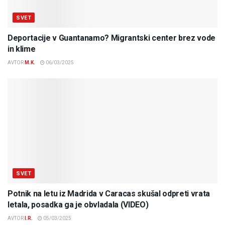
SVET
Deportacije v Guantanamo? Migrantski center brez vode
in klime
AVTOR
M.K.
06/03/2025
SVET
Potnik na letu iz Madrida v Caracas skušal odpreti vrata
letala, posadka ga je obvladala (VIDEO)
AVTOR
I.R.
05/03/2025