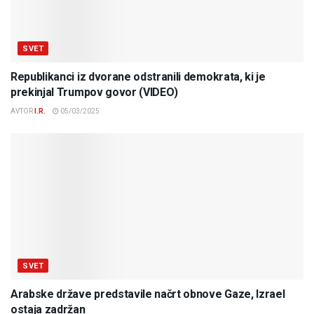
SVET
Republikanci iz dvorane odstranili demokrata, ki je
prekinjal Trumpov govor (VIDEO)
AVTOR
I.R.
05/03/2025
SVET
Arabske države predstavile načrt obnove Gaze, Izrael
ostaja zadržan