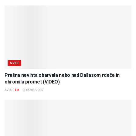
SVET
Prašna nevihta obarvala nebo nad Dallasom rdeče in
ohromila promet (VIDEO)
AVTOR
I.R.
05/03/2025