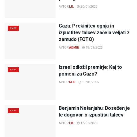
AVTOR
I.R.
20/01/2025
Gaza: Prekinitev ognja in
SVET
izpustitev talcev začela veljati z
zamudo (FOTO)
AVTOR
ADMIN
19/01/2025
Izrael odložil premirje: Kaj to
SVET
pomeni za Gazo?
AVTOR
M.K.
19/01/2025
Benjamin Netanjahu: Dosežen je
SVET
le dogovor o izpustitvi talcev
AVTOR
I.R.
17/01/2025