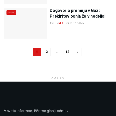
Dogovor o premirju v Gazi:
SVET
Prekinitev ognja že v nedeljo!
AVTOR
M.K.
15/01/2025
1
2
…
12
OGLAS
V svetu informacij iščemo globlji odmev.