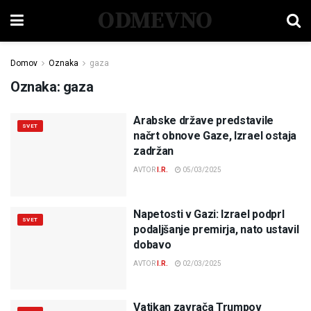
ODMEVNO
Domov
Oznaka
gaza
Oznaka:
gaza
Arabske države predstavile
SVET
načrt obnove Gaze, Izrael ostaja
zadržan
AVTOR
I.R.
05/03/2025
Napetosti v Gazi: Izrael podprl
SVET
podaljšanje premirja, nato ustavil
dobavo
AVTOR
I.R.
02/03/2025
Vatikan zavrača Trumpov