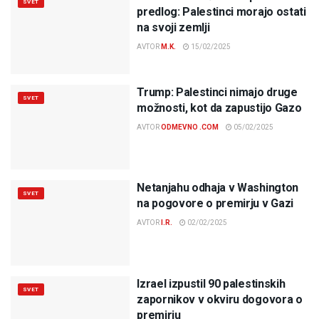
SVET
predlog: Palestinci morajo ostati
na svoji zemlji
AVTOR
M.K.
15/02/2025
Trump: Palestinci nimajo druge
SVET
možnosti, kot da zapustijo Gazo
AVTOR
ODMEVNO .COM
05/02/2025
Netanjahu odhaja v Washington
SVET
na pogovore o premirju v Gazi
AVTOR
I.R.
02/02/2025
Izrael izpustil 90 palestinskih
SVET
zapornikov v okviru dogovora o
premirju