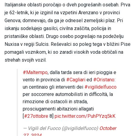
Italijanske oblasti poročajo o dveh pogrešanih osebah. Prva
je 62-letnik, ki je izginil na vzpetini Arenzano v provinci
Genova; domnevajo, da ga je odnesel zemeljski plaz. Pri
iskanju sodelujejo gasilci, civilna zaščita, policija in
pristaniške oblasti. Drugo osebo pogrešajo na podeželju
Nuxisa v regiji Sulcis. Reševalci so poleg tega v bližini Pise
pomagali voznikom, ki so zaradi visokih voda obtičali na
strehah svojih vozil.
#Maltempo
, dalla tarda sera di ieri pioggia e
vento in provincia di
#Cagliari
ed
#Oristano
:
un centinaio gli interventi dei
#vigilidelfuoco
per soccorrere automobilisti in difficoltà, la
rimozione di ostacoli in strada,
prosciugamenti abitazioni allagati
[
#27ottobre
8]
pic.twitter.com/PuhPYzq5kK
— Vigili del Fuoco (@vigilidelfuoco)
October
27, 2024