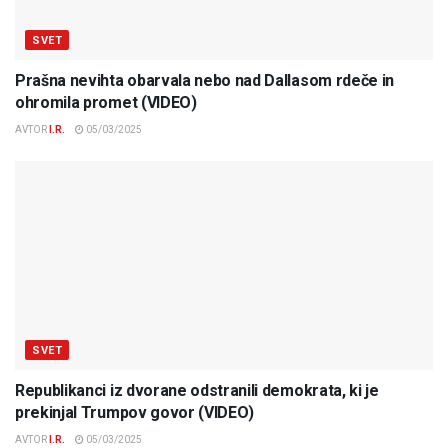
SVET
Prašna nevihta obarvala nebo nad Dallasom rdeče in
ohromila promet (VIDEO)
AVTOR
I.R.
05/03/2025
SVET
Republikanci iz dvorane odstranili demokrata, ki je
prekinjal Trumpov govor (VIDEO)
AVTOR
I.R.
05/03/2025