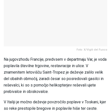
Foto: X/Vigili del Fuoco
Na jugovzhodu Francije, predvsem v departmaju Var, je voda
poplavila številne trgovine, restavracije in ulice. V
znamenitem letovišču Saint-Tropez je deževje zalilo velik
del obalnih območij, zaradi česar so posredovali gasilci in
reševalci, ki so s pomočjo helikopterjev reševali ujete
prebivalce in obiskovalce.
V Italiji je močno deževje povzročilo poplave v Toskani, kjer
so reke prestopile bregove in poplavile hiše ter ceste.