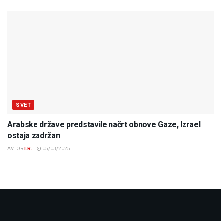
SVET
Arabske države predstavile načrt obnove Gaze, Izrael
ostaja zadržan
AVTOR
I.R.
05/03/2025