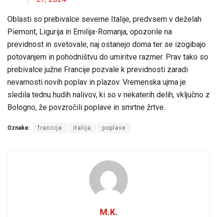
Oblasti so prebivalce severne Italije, predvsem v deželah
Piemont, Ligurija in Emilija-Romanja, opozorile na
previdnost in svetovale, naj ostanejo doma ter se izogibajo
potovanjem in pohodništvu do umiritve razmer. Prav tako so
prebivalce južne Francije pozvale k previdnosti zaradi
nevarnosti novih poplav in plazov. Vremenska ujma je
sledila tednu hudih nalivov, ki so v nekaterih delih, vključno z
Bologno, že povzročili poplave in smrtne žrtve.
Oznake:
francija
italija
poplave
M.K.