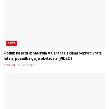
SVET
Potnik na letu iz Madrida v Caracas skušal odpreti vrata
letala, posadka ga je obvladala (VIDEO)
AVTOR
I.R.
05/03/2025