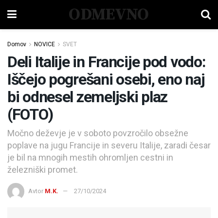
ODMEVNO
Domov
NOVICE
SVET
Deli Italije in Francije pod vodo:
Iščejo pogrešani osebi, eno naj
bi odnesel zemeljski plaz
(FOTO)
Močno deževje je v soboto povzročilo obsežne
poplave na jugu Francije in severu Italije, zaradi česar
je bil na mnogih mestih ohromljen cestni in
železniški promet.
Avtor
M.K.
27/10/2024