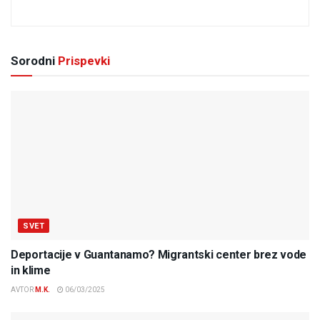
Sorodni
Prispevki
SVET
Deportacije v Guantanamo? Migrantski center brez vode
in klime
AVTOR
M.K.
06/03/2025