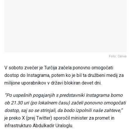
Foto: Canva
V soboto zvečer je Turčija začela ponovno omogočati
dostop do Instagrama, potem ko je bil ta družbeni medij za
milijone uporabnikov v državi blokiran devet dni.
“Po uspešnih pogajanjih s predstavniki Instagrama bomo
ob 21.30 uri (po lokalnem času) začeli ponovno omogočati
dostop, saj so se strinjali, da bodo izpolnili naše zahteve,”
je preko X (prej Twitter) sporočil minister za promet in
infrastrukturo Abdulkadir Uraloglu.