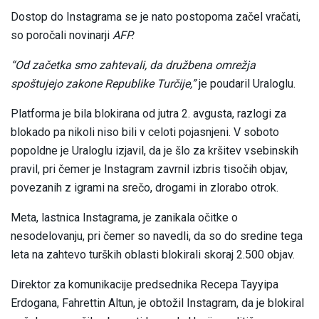
Dostop do Instagrama se je nato postopoma začel vračati,
so poročali novinarji
AFP.
“Od začetka smo zahtevali, da družbena omrežja
spoštujejo zakone Republike Turčije,”
je poudaril Uraloglu.
Platforma je bila blokirana od jutra 2. avgusta, razlogi za
blokado pa nikoli niso bili v celoti pojasnjeni. V soboto
popoldne je Uraloglu izjavil, da je šlo za kršitev vsebinskih
pravil, pri čemer je Instagram zavrnil izbris tisočih objav,
povezanih z igrami na srečo, drogami in zlorabo otrok.
Meta, lastnica Instagrama, je zanikala očitke o
nesodelovanju, pri čemer so navedli, da so do sredine tega
leta na zahtevo turških oblasti blokirali skoraj 2.500 objav.
Direktor za komunikacije predsednika Recepa Tayyipa
Erdogana, Fahrettin Altun, je obtožil Instagram, da je blokiral