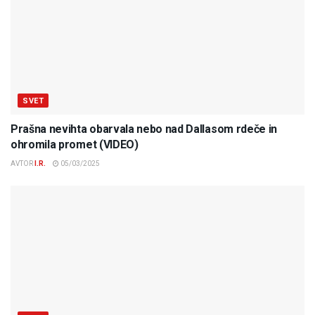
SVET
Prašna nevihta obarvala nebo nad Dallasom rdeče in
ohromila promet (VIDEO)
AVTOR
I.R.
05/03/2025