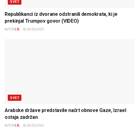
SVET
Republikanci iz dvorane odstranili demokrata, ki je
prekinjal Trumpov govor (VIDEO)
AVTOR
I.R.
05/03/2025
SVET
Arabske države predstavile načrt obnove Gaze, Izrael
ostaja zadržan
AVTOR
I.R.
05/03/2025