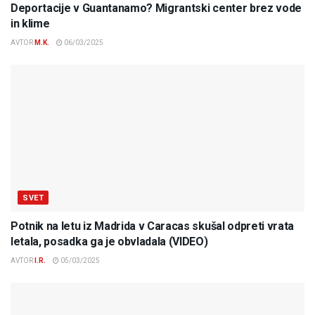
Deportacije v Guantanamo? Migrantski center brez vode
in klime
AVTOR
M.K.
06/03/2025
SVET
Potnik na letu iz Madrida v Caracas skušal odpreti vrata
letala, posadka ga je obvladala (VIDEO)
AVTOR
I.R.
05/03/2025