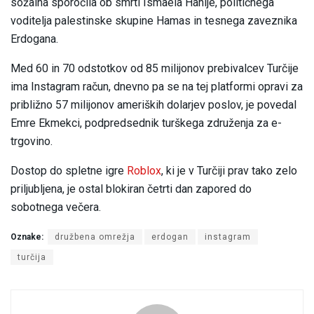
sožalna sporočila ob smrti Ismaela Hanije, političnega
voditelja palestinske skupine Hamas in tesnega zaveznika
Erdogana.
Med 60 in 70 odstotkov od 85 milijonov prebivalcev Turčije
ima Instagram račun, dnevno pa se na tej platformi opravi za
približno 57 milijonov ameriških dolarjev poslov, je povedal
Emre Ekmekci, podpredsednik turškega združenja za e-
trgovino.
Dostop do spletne igre
Roblox
, ki je v Turčiji prav tako zelo
priljubljena, je ostal blokiran četrti dan zapored do
sobotnega večera.
Oznake:
družbena omrežja
erdogan
instagram
turčija