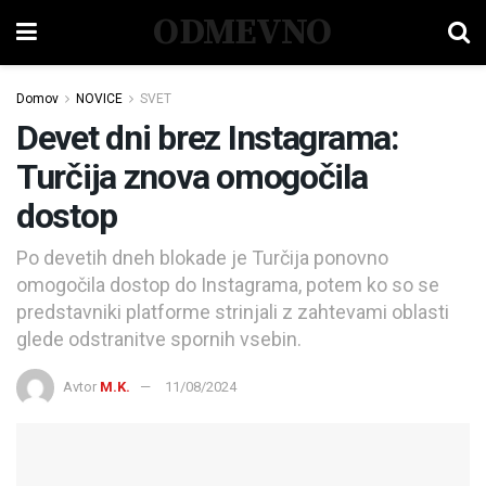
ODMEVNO
Domov
NOVICE
SVET
Devet dni brez Instagrama:
Turčija znova omogočila
dostop
Po devetih dneh blokade je Turčija ponovno
omogočila dostop do Instagrama, potem ko so se
predstavniki platforme strinjali z zahtevami oblasti
glede odstranitve spornih vsebin.
Avtor
M.K.
11/08/2024