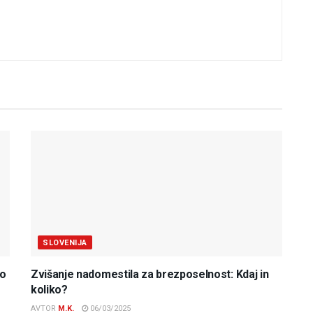
SLOVENIJA
do
Zvišanje nadomestila za brezposelnost: Kdaj in
koliko?
AVTOR
M.K.
06/03/2025