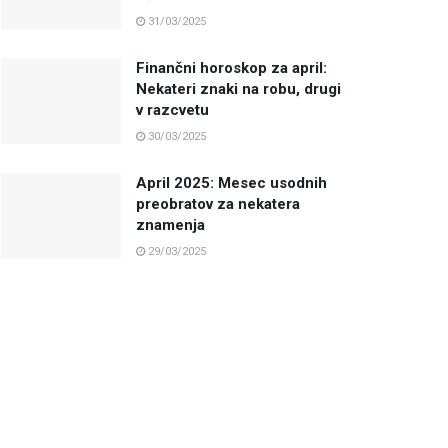
31/03/2025
Finančni horoskop za april:
Nekateri znaki na robu, drugi
v razcvetu
30/03/2025
April 2025: Mesec usodnih
preobratov za nekatera
znamenja
29/03/2025