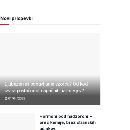
Novi prispevki
Ljubezen ali ponavljanje vzorca? Od kod
izvira privlačnost napačnih partnerjev?
01/04/2025
Hormoni pod nadzorom –
brez kemije, brez stranskih
učinkov