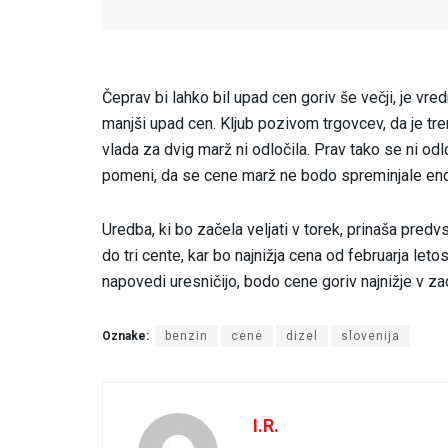
Čeprav bi lahko bil upad cen goriv še večji, je vred
manjši upad cen. Kljub pozivom trgovcev, da je tr
vlada za dvig marž ni odločila. Prav tako se ni odl
pomeni, da se cene marž ne bodo spreminjale eno
Uredba, ki bo začela veljati v torek, prinaša pre
do tri cente, kar bo najnižja cena od februarja leto
napovedi uresničijo, bodo cene goriv najnižje v zad
Oznake:
benzin
cene
dizel
slovenija
I.R.