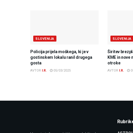
SLOVENIJA
SLOVENIJA
Policija prijela moškega, ki je v
Širitev brezp
gostinskem lokalu ranil drugega
KME in nove 
gosta
otroke
AVTOR
I.R.
05/03/2025
AVTOR
I.R.
0
Rubrik