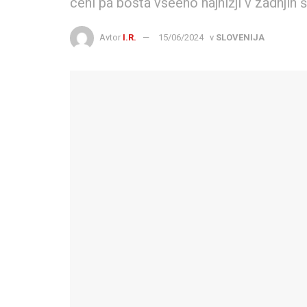
ceni pa bosta vseeno najnižji v zadnjih š
Avtor
I.R.
15/06/2024
v
SLOVENIJA