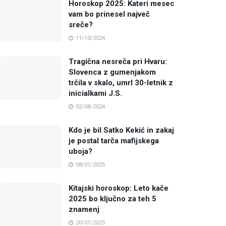
Horoskop 2025: Kateri mesec
vam bo prinesel največ
sreče?
11/10/2024
Tragična nesreča pri Hvaru:
Slovenca z gumenjakom
trčila v skalo, umrl 30-letnik z
inicialkami J.S.
02/08/2024
Kdo je bil Satko Kekić in zakaj
je postal tarča mafijskega
uboja?
08/01/2025
Kitajski horoskop: Leto kače
2025 bo ključno za teh 5
znamenj
20/01/2025