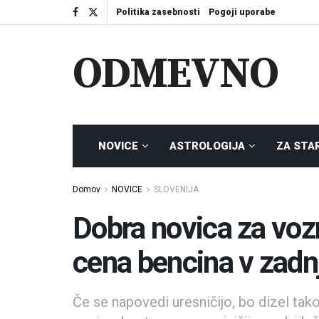
Politika zasebnosti
Pogoji uporabe
ODMEVNO
NOVICE
ASTROLOGIJA
ZA STA
Domov
NOVICE
SLOVENIJA
Dobra novica za vozn
cena bencina v zadn
Če se napovedi uresničijo, bo dizel tak