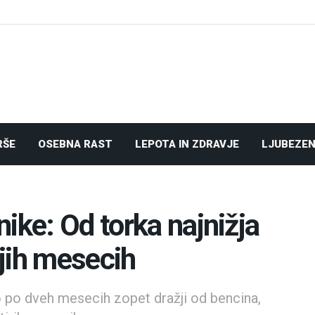
RŠE
OSEBNA RAST
LEPOTA IN ZDRAVJE
LJUBEZEN
ike: Od torka najnižja
jih mesecih
o po dveh mesecih zopet dražji od bencina,