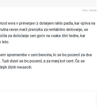
Foto: Canva
nost evra v primerjavi z dolarjem rahlo padla, kar vpliva na
enutna raven marž prenizka za rentabilno delovanje, se
očila za določanje cen goriv na vsake štiri tedne, kar
 leto.
dvsem spremembe v ceni bencina, ki se bo pocenil za dva
s. Tudi dizel se bo pocenil, a za manj kot cent. Če se
njih štirih mesecih.