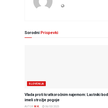
Sorodni
Prispevki
SLOVENIJA
Vlada proti kratkoročnim najemom: Lastniki bo
imeli strožje pogoje
AVTOR
M.K.
06/03/2025