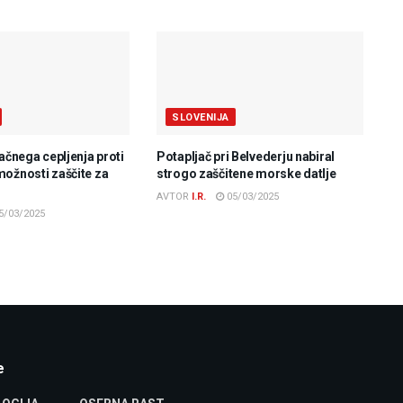
SLOVENIJA
lačnega cepljenja proti
Potapljač pri Belvederju nabiral
možnosti zaščite za
strogo zaščitene morske datlje
AVTOR
I.R.
05/03/2025
5/03/2025
e