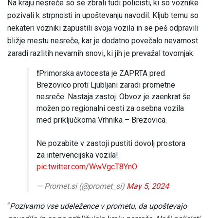
Na kraju nesreče so se zbrali tudi policisti, ki so voznike
pozivali k strpnosti in upoštevanju navodil. Kljub temu so
nekateri vozniki zapustili svoja vozila in se peš odpravili
bližje mestu nesreče, kar je dodatno povečalo nevarnost
zaradi razlitih nevarnih snovi, ki jih je prevažal tovornjak.
❗Primorska avtocesta je ZAPRTA pred
Brezovico proti Ljubljani zaradi prometne
nesreče. Nastaja zastoj. Obvoz je zaenkrat še
možen po regionalni cesti za osebna vozila
med priključkoma Vrhnika – Brezovica.
Ne pozabite v zastoji pustiti dovolj prostora
za intervencijska vozila!
pic.twitter.com/WwVgcT8YnO
— Promet.si (@promet_si)
May 5, 2024
“
Pozivamo vse udeležence v prometu, da upoštevajo