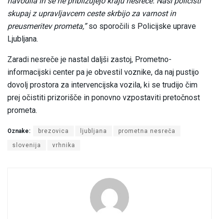
navodila in se ne približujejo kraju nesreče. Naši policisti
skupaj z upravljavcem ceste skrbijo za varnost in
preusmeritev prometa,”
so sporočili s Policijske uprave
Ljubljana.
Zaradi nesreče je nastal daljši zastoj, Prometno-
informacijski center pa je obvestil voznike, da naj pustijo
dovolj prostora za intervencijska vozila, ki se trudijo čim
prej očistiti prizorišče in ponovno vzpostaviti pretočnost
prometa.
Oznake:
brezovica
ljubljana
prometna nesreča
slovenija
vrhnika