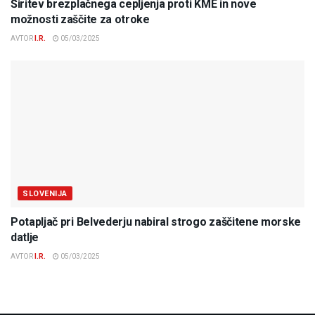
Širitev brezplačnega cepljenja proti KME in nove
možnosti zaščite za otroke
AVTOR
I.R.
05/03/2025
SLOVENIJA
Potapljač pri Belvederju nabiral strogo zaščitene morske
datlje
AVTOR
I.R.
05/03/2025