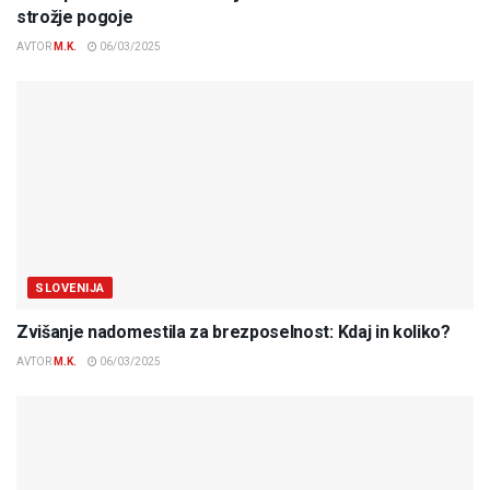
strožje pogoje
AVTOR
M.K.
06/03/2025
SLOVENIJA
Zvišanje nadomestila za brezposelnost: Kdaj in koliko?
AVTOR
M.K.
06/03/2025