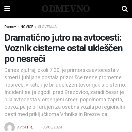
ODMEVNO
Domov
NOVICE
SLOVENIJA
Dramatično jutro na avtocesti:
Voznik cisterne ostal ukleščen
po nesreči
Danes zjutraj, okoli 7:30, je primorska avtocesta v
smeri Ljubljane postala prizorišče resne prometne
nesreče, v kateri je bil udeležen tovornjak s cisterno.
Incident se je zgodil pred Brezovico, zaradi česar je
bila avtocesta v omenjeni smeri popolnoma zaprta,
obvoz pa je bil urejen za osebna vozila po regionalni
cesti med priključkoma Vrhnika in Brezovica.
Avtor
I.R.
05/05/2024