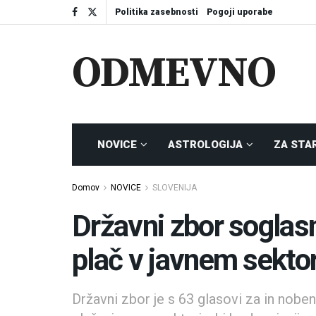
Politika zasebnosti
Pogoji uporabe
ODMEVNO
NOVICE
ASTROLOGIJA
ZA STA
Domov
NOVICE
SLOVENIJA
Državni zbor soglasn
plač v javnem sekto
Državni zbor je s 63 glasovi za in nob