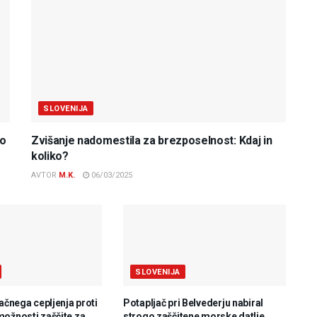
SLOVENIJA
do
Zvišanje nadomestila za brezposelnost: Kdaj in
koliko?
AVTOR
M.K.
06/03/2025
SLOVENIJA
lačnega cepljenja proti
Potapljač pri Belvederju nabiral
možnosti zaščite za
strogo zaščitene morske datlje