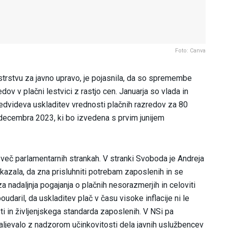
Foto: Canva
trstvu za javno upravo, je pojasnila, da so spremembe
ov v plačni lestvici z rastjo cen. Januarja so vlada in
predvideva uskladitev vrednosti plačnih razredov za 80
decembra 2023, ki bo izvedena s prvim junijem
 več parlamentarnih strankah. V stranki Svoboda je Andreja
kazala, da zna prisluhniti potrebam zaposlenih in se
a nadaljnja pogajanja o plačnih nesorazmerjih in celoviti
daril, da uskladitev plač v času visoke inflacije ni le
ti in življenjskega standarda zaposlenih. V NSi pa
daljevalo z nadzorom učinkovitosti dela javnih uslužbencev