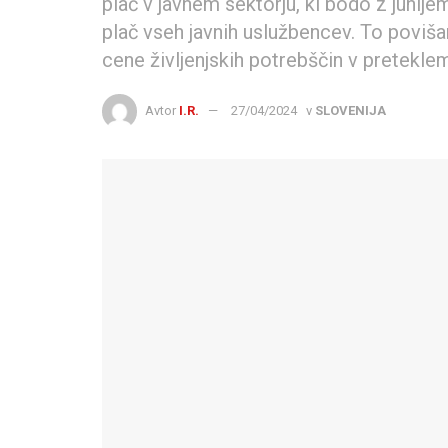
plač v javnem sektorju, ki bodo z junij
plač vseh javnih uslužbencev. To povišan
cene življenjskih potrebščin v pretekle
Avtor
I.R.
27/04/2024
v
SLOVENIJA