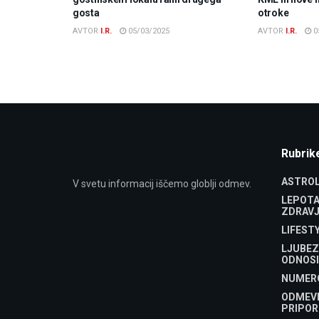
gosta
otroke
AVTOR
I.R.
05/03/2025
AVTOR
I.R.
0
Rubrik
ASTROL
V svetu informacij iščemo globlji odmev.
LEPOTA
ZDRAVJ
LIFEST
LJUBEZ
ODNOSI
NUMER
ODMEV
PRIPOR