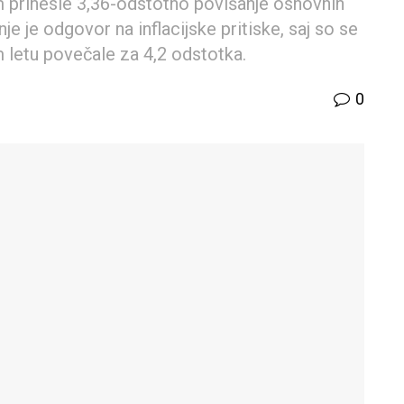
em prinesle 3,36-odstotno povišanje osnovnih
je je odgovor na inflacijske pritiske, saj so se
m letu povečale za 4,2 odstotka.
0