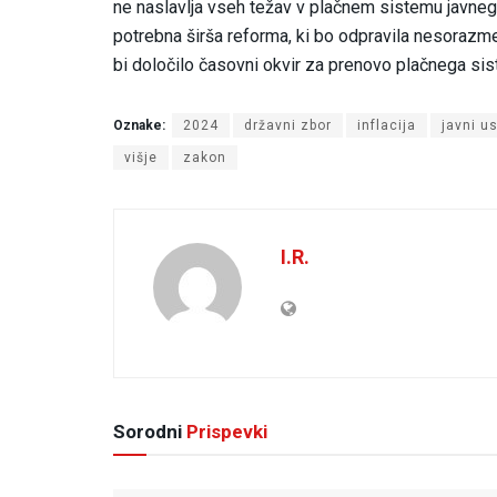
ne naslavlja vseh težav v plačnem sistemu javnega 
potrebna širša reforma, ki bo odpravila nesorazmer
bi določilo časovni okvir za prenovo plačnega sist
Oznake:
2024
državni zbor
inflacija
javni u
višje
zakon
I.R.
Sorodni
Prispevki