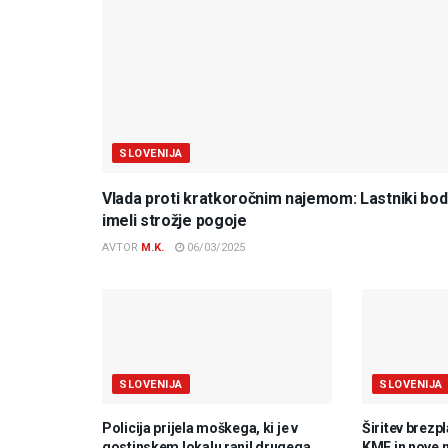
SLOVENIJA
Vlada proti kratkoročnim najemom: Lastniki bo
imeli strožje pogoje
AVTOR
M.K.
06/03/2025
SLOVENIJA
SLOVENIJA
Policija prijela moškega, ki je v
Širitev brezp
gostinskem lokalu ranil drugega
KME in nove 