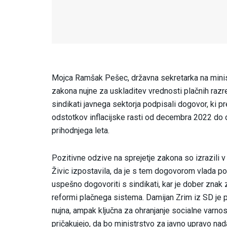
Mojca Ramšak Pešec, državna sekretarka na minis
zakona nujne za uskladitev vrednosti plačnih razred
sindikati javnega sektorja podpisali dogovor, ki 
odstotkov inflacijske rasti od decembra 2022 do 
prihodnjega leta.
Pozitivne odzive na sprejetje zakona so izrazili v
Živic izpostavila, da je s tem dogovorom vlada po
uspešno dogovoriti s sindikati, kar je dober znak z
reformi plačnega sistema. Damijan Zrim iz SD je pou
nujna, ampak ključna za ohranjanje socialne varnos
pričakujejo, da bo ministrstvo za javno upravo na