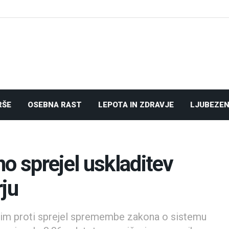
RŠE
OSEBNA RAST
LEPOTA IN ZDRAVJE
LJUBEZEN
o sprejel uskladitev
rju
enim proti sprejel spremembe zakona o sistemu