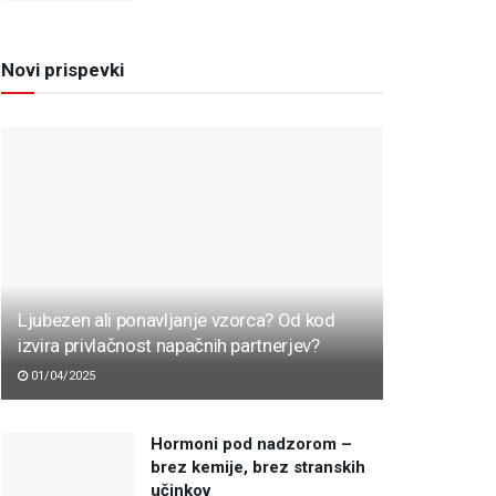
Novi prispevki
Ljubezen ali ponavljanje vzorca? Od kod
izvira privlačnost napačnih partnerjev?
01/04/2025
Hormoni pod nadzorom –
brez kemije, brez stranskih
učinkov