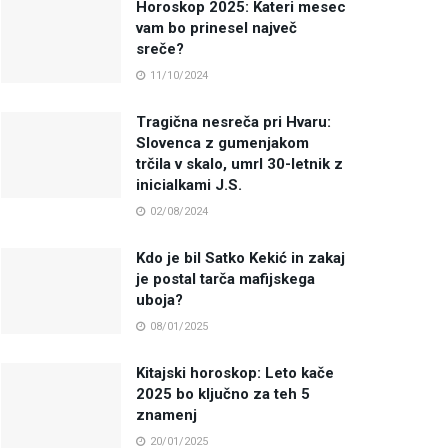
Horoskop 2025: Kateri mesec
vam bo prinesel največ
sreče?
11/10/2024
Tragična nesreča pri Hvaru:
Slovenca z gumenjakom
trčila v skalo, umrl 30-letnik z
inicialkami J.S.
02/08/2024
Kdo je bil Satko Kekić in zakaj
je postal tarča mafijskega
uboja?
08/01/2025
Kitajski horoskop: Leto kače
2025 bo ključno za teh 5
znamenj
20/01/2025