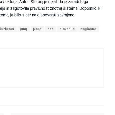
sektorja. Anton Šturbej je dejal, da je zaradi tega
ja in zagotovila pravičnost znotraj sistema. Dopolnilo, ki
ema, je bilo sicer na glasovanju zavrnjeno.
službenci
junij
plače
sds
slovenija
soglasno