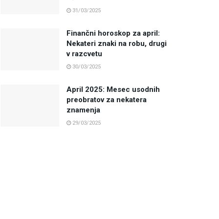
31/03/2025
Finančni horoskop za april:
Nekateri znaki na robu, drugi
v razcvetu
30/03/2025
April 2025: Mesec usodnih
preobratov za nekatera
znamenja
29/03/2025