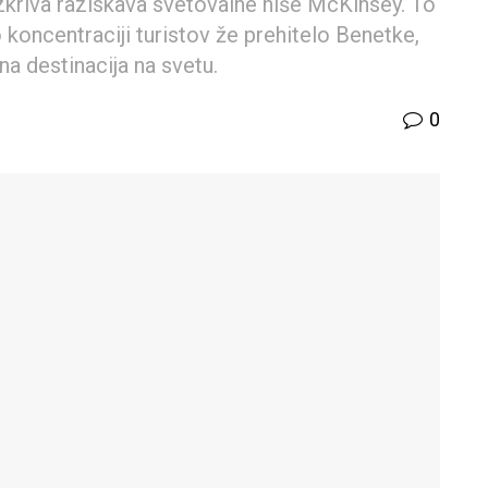
zkriva raziskava svetovalne hiše McKinsey. To
o koncentraciji turistov že prehitelo Benetke,
na destinacija na svetu.
0