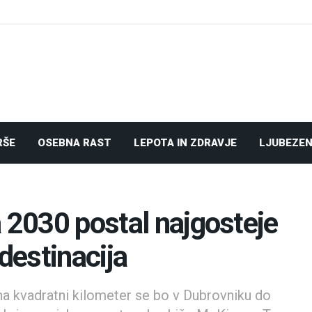
RŠE
OSEBNA RAST
LEPOTA IN ZDRAVJE
LJUBEZEN
a 2030 postal najgosteje
 destinacija
 na kvadratni kilometer se bo v Dubrovniku do