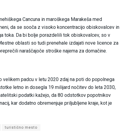
 mehiškega Cancuna in maroškega Marakeša med
eni, da se sooča z visoko koncentracijo obiskovalcev in
toka. Da bi bolje porazdelili tok obiskovalcev, so v
 Mestne oblasti so tudi prenehale izdajati nove licence za
preprečili naraščajoče stroške najema za domačine.
po velikem padcu v letu 2020 zdaj na poti do popolnega
stotke letno in dosegla 19 milijard nočitev do leta 2030,
atelitski podatki kažejo, da 80 odstotkov popotnikov
acij, kar dodatno obremenjuje priljubljene kraje, kot je
turistično mesto