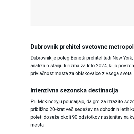
Dubrovnik prehitel svetovne metropo
Dubrovnik je poleg Benetk prehitel tudi New York,
analiza o stanju turizma za leto 2024, ki jo povz
privlačnost mesta za obiskovalce z vsega sveta.
Intenzivna sezonska destinacija
Pri McKinseyju poudarjajo, da gre za izrazito sezo
približno 20-krat več sedežev na dohodnih letih ko
poleti doseže okoli 90 odstotkov nastanitev na kv
mesta.