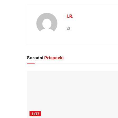
I.R.
Sorodni
Prispevki
SVET