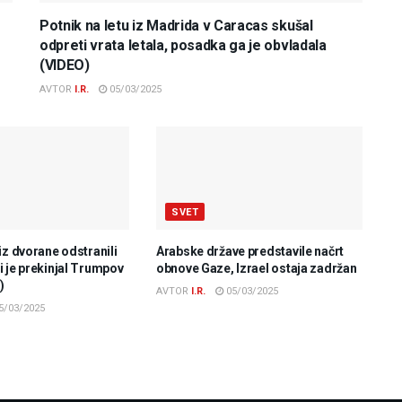
Potnik na letu iz Madrida v Caracas skušal
odpreti vrata letala, posadka ga je obvladala
(VIDEO)
AVTOR
I.R.
05/03/2025
SVET
iz dvorane odstranili
Arabske države predstavile načrt
 je prekinjal Trumpov
obnove Gaze, Izrael ostaja zadržan
)
AVTOR
I.R.
05/03/2025
5/03/2025