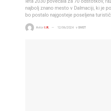
leta 2030 povečala za 70 odstotkov, ra
najbolj znano mesto v Dalmaciji, ki je p
bo postalo najgosteje poseljena turistič
Avtor
I.R.
12/06/2024
v
SVET