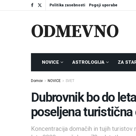
Politika zasebnosti
Pogoji uporabe
ODMEVNO
NOVICE
ASTROLOGIJA
ZA STA
Domov
NOVICE
SVET
Dubrovnik bo do let
poseljena turistična
Koncentracija domačih in tujih turistov