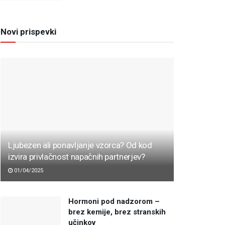
Novi prispevki
Ljubezen ali ponavljanje vzorca? Od kod
izvira privlačnost napačnih partnerjev?
01/04/2025
Hormoni pod nadzorom –
brez kemije, brez stranskih
učinkov