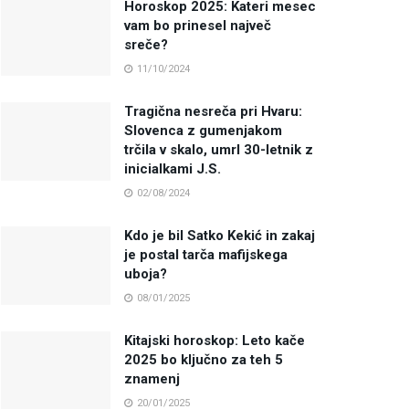
Horoskop 2025: Kateri mesec
vam bo prinesel največ
sreče?
11/10/2024
Tragična nesreča pri Hvaru:
Slovenca z gumenjakom
trčila v skalo, umrl 30-letnik z
inicialkami J.S.
02/08/2024
Kdo je bil Satko Kekić in zakaj
je postal tarča mafijskega
uboja?
08/01/2025
Kitajski horoskop: Leto kače
2025 bo ključno za teh 5
znamenj
20/01/2025