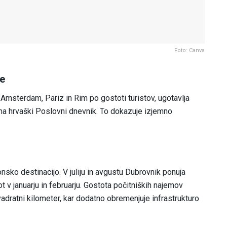
Foto: Canva
le
 Amsterdam, Pariz in Rim po gostoti turistov, ugotavlja
ema hrvaški Poslovni dnevnik. To dokazuje izjemno
nsko destinacijo. V juliju in avgustu Dubrovnik ponuja
t v januarju in februarju. Gostota počitniških najemov
adratni kilometer, kar dodatno obremenjuje infrastrukturo