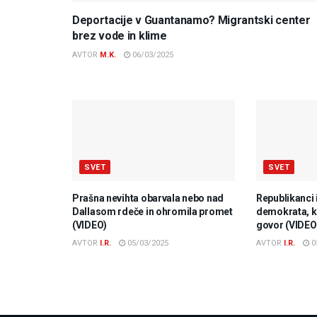
Deportacije v Guantanamo? Migrantski center
brez vode in klime
AVTOR
M.K.
06/03/2025
SVET
SVET
Prašna nevihta obarvala nebo nad
Republikanci 
Dallasom rdeče in ohromila promet
demokrata, ki
(VIDEO)
govor (VIDEO
AVTOR
I.R.
05/03/2025
AVTOR
I.R.
0