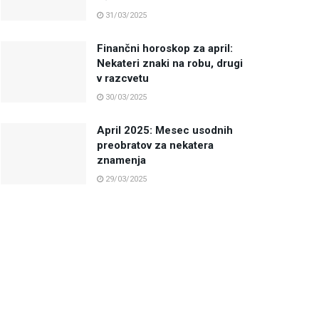
31/03/2025
Finančni horoskop za april:
Nekateri znaki na robu, drugi
v razcvetu
30/03/2025
April 2025: Mesec usodnih
preobratov za nekatera
znamenja
29/03/2025