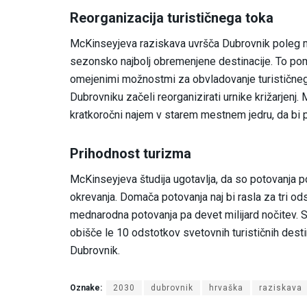
Reorganizacija turističnega toka
McKinseyjeva raziskava uvršča Dubrovnik poleg
sezonsko najbolj obremenjene destinacije. To pom
omejenimi možnostmi za obvladovanje turističnega 
Dubrovniku začeli reorganizirati urnike križarjenj.
kratkoročni najem v starem mestnem jedru, da bi 
Prihodnost turizma
McKinseyjeva študija ugotavlja, da so potovanja 
okrevanja. Domača potovanja naj bi rasla za tri od
mednarodna potovanja pa devet milijard nočitev. S
obišče le 10 odstotkov svetovnih turističnih destin
Dubrovnik.
Oznake:
2030
dubrovnik
hrvaška
raziskava