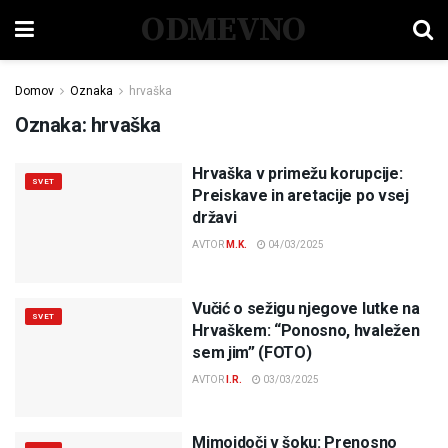
ODMEVNO
Domov
Oznaka
hrvaška
Oznaka:
hrvaška
Hrvaška v primežu korupcije:
SVET
Preiskave in aretacije po vsej
državi
AVTOR
M.K.
04/03/2025
Vučić o sežigu njegove lutke na
SVET
Hrvaškem: “Ponosno, hvaležen
sem jim” (FOTO)
AVTOR
I.R.
03/03/2025
Mimoidoči v šoku: Prenosno