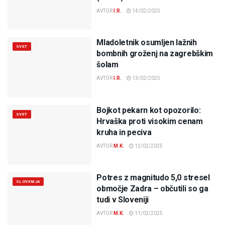
AVTOR
I.R.
14/02/2025
Mladoletnik osumljen lažnih
SVET
bombnih groženj na zagrebškim
šolam
AVTOR
I.R.
13/02/2025
Bojkot pekarn kot opozorilo:
SVET
Hrvaška proti visokim cenam
kruha in peciva
AVTOR
M.K.
12/02/2025
Potres z magnitudo 5,0 stresel
SLOVENIJA
območje Zadra – občutili so ga
tudi v Sloveniji
AVTOR
M.K.
11/02/2025