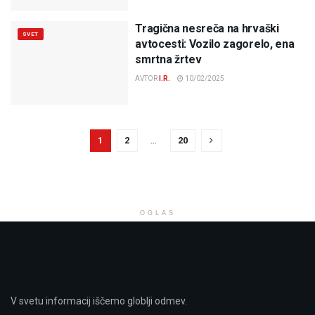
Tragična nesreča na hrvaški
SVET
avtocesti: Vozilo zagorelo, ena
smrtna žrtev
AVTOR
I.R.
10/02/2025
1
2
…
20
OGLAS
V svetu informacij iščemo globlji odmev.