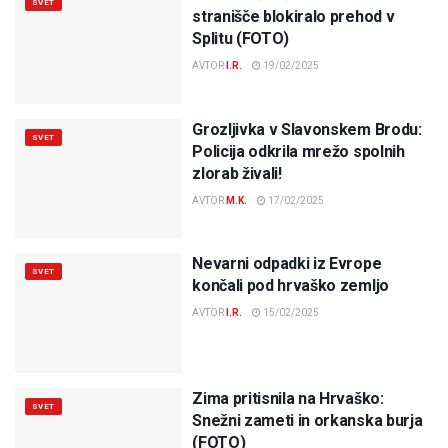
SVET
stranišče blokiralo prehod v
Splitu (FOTO)
AVTOR
I.R.
19/02/2025
Grozljivka v Slavonskem Brodu:
SVET
Policija odkrila mrežo spolnih
zlorab živali!
AVTOR
M.K.
17/02/2025
Nevarni odpadki iz Evrope
SVET
končali pod hrvaško zemljo
AVTOR
I.R.
15/02/2025
Zima pritisnila na Hrvaško:
SVET
Snežni zameti in orkanska burja
(FOTO)