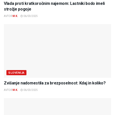
Vlada proti kratkoročnim najemom: Lastniki bodo imeli
strožje pogoje
AVTOR
M.K.
06/03/2025
SLOVENIJA
Zvišanje nadomestila za brezposelnost: Kdaj in koliko?
AVTOR
M.K.
06/03/2025