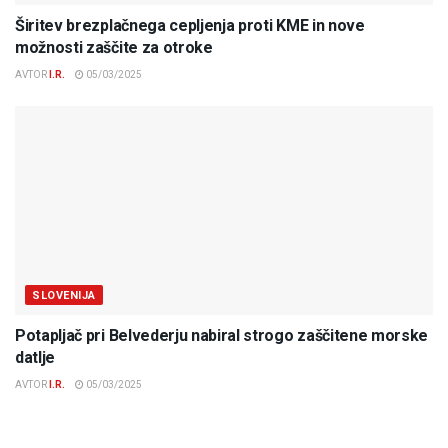
Širitev brezplačnega cepljenja proti KME in nove
možnosti zaščite za otroke
AVTOR
I.R.
05/03/2025
SLOVENIJA
Potapljač pri Belvederju nabiral strogo zaščitene morske
datlje
AVTOR
I.R.
05/03/2025