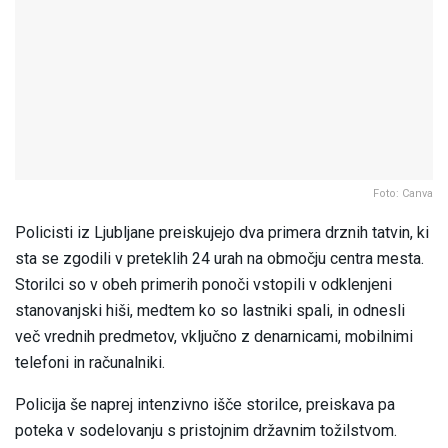
Foto: Canva
Policisti iz Ljubljane preiskujejo dva primera drznih tatvin, ki
sta se zgodili v preteklih 24 urah na območju centra mesta.
Storilci so v obeh primerih ponoči vstopili v odklenjeni
stanovanjski hiši, medtem ko so lastniki spali, in odnesli
več vrednih predmetov, vključno z denarnicami, mobilnimi
telefoni in računalniki.
Policija še naprej intenzivno išče storilce, preiskava pa
poteka v sodelovanju s pristojnim državnim tožilstvom.