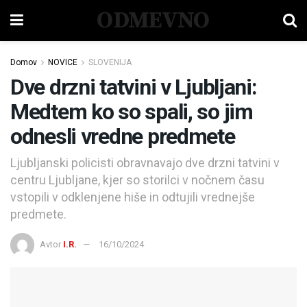
ODMEVNO
Domov
NOVICE
SLOVENIJA
Dve drzni tatvini v Ljubljani:
Medtem ko so spali, so jim
odnesli vredne predmete
Ljubljanski policisti obravnavajo dve drzni tatvini v
centru Ljubljane, kjer so storilci v nočnem času
vstopili v odklenjene hiše in odtujili vrednejše
predmete.
Avtor
I.R.
16/10/2024