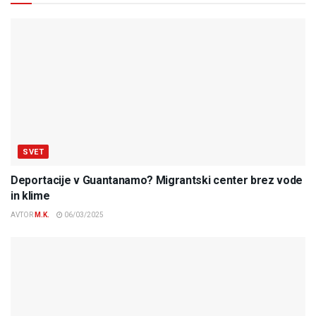
SVET
Deportacije v Guantanamo? Migrantski center brez vode
in klime
AVTOR
M.K.
06/03/2025