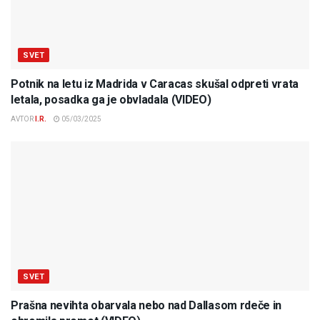
SVET
Potnik na letu iz Madrida v Caracas skušal odpreti vrata
letala, posadka ga je obvladala (VIDEO)
AVTOR
I.R.
05/03/2025
SVET
Prašna nevihta obarvala nebo nad Dallasom rdeče in