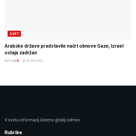
SVET
Arabske države predstavile načrt obnove Gaze, Izrael
ostaja zadržan
AVTOR
I.R.
05/03/2025
V svetu informacij iščemo globlji odmev.
Rubrike