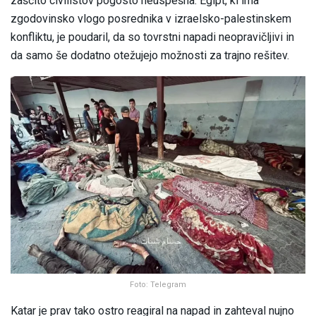
zaščito civilistov pogosto neuspešna. Egipt, ki ima
zgodovinsko vlogo posrednika v izraelsko-palestinskem
konfliktu, je poudaril, da so tovrstni napadi neopravičljivi in
da samo še dodatno otežujejo možnosti za trajno rešitev.
Foto: Telegram
Katar je prav tako ostro reagiral na napad in zahteval nujno