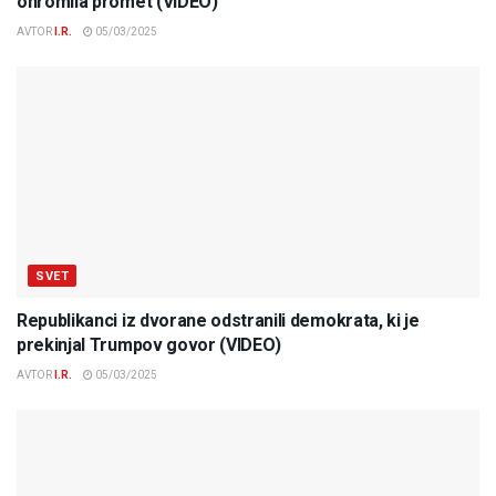
ohromila promet (VIDEO)
AVTOR
I.R.
05/03/2025
SVET
Republikanci iz dvorane odstranili demokrata, ki je
prekinjal Trumpov govor (VIDEO)
AVTOR
I.R.
05/03/2025