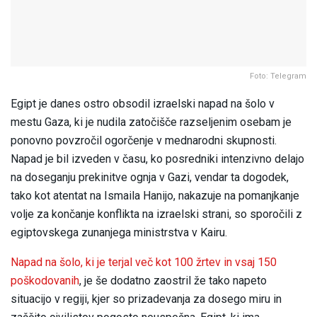
Foto: Telegram
Egipt je danes ostro obsodil izraelski napad na šolo v
mestu Gaza, ki je nudila zatočišče razseljenim osebam je
ponovno povzročil ogorčenje v mednarodni skupnosti.
Napad je bil izveden v času, ko posredniki intenzivno delajo
na doseganju prekinitve ognja v Gazi, vendar ta dogodek,
tako kot atentat na Ismaila Hanijo, nakazuje na pomanjkanje
volje za končanje konflikta na izraelski strani, so sporočili z
egiptovskega zunanjega ministrstva v Kairu.
Napad na šolo, ki je terjal več kot 100 žrtev in vsaj 150
poškodovanih
, je še dodatno zaostril že tako napeto
situacijo v regiji, kjer so prizadevanja za dosego miru in