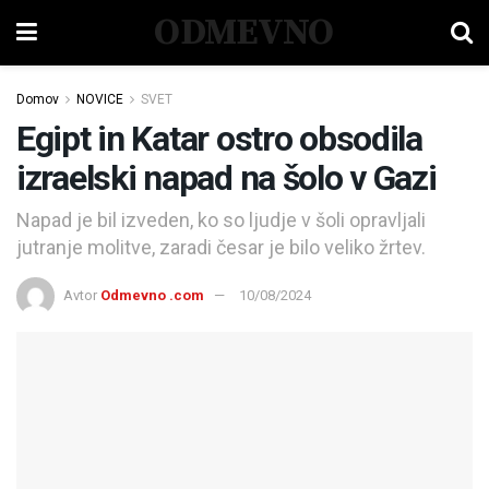
ODMEVNO
Domov
NOVICE
SVET
Egipt in Katar ostro obsodila
izraelski napad na šolo v Gazi
Napad je bil izveden, ko so ljudje v šoli opravljali
jutranje molitve, zaradi česar je bilo veliko žrtev.
Avtor
Odmevno .com
10/08/2024