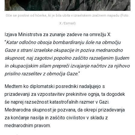
Oče se poslovi od hčerke, ki je bila ubita v izraelskem zračnem napadu (Foto:
X /Esmail)
Izjava Ministrstva za zunanje zadeve na omrežju X:
“
Katar odločno obsoja bombardiranju šole na območju
Gaze s strani izraelske okupacije in poziva mednarodno
skupnost, naj zagotovi popolno zaščito razseljenim ljudem
in okupacijskim silam prepreči izvajanje načrtov za njihovo
prisilno razselitev z območja Gaze.
“
Medtem ko diplomatski posredniki nadaljujejo s
prizadevanji za vzpostavitev prekinitve ognja, ta dogodek
še naprej razsežnost katastrofalnih razmer v Gazi.
Mednarodna skupnost je pozvana, da okrepi prizadevanja
za končanje nasilja in zaščito civilistov v skladu z
mednarodnim pravom.