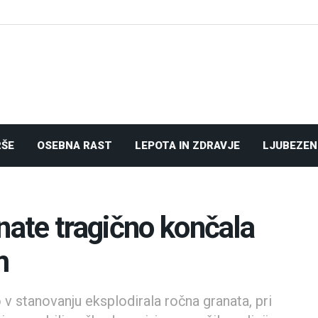
RŠE
OSEBNA RAST
LEPOTA IN ZDRAVJE
LJUBEZEN
nate tragično končala
m
v stanovanju eksplodirala ročna granata, pri