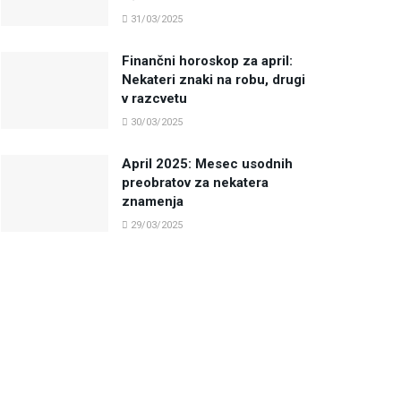
31/03/2025
Finančni horoskop za april:
Nekateri znaki na robu, drugi
v razcvetu
30/03/2025
April 2025: Mesec usodnih
preobratov za nekatera
znamenja
29/03/2025