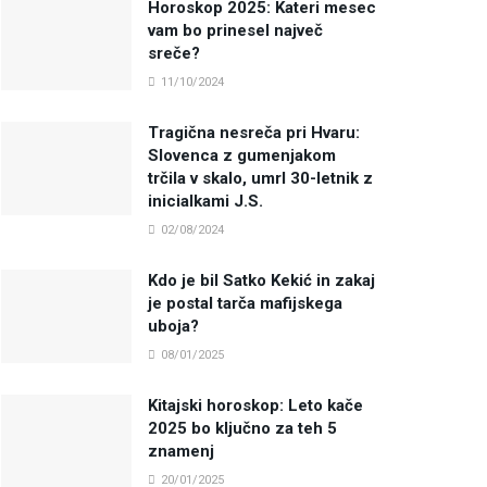
Horoskop 2025: Kateri mesec
vam bo prinesel največ
sreče?
11/10/2024
Tragična nesreča pri Hvaru:
Slovenca z gumenjakom
trčila v skalo, umrl 30-letnik z
inicialkami J.S.
02/08/2024
Kdo je bil Satko Kekić in zakaj
je postal tarča mafijskega
uboja?
08/01/2025
Kitajski horoskop: Leto kače
2025 bo ključno za teh 5
znamenj
20/01/2025