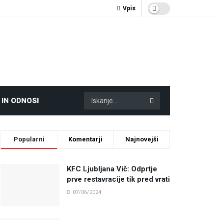
Vpis
 IN ODNOSI
Popularni
Komentarji
Najnovejši
KFC Ljubljana Vič: Odprtje
prve restavracije tik pred vrati
07/06/2024