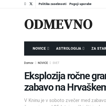
Politika zasebnosti
Pogoji uporabe
ODMEVNO
NOVICE
ASTROLOGIJA
ZA STA
Domov
NOVICE
SVET
Eksplozija ročne gra
zabavo na Hrvaške
V Kninu je v soboto zvečer med zabavo 