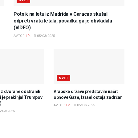
SVET
Potnik na letu iz Madrida v Caracas skušal
odpreti vrata letala, posadka ga je obvladala
(VIDEO)
AVTOR
I.R.
05/03/2025
SVET
iz dvorane odstranili
Arabske države predstavile načrt
 je prekinjal Trumpov
obnove Gaze, Izrael ostaja zadržan
)
AVTOR
I.R.
05/03/2025
/03/2025