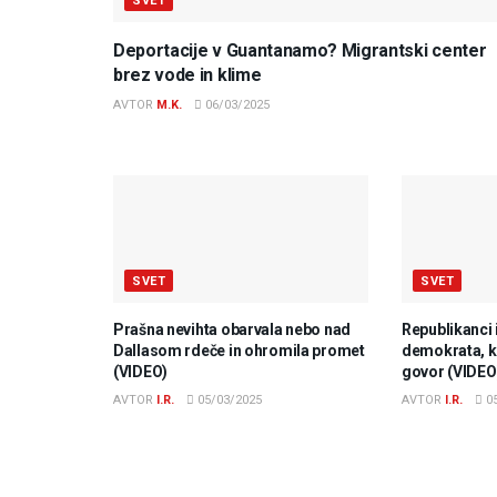
SVET
Deportacije v Guantanamo? Migrantski center
brez vode in klime
AVTOR
M.K.
06/03/2025
SVET
SVET
Prašna nevihta obarvala nebo nad
Republikanci 
Dallasom rdeče in ohromila promet
demokrata, ki
(VIDEO)
govor (VIDEO
AVTOR
I.R.
05/03/2025
AVTOR
I.R.
05