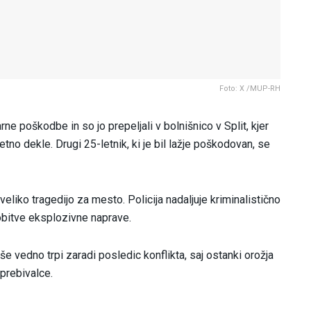
Foto: X /MUP-RH
rne poškodbe in so jo prepeljali v bolnišnico v Split, kjer
etno dekle. Drugi 25-letnik, ki je bil lažje poškodovan, se
eliko tragedijo za mesto. Policija nadaljuje kriminalistično
dobitve eksplozivne naprave.
, še vedno trpi zaradi posledic konflikta, saj ostanki orožja
prebivalce.