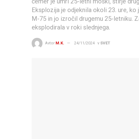
čemer je umrl 25-letni moški, štirje drug
Eksplozija je odjeknila okoli 23. ure, ko
M-75 in jo izročil drugemu 25-letniku. Z
eksplodirala v roki slednjega.
Avtor
M.K.
24/11/2024
v
SVET