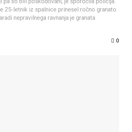
i pa so bili poškodovani, je sporočila policija.
 je 25-letnik iz spalnice prinesel ročno granato
aradi nepravilnega ravnanja je granata
0