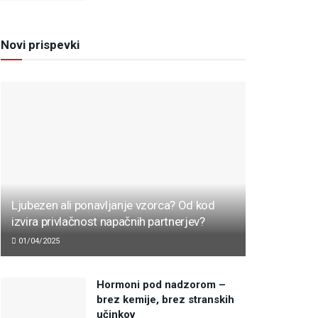
Novi prispevki
Ljubezen ali ponavljanje vzorca? Od kod
izvira privlačnost napačnih partnerjev?
01/04/2025
Hormoni pod nadzorom –
brez kemije, brez stranskih
učinkov