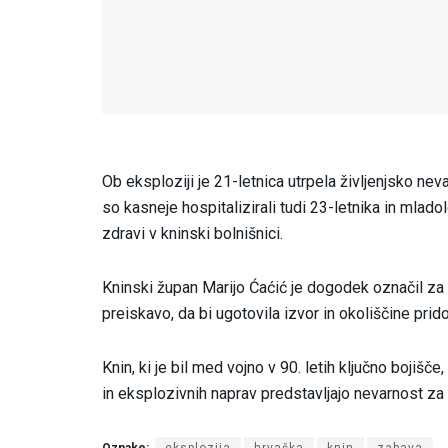
Ob eksploziji je 21-letnica utrpela življenjsko neva
so kasneje hospitalizirali tudi 23-letnika in mladol
zdravi v kninski bolnišnici.
Kninski župan Marijo Ćaćić je dogodek označil za v
preiskavo, da bi ugotovila izvor in okoliščine pri
Knin, ki je bil med vojno v 90. letih ključno bojišče
in eksplozivnih naprav predstavljajo nevarnost za 
Oznake:
eksplozija
hrvaška
knin
zabava