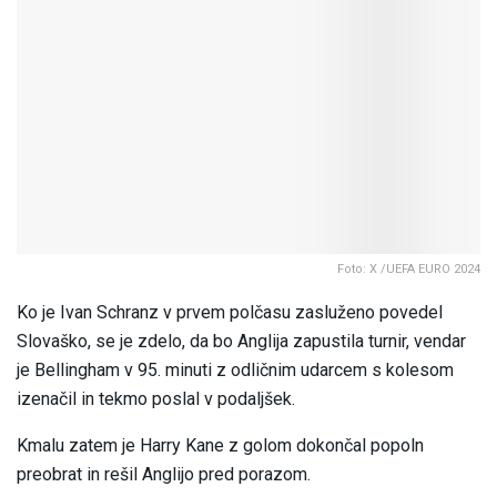
Foto: X /UEFA EURO 2024
Ko je Ivan Schranz v prvem polčasu zasluženo povedel
Slovaško, se je zdelo, da bo Anglija zapustila turnir, vendar
je Bellingham v 95. minuti z odličnim udarcem s kolesom
izenačil in tekmo poslal v podaljšek.
Kmalu zatem je Harry Kane z golom dokončal popoln
preobrat in rešil Anglijo pred porazom.