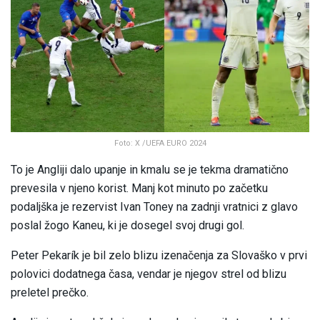
Foto: X /UEFA EURO 2024
To je Angliji dalo upanje in kmalu se je tekma dramatično
prevesila v njeno korist. Manj kot minuto po začetku
podaljška je rezervist Ivan Toney na zadnji vratnici z glavo
poslal žogo Kaneu, ki je dosegel svoj drugi gol.
Peter Pekarík je bil zelo blizu izenačenja za Slovaško v prvi
polovici dodatnega časa, vendar je njegov strel od blizu
preletel prečko.