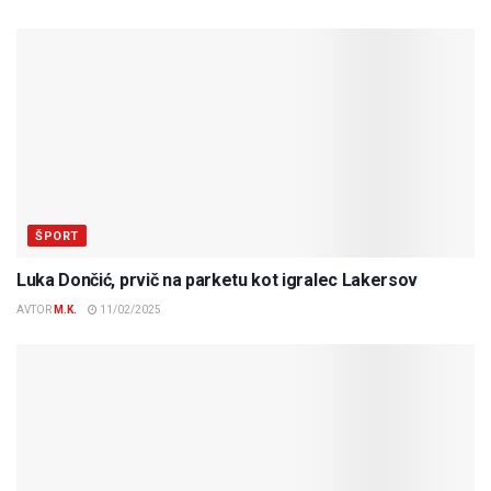
ŠPORT
Luka Dončić, prvič na parketu kot igralec Lakersov
AVTOR
M.K.
11/02/2025