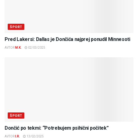
ŠPORT
Pred Lakersi: Dallas je Dončića najprej ponudil Minnesoti
AVTOR
M.K.
02/03/2025
ŠPORT
Dončić po tekmi: “Potrebujem psihični počitek”
AVTOR
I.R.
13/02/2025