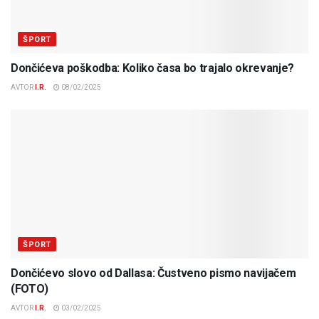
ŠPORT
Dončićeva poškodba: Koliko časa bo trajalo okrevanje?
AVTOR
I.R.
08/02/2025
ŠPORT
Dončićevo slovo od Dallasa: Čustveno pismo navijačem
(FOTO)
AVTOR
I.R.
03/02/2025