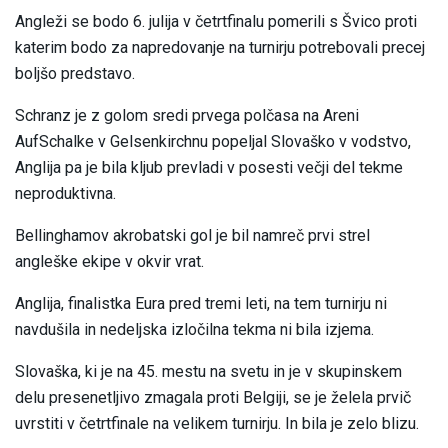
Angleži se bodo 6. julija v četrtfinalu pomerili s Švico proti
katerim bodo za napredovanje na turnirju potrebovali precej
boljšo predstavo.
Schranz je z golom sredi prvega polčasa na Areni
AufSchalke v Gelsenkirchnu popeljal Slovaško v vodstvo,
Anglija pa je bila kljub prevladi v posesti večji del tekme
neproduktivna.
Bellinghamov akrobatski gol je bil namreč prvi strel
angleške ekipe v okvir vrat.
Anglija, finalistka Eura pred tremi leti, na tem turnirju ni
navdušila in nedeljska izločilna tekma ni bila izjema.
Slovaška, ki je na 45. mestu na svetu in je v skupinskem
delu presenetljivo zmagala proti Belgiji, se je želela prvič
uvrstiti v četrtfinale na velikem turnirju. In bila je zelo blizu.