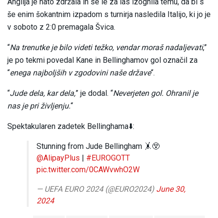
Anglija je nato zdržala in se le za las izognila temu, da bi s
še enim šokantnim izpadom s turnirja nasledila Italijo, ki jo je
v soboto z 2:0 premagala Švica.
“
Na trenutke je bilo videti težko, vendar moraš nadaljevati
,”
je po tekmi povedal Kane in Bellinghamov gol označil za
“
enega najboljših v zgodovini naše države
“.
“
Jude dela, kar dela,
” je dodal. “
Neverjeten gol. Ohranil je
nas je pri življenju.
“
Spektakularen zadetek Bellinghama⬇️:
Stunning from Jude Bellingham 🤸😲
@AlipayPlus
|
#EUROGOTT
pic.twitter.com/0CAWvwhO2W
— UEFA EURO 2024 (@EURO2024)
June 30,
2024