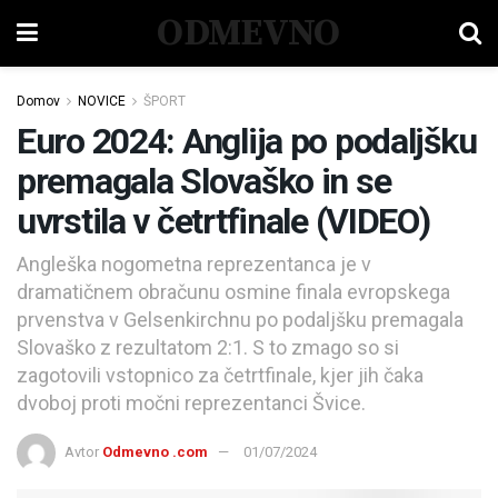
ODMEVNO
Domov
NOVICE
ŠPORT
Euro 2024: Anglija po podaljšku
premagala Slovaško in se
uvrstila v četrtfinale (VIDEO)
Angleška nogometna reprezentanca je v
dramatičnem obračunu osmine finala evropskega
prvenstva v Gelsenkirchnu po podaljšku premagala
Slovaško z rezultatom 2:1. S to zmago so si
zagotovili vstopnico za četrtfinale, kjer jih čaka
dvoboj proti močni reprezentanci Švice.
Avtor
Odmevno .com
01/07/2024