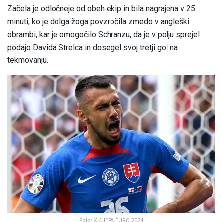
Začela je odločneje od obeh ekip in bila nagrajena v 25.
minuti, ko je dolga žoga povzročila zmedo v angleški
obrambi, kar je omogočilo Schranzu, da je v polju sprejel
podajo Davida Strelca in dosegel svoj tretji gol na
tekmovanju.
Foto: X /UEFA EURO 2024