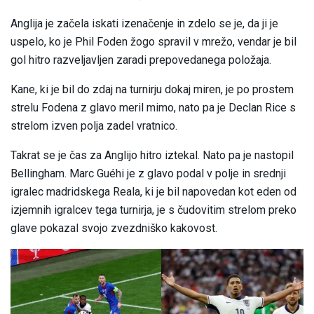
Anglija je začela iskati izenačenje in zdelo se je, da ji je
uspelo, ko je Phil Foden žogo spravil v mrežo, vendar je bil
gol hitro razveljavljen zaradi prepovedanega položaja.
Kane, ki je bil do zdaj na turnirju dokaj miren, je po prostem
strelu Fodena z glavo meril mimo, nato pa je Declan Rice s
strelom izven polja zadel vratnico.
Takrat se je čas za Anglijo hitro iztekal. Nato pa je nastopil
Bellingham. Marc Guéhi je z glavo podal v polje in srednji
igralec madridskega Reala, ki je bil napovedan kot eden od
izjemnih igralcev tega turnirja, je s čudovitim strelom preko
glave pokazal svojo zvezdniško kakovost.