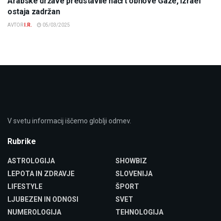
Arabske države predstavile načrt obnove Gaze, Izrael
ostaja zadržan
AVTOR
I.R.
05/03/2025
V svetu informacij iščemo globlji odmev.
Rubrike
ASTROLOGIJA
SHOWBIZ
LEPOTA IN ZDRAVJE
SLOVENIJA
LIFESTYLE
ŠPORT
LJUBEZEN IN ODNOSI
SVET
NUMEROLOGIJA
TEHNOLOGIJA