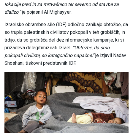
lokacije pred in za mrtvašnico ter severno od stavbe za
dializo,”
je pojasnil Al Mighayyer.
Izraelske obrambne sile (IDF) odločno zanikajo obtožbe, da
so trupla palestinskih civilistov pokopali v teh grobiščih, in
trdijo, da so grobišča del dezinformacijske kampanje, ki si
prizadeva delegitimizirati Izrael.
“Obtožbe, da smo
pokopali civiliste, so kategorično napačne,”
je izjavil Nadav
Shoshani, tiskovni predstavnik IDF.