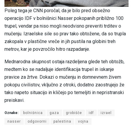
Poleg tega je CNN poročal, da je bilo pred obsežno
operacijo IDF v bolnišnici Nasser pokopanih približno 100
trupel, vendar pa niso mogli neodvisno preveriti trditev o
mučenju. Izraelske sile so prav tako obtožene, da so trupla
zakopala v plastične vreče in jih pustila na globini treh
metrov, kar je povzročilo hitro razpadanje.
Mednarodna skupnost ostaja razdeljena glede teh obtožb,
medtem ko se nadaljuje identifikacija trupel in iskanje
pravice za žrtve. Dokazi o mučenju in domnevnem živem
pokopu civilistov, vključno z otroki, dodatno zaostrujejo že
tako napeto situacijo in kličejo po temeljiti in nepristranski
preiskavi.
Oznake:
bolnišnica
gaza
grobišče
idf
izrael
nasser
odgovorni
palestina
vojna