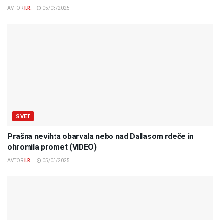
AVTOR
I.R.
05/03/2025
SVET
Prašna nevihta obarvala nebo nad Dallasom rdeče in
ohromila promet (VIDEO)
AVTOR
I.R.
05/03/2025