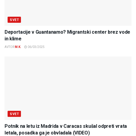
SVET
Deportacije v Guantanamo? Migrantski center brez vode
in klime
AVTOR
M.K.
06/03/2025
SVET
Potnik na letu iz Madrida v Caracas skušal odpreti vrata
letala, posadka ga je obvladala (VIDEO)