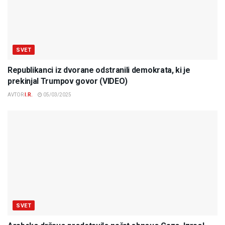
SVET
Republikanci iz dvorane odstranili demokrata, ki je
prekinjal Trumpov govor (VIDEO)
AVTOR
I.R.
05/03/2025
SVET