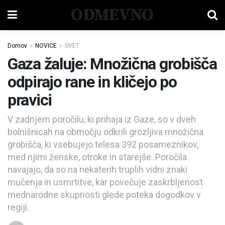
ODMEVNO
Domov
NOVICE
SVET
Gaza žaluje: Množična grobišča
odpirajo rane in kličejo po
pravici
V zadnjem poročilu, ki prihaja iz Gaze, so v dveh
bolnišnicah na območju odkrili grozljiva množična
grobišča, ki vsebujejo telesa 392 posameznikov,
med njimi ženske, otroke in starejše. Poročila
navajajo, da so na nekaterih truplih vidni znaki
mučenja in usmrtitve, kar povečuje zaskrbljenost
mednarodne skupnosti glede poteka dogodkov v
regiji.