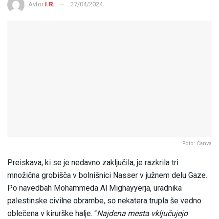
Avtor
I.R.
27/04/2024
Foto: Canva
Preiskava, ki se je nedavno zaključila, je razkrila tri
množična grobišča v bolnišnici Nasser v južnem delu Gaze.
Po navedbah Mohammeda Al Mighayyerja, uradnika
palestinske civilne obrambe, so nekatera trupla še vedno
oblečena v kirurške halje. “
Najdena mesta vključujejo