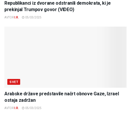
Republikanci iz dvorane odstranili demokrata, ki je
prekinjal Trumpov govor (VIDEO)
AVTOR
I.R.
05/03/2025
SVET
Arabske države predstavile načrt obnove Gaze, Izrael
ostaja zadržan
AVTOR
I.R.
05/03/2025