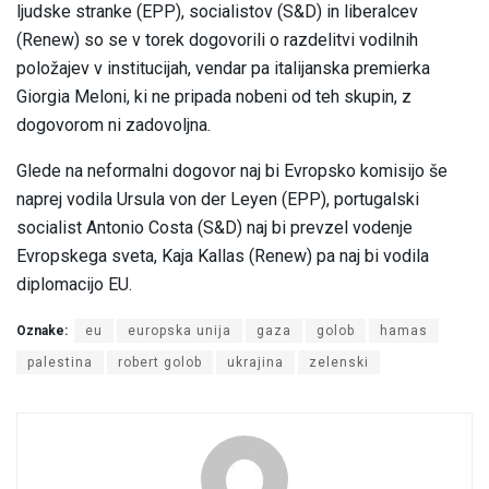
ljudske stranke (EPP), socialistov (S&D) in liberalcev
(Renew) so se v torek dogovorili o razdelitvi vodilnih
položajev v institucijah, vendar pa italijanska premierka
Giorgia Meloni, ki ne pripada nobeni od teh skupin, z
dogovorom ni zadovoljna.
Glede na neformalni dogovor naj bi Evropsko komisijo še
naprej vodila Ursula von der Leyen (EPP), portugalski
socialist Antonio Costa (S&D) naj bi prevzel vodenje
Evropskega sveta, Kaja Kallas (Renew) pa naj bi vodila
diplomacijo EU.
Oznake:
eu
europska unija
gaza
golob
hamas
palestina
robert golob
ukrajina
zelenski