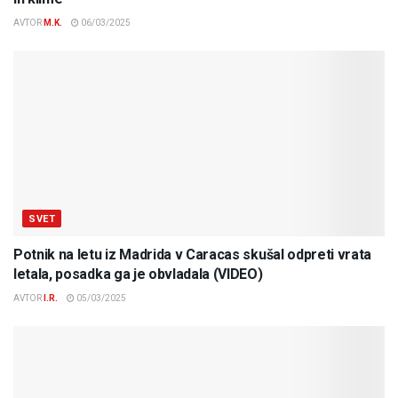
AVTOR
M.K.
06/03/2025
SVET
Potnik na letu iz Madrida v Caracas skušal odpreti vrata
letala, posadka ga je obvladala (VIDEO)
AVTOR
I.R.
05/03/2025