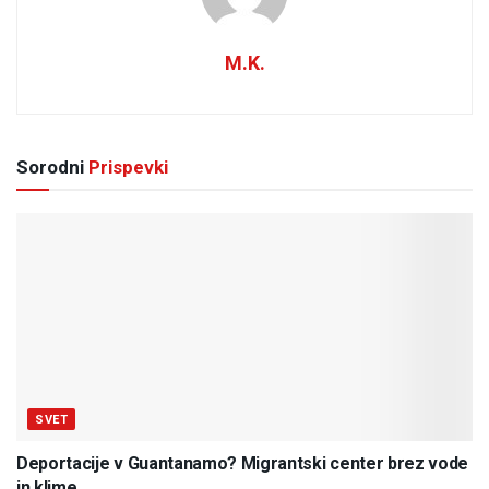
M.K.
Sorodni
Prispevki
SVET
Deportacije v Guantanamo? Migrantski center brez vode
in klime