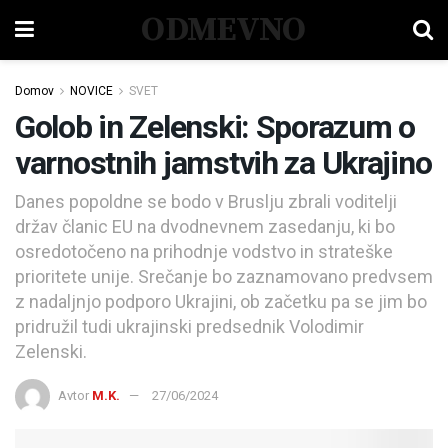
ODMEVNO
Domov
NOVICE
SVET
Golob in Zelenski: Sporazum o
varnostnih jamstvih za Ukrajino
Danes popoldne se bodo v Bruslju zbrali voditelji
držav članic EU na dvodnevnem zasedanju, ki bo
osredotočeno na prihodnje vodstvo in strateške
prioritete unije. Srečanje bo zaznamovano predvsem
z nadaljnjo podporo Ukrajini, ob začetku pa se jim bo
pridružil tudi ukrajinski predsednik Volodimir
Zelenski.
Avtor
M.K.
27/06/2024