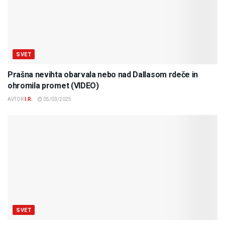
SVET
Prašna nevihta obarvala nebo nad Dallasom rdeče in
ohromila promet (VIDEO)
AVTOR
I.R.
05/03/2025
SVET