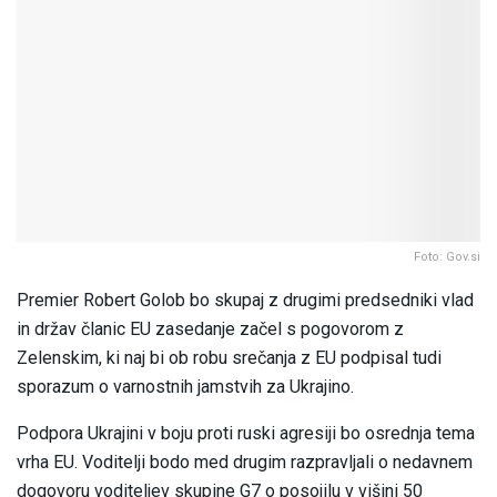
Foto: Gov.si
Premier Robert Golob bo skupaj z drugimi predsedniki vlad
in držav članic EU zasedanje začel s pogovorom z
Zelenskim, ki naj bi ob robu srečanja z EU podpisal tudi
sporazum o varnostnih jamstvih za Ukrajino.
Podpora Ukrajini v boju proti ruski agresiji bo osrednja tema
vrha EU. Voditelji bodo med drugim razpravljali o nedavnem
dogovoru voditeljev skupine G7 o posojilu v višini 50