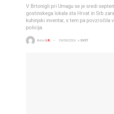
V Brtonigli pri Umagu se je sredi septe
gostinskega lokala sta Hrvat in Srb zar
kuhinjski inventar, s tem pa povzročila
policija.
Avtor
I.R.
29/09/2024
v
SVET