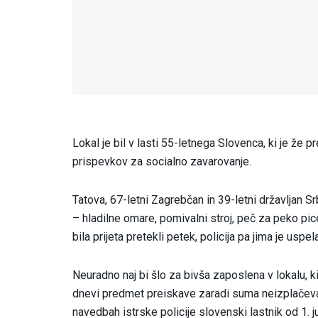
Lokal je bil v lasti 55-letnega Slovenca, ki je že p
prispevkov za socialno zavarovanje.
Tatova, 67-letni Zagrebčan in 39-letni državljan S
– hladilne omare, pomivalni stroj, peč za peko pice,
bila prijeta pretekli petek, policija pa jima je uspe
Neuradno naj bi šlo za bivša zaposlena v lokalu, ki
dnevi predmet preiskave zaradi suma neizplačevan
navedbah istrske policije slovenski lastnik od 1. j