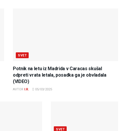
SVET
Potnik na letu iz Madrida v Caracas skušal
odpreti vrata letala, posadka ga je obvladala
(VIDEO)
AVTOR
I.R.
05/03/2025
SVET