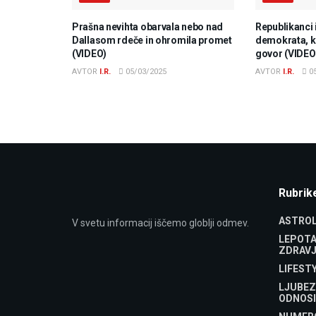
Prašna nevihta obarvala nebo nad
Republikanci 
Dallasom rdeče in ohromila promet
demokrata, ki
(VIDEO)
govor (VIDEO
AVTOR
I.R.
05/03/2025
AVTOR
I.R.
05
Rubrik
ASTROL
V svetu informacij iščemo globlji odmev.
LEPOTA
ZDRAVJ
LIFEST
LJUBEZ
ODNOSI