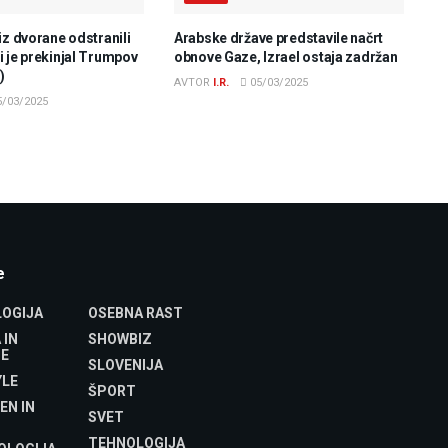
iz dvorane odstranili
Arabske države predstavile načrt
 je prekinjal Trumpov
obnove Gaze, Izrael ostaja zadržan
)
AVTOR
I.R.
05/03/2025
/03/2025
e
OGIJA
OSEBNA RAST
 IN
SHOWBIZ
E
SLOVENIJA
YLE
ŠPORT
EN IN
SVET
TEHNOLOGIJA