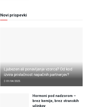
Novi prispevki
Ljubezen ali ponavljanje vzorca? Od kod
izvira privlačnost napačnih partnerjev?
01/04/2025
Hormoni pod nadzorom –
brez kemije, brez stranskih
učinkov