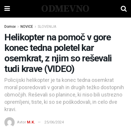
ODMEVNO
Domov
NOVICE
SLOVENIJA
Helikopter na pomoč v gore
konec tedna poletel kar
osemkrat, z njim so reševali
tudi krave (VIDEO)
Policijski helikopter je ta konec tedna osemkrat
moral posredovati v gorah in drugih težko dostopnih
območjih. Reševali so planince, ki niso bili ustrezno
opremljeni, tiste, ki so se poškodovali, in celo dve
kravi.
Avtor
M.K.
25/06/2024