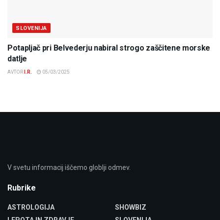
SLOVENIJA
Potapljač pri Belvederju nabiral strogo zaščitene morske
datlje
AVTOR
I.R.
05/03/2025
V svetu informacij iščemo globlji odmev.
Rubrike
ASTROLOGIJA
SHOWBIZ