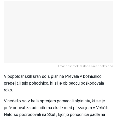
Foto: posnetek zaslona Facebook video
V popoldanskih urah so s planine Prevala v bolnišnico
prepeljali tujo pohodnico, ki si je ob padcu poškodovala
roko.
V nedeljo so z helikopterjem pomagali alpinistu, ki se je
poškodoval zaradi odloma skale med plezanjem v Vršičih.
Nato so posredovali na Skuti, kjer je pohodnica padla na