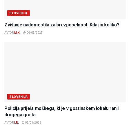
SLOVENIJA
Zvišanje nadomestila za brezposelnost: Kdaj in koliko?
AVTOR
M.K.
06/03/2025
SLOVENIJA
Policija prijela moškega, ki je v gostinskem lokalu ranil
drugega gosta
AVTOR
I.R.
05/03/2025