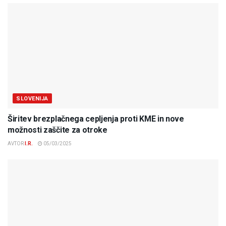
SLOVENIJA
Širitev brezplačnega cepljenja proti KME in nove
možnosti zaščite za otroke
AVTOR
I.R.
05/03/2025