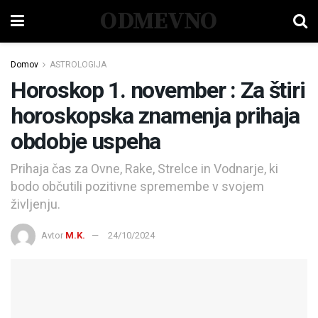
ODMEVNO
Domov
ASTROLOGIJA
Horoskop 1. november : Za štiri
horoskopska znamenja prihaja
obdobje uspeha
Prihaja čas za Ovne, Rake, Strelce in Vodnarje, ki
bodo občutili pozitivne spremembe v svojem
življenju.
Avtor
M.K.
24/10/2024