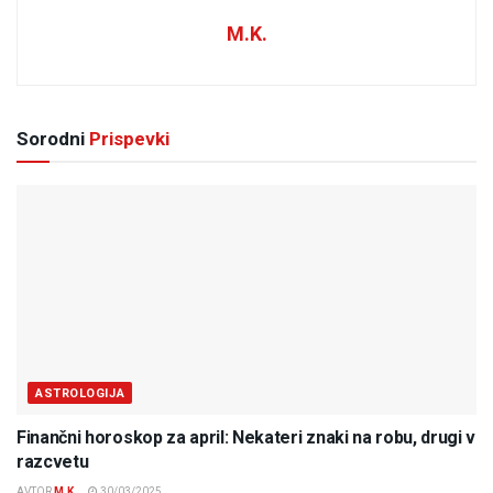
M.K.
Sorodni
Prispevki
ASTROLOGIJA
Finančni horoskop za april: Nekateri znaki na robu, drugi v
razcvetu
AVTOR
M.K.
30/03/2025